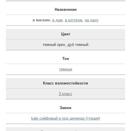
Назначение
в магазин
,
в дом
,
в коттедж
,
на дачу
Цвет
темный орех
,
дуб темный
Тон
темные
Класс взломостойкости
3 класс
Замки
kale сейфовый и под цилиндр (турция)