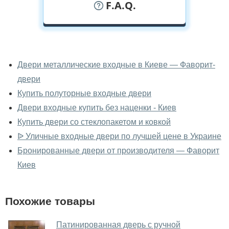
F.A.Q.
У вас можно посмотреть двери
входные вживую?
Двери металлические входные в Киеве — Фаворит-
двери
Да, можно посмотреть двери входные в нашем
фирменном салоне-магазине.
Купить полуторные входные двери
Двери входные купить без наценки - Киев
У вас большой магазин?
Купить двери со стеклопакетом и ковкой
Да, у нас большой выбор межкомнатных и входных
ᐉ Уличные входные двери по лучшей цене в Украине
дверей.
Бронированные двери от производителя — Фаворит
Помогаете ли вы выбрать двери
Киев
входные?
Да. Мы консультируем покупателей
по телефону
,
Похожие товары
через мессенджеры, онлайн чат или непосредственно
в нашем салоне-магазине.
Патинированная дверь с ручной