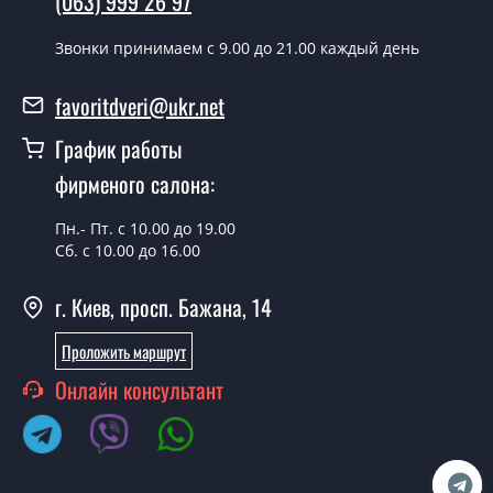
(063) 999 26 97
Да можно.
У вас есть в наличии готовые двери
Звонки принимаем c 9.00 до 21.00 каждый день
входные?
favoritdveri@ukr.net
Да, мы имеем большой ассортимент готовых входных
График работы
дверей.
фирменого салона:
Какая стоимость самых дешевых
входных дверей?
Пн.- Пт. с 10.00 до 19.00
Сб. с 10.00 до 16.00
От 5200 грн.
Нужны двери входные эконом
г. Киев, просп. Бажана, 14
класса, что посоветуете?
Проложить маршрут
Каждый наш совет индивидуальный, в том числе и по
Онлайн консультант
поводу входных дверей эконом класса. Попробуйте
обратиться к нашим менеджерам любым удобным
Вам способом - мы подберем недорогой вариант.
Нужны хорошие двери входные,