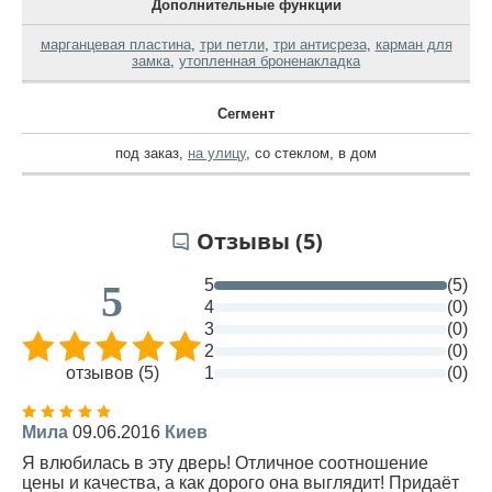
Дополнительные функции
марганцевая пластина
,
три петли
,
три антисреза
,
карман для
замка
,
утопленная броненакладка
Сегмент
под заказ
,
на улицу
,
со стеклом
,
в дом
Отзывы (5)
5
(5)
5
4
(0)
3
(0)
2
(0)
отзывов (5)
1
(0)
Мила
09.06.2016
Киев
Я влюбилась в эту дверь! Отличное соотношение
цены и качества, а как дорого она выглядит! Придаёт