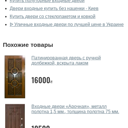
фирменном салоне-магазине.
Купить полуторные входные двери
Двери входные купить без наценки - Киев
У вас большой магазин?
Купить двери со стеклопакетом и ковкой
Да, у нас большой выбор межкомнатных и входных
ᐉ Уличные входные двери по лучшей цене в Украине
дверей.
Помогаете ли вы выбрать уличные
Похожие товары
двери?
Да. Мы консультируем покупателей
по телефону
,
Патинированная дверь с ручной
долбежкой, вскрыта лаком
через мессенджеры, онлайн чат или непосредственно
в нашем салоне-магазине.
16000
₴
Какие уличные двери посоветуете?
Наши рекомендации зависят от необходимых
параметров, Вашего бюджета и других факторов.
Входные двери «Арочная», металл
Подбор уличных дверей ведется индивидуально для
полотна 1,5 мм., толщина полотна 75 мм.
каждого посетителя.
Замеры дверей делаете?