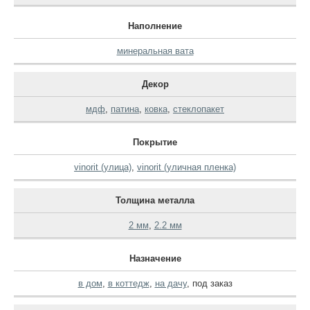
Наполнение
минеральная вата
Декор
мдф
,
патина
,
ковка
,
стеклопакет
Покрытие
vinorit (улица)
,
vinorit (уличная пленка)
Толщина металла
2 мм
,
2.2 мм
Назначение
в дом
,
в коттедж
,
на дачу
,
под заказ