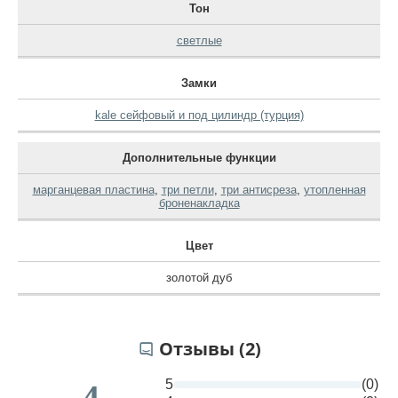
Тон
светлые
Замки
kale сейфовый и под цилиндр (турция)
Дополнительные функции
марганцевая пластина
,
три петли
,
три антисреза
,
утопленная
броненакладка
Цвет
золотой дуб
Отзывы (2)
5
(0)
4