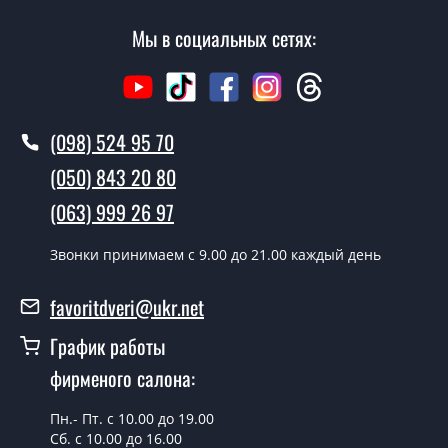
Стоимость установки дверей Золотая осень - от 1600
грн.
Мы в социальных сетях:
Как быстро можете установить двери
Золотая осень?
В тот же день в течении нескольких часов, при
(098) 524 95 70
условии наличия их на складе, либо на следующий
(050) 843 20 80
день.
(063) 999 26 97
Можно на сегодня вызвать
замерщика?
Звонки принимаем c 9.00 до 21.00 каждый день
Да можно.
favoritdveri@ukr.net
У вас есть в наличии готовые
уличные двери?
График работы
фирменого салона:
Да, мы имеем большой ассортимент готовых уличных
дверей.
Пн.- Пт. с 10.00 до 19.00
Какая стоимость самых дешевых
Сб. с 10.00 до 16.00