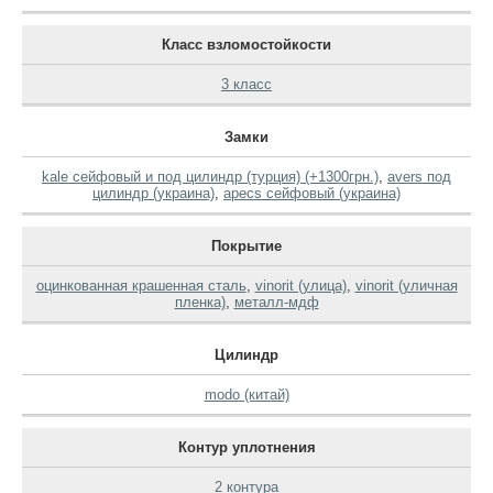
Класс взломостойкости
3 класс
Замки
kale сейфовый и под цилиндр (турция) (+1300грн.)
,
avers под
цилиндр (украина)
,
apecs сейфовый (украина)
Покрытие
оцинкованная крашенная сталь
,
vinorit (улица)
,
vinorit (уличная
пленка)
,
металл-мдф
Цилиндр
modo (китай)
Контур уплотнения
2 контура