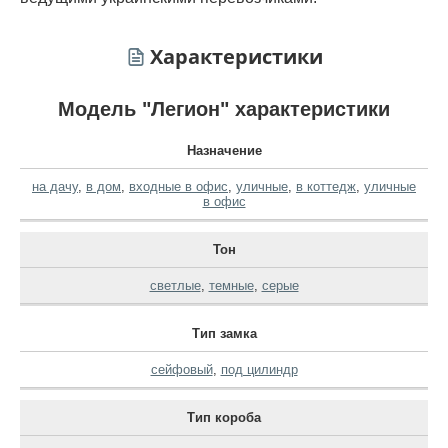
Характеристики
Модель "Легион" характеристики
Назначение
на дачу
,
в дом
,
входные в офис
,
уличные
,
в коттедж
,
уличные
в офис
Тон
светлые
,
темные
,
серые
Тип замка
сейфовый
,
под цилиндр
Тип короба