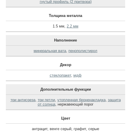
гнутый профиль (2 притвора)
Толщина металла
1.5 мм
,
2.2 мм
Наполнение
минеральная вата
,
пенополистирол
Декор
стеклопакет
,
мдф
Дополнительные функции
три антисреза
,
три петли
,
утопленная броненакладка
,
защита
от солнца
,
нержавеющий порог
Цвет
антрацит
,
венге серый
,
графит
,
серые