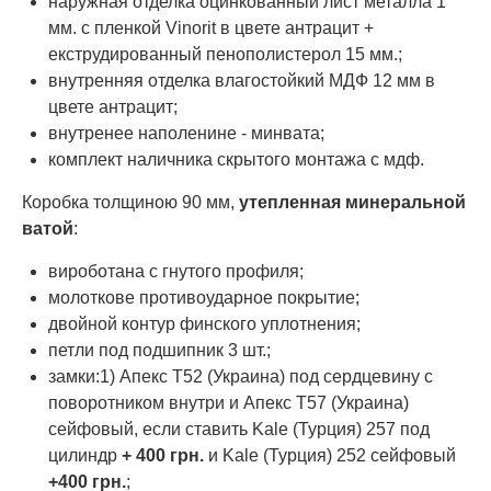
наружная отделка оцинкованный лист металла 1
мм. с пленкой Vinorit в цвете антрацит +
екструдированный пенополистерол 15 мм.;
внутренняя отделка влагостойкий МДФ 12 мм в
цвете антрацит;
внутренее наполенине - минвата;
комплект наличника скрытого монтажа с мдф.
Коробка толщиною 90 мм,
утепленная минеральной
ватой
:
вироботана с гнутого профиля;
молоткове противоударное покрытие;
двойной контур финского уплотнения;
петли под подшипник 3 шт.;
замки:1) Апекс Т52 (Украина) под сердцевину с
поворотником внутри и Апекс Т57 (Украина)
сейфовый, если ставить Kale (Турция) 257 под
цилиндр
+ 400 грн.
и Kale (Турция) 252 сейфовый
+400 грн.
;