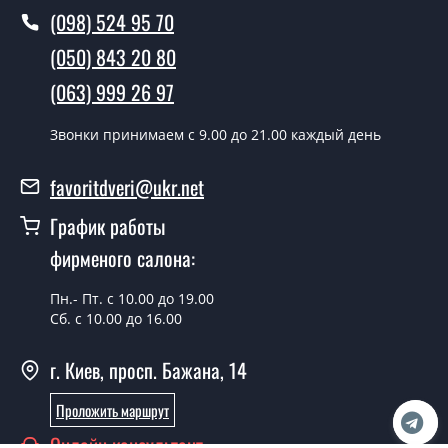
условии наличия их на складе, либо на следующий
(098) 524 95 70
день.
(050) 843 20 80
Можно на сегодня вызвать
(063) 999 26 97
замерщика?
Да можно.
Звонки принимаем c 9.00 до 21.00 каждый день
У вас есть в наличии готовые двери
favoritdveri@ukr.net
входные?
График работы
Да, мы имеем большой ассортимент готовых входных
фирменого салона:
дверей.
Какая стоимость самых дешевых
Пн.- Пт. с 10.00 до 19.00
входных дверей?
Сб. с 10.00 до 16.00
От 5200 грн.
г. Киев, просп. Бажана, 14
Нужны двери входные эконом
Проложить маршрут
класса, что посоветуете?
Онлайн консультант