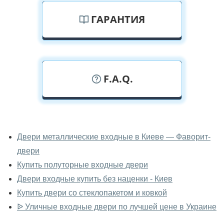
ГАРАНТИЯ
F.A.Q.
У вас можно посмотреть двери
входные вживую?
Двери металлические входные в Киеве — Фаворит-
двери
Да, можно посмотреть двери входные в нашем
фирменном салоне-магазине.
Купить полуторные входные двери
Двери входные купить без наценки - Киев
У вас большой магазин?
Купить двери со стеклопакетом и ковкой
Да, у нас большой выбор межкомнатных и входных
ᐉ Уличные входные двери по лучшей цене в Украине
дверей.