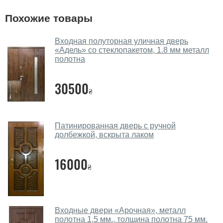
Помогаете ли вы выбрать двери
Похожие товары
входные?
Да. Мы консультируем покупателей
по телефону
,
Входная полуторная уличная дверь
«Адель» со стеклопакетом, 1.8 мм металл
через мессенджеры, онлайн чат или непосредственно
полотна
в нашем салоне-магазине.
Какие двери входные посоветуете?
30500
₴
Наши рекомендации зависят от необходимых
параметров, Вашего бюджета и других факторов.
Патинированная дверь с ручной
Подбор входных дверей ведется индивидуально для
долбежкой, вскрыта лаком
каждого посетителя.
Замеры дверей делаете?
16000
₴
Да, делаем. Наши специалисты могут произвести
замер и консультацию на выезде. Каждый сотрудник
имеет с собой каталоги цветов и узоров. После
Входные двери «Арочная», металл
замера и консультации Вы можете оформить заявку
полотна 1,5 мм., толщина полотна 75 мм.