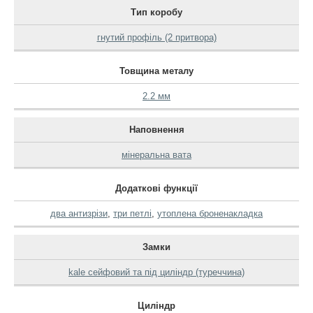
Тип коробу
гнутий профіль (2 притвора)
Товщина металу
2.2 мм
Наповнення
мінеральна вата
Додаткові функції
два антизрізи
,
три петлі
,
утоплена броненакладка
Замки
kale сейфовий та під циліндр (туреччина)
Циліндр