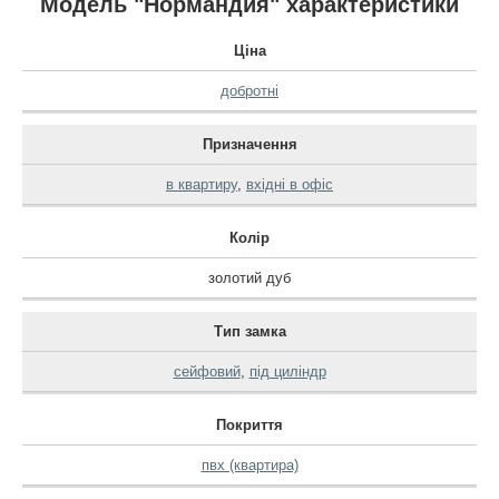
Модель "Нормандия" характеристики
Ціна
добротні
Призначення
в квартиру
,
вхідні в офіс
Колір
золотий дуб
Тип замка
сейфовий
,
під циліндр
Покриття
пвх (квартира)