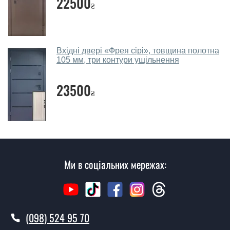
22500
₴
консультації Ви можете оформити заявку, не
відвідуючи наш офіс.
Скільки коштує викликати замірника?
Вхідні двері «Фрея сірі», товщина полотна
105 мм, три контури ущільнення
Виклик замірника-консультанта коштує 450 грн.
Ви робите установку металевих
23500
дверей?
₴
Так робимо. Монтаж металевих дверей проводиться
згідно з чергою, у всі дні крім неділі.
Скільки коштує установка дверей
Нормандія?
Ми в соціальних мережах:
Вартість встановлення дверей Нормандія - від 1600
грн.
Як швидко можете встановити двері
(098) 524 95 70
Нормандія?