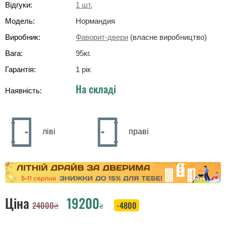
Відгуки:
1
шт.
Модель:
Нормандия
Виробник:
Фаворит-двери
(власне виробництво)
Вага:
95
кг
.
Гарантія:
1 рік
На складі
Наявність:
ліві
праві
Ціна
19200
24000
₴
-4800
₴