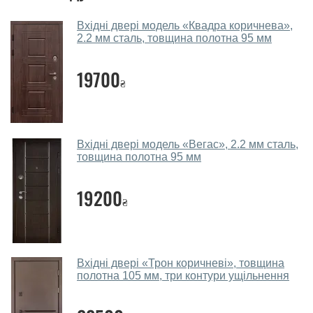
дверей.
Вхідні двері модель «Квадра коричнева»,
2.2 мм сталь, товщина полотна 95 мм
Чи допомагаєте ви вибрати металеві
двері?
19700
₴
Так. Ми консультуємо покупців
по телефону
, через
месенджери, онлайн-чат або безпосередньо в нашому
салоні-магазині.
Які металеві двері порадите?
Вхідні двері модель «Вегас», 2.2 мм сталь,
товщина полотна 95 мм
Наші рекомендації залежать від необхідних
параметрів, бюджету та інших факторів. Підбір
19200
₴
металевих дверей проводиться індивідуально для
кожного відвідувача.
Заміри дверей робите?
Вхідні двері «Трон коричневі», товщина
Так, робимо. Наші фахівці можуть зробити замір та
полотна 105 мм, три контури ущільнення
консультацію на виїзді. Кожен співробітник має із
собою каталоги кольорів та візерунків. Після виміру та