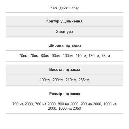
kale (туреччина)
Контур ущільнення
2 контура
Ширина під заказ
70см
,
78см
,
80см
,
90см
,
100см
,
110см
,
130см
,
75см
Висота під заказ
190см
,
200см
,
210см
,
235см
Розмір під заказ
700 на 2000
,
780 на 2000
,
800 на 2000
,
900 на 2000
,
1000 на
2000
,
1000 на 2350