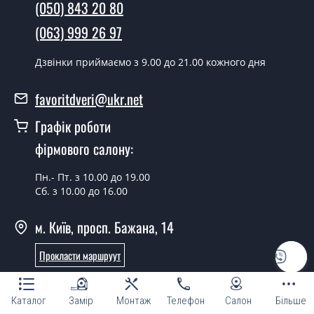
(050) 843 20 80
У той самий день протягом кількох годин, за умови
(063) 999 26 97
наявності їх на складі, чи наступного дня.
Чи можна на сьогодні викликати
Дзвінки приймаємо з 9.00 до 21.00 кожного дня
замірника?
favoritdveri@ukr.net
Так можна.
Графік роботи
У вас є в наявності готові металеві
двері?
фірмового салону:
Так, ми маємо великий асортимент готових металевих
Пн.- Пт. з 10.00 до 19.00
дверей.
Сб. з 10.00 до 16.00
Яка вартість найдешевших металевих
м. Київ, просп. Бажана, 14
дверей?
Прокласти маршруут
Від 5200 грн.
Онлайн консультант
Потрібні металеві двері економ класу,
що порадите?
Каталог
Замір
Монтаж
Телефон
Салон
Більше