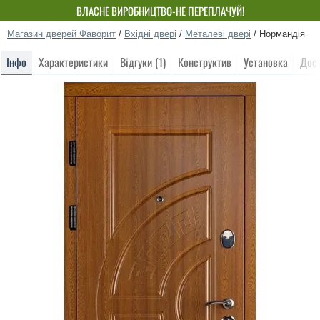
ВЛАСНЕ ВИРОБНИЦТВО-НЕ ПЕРЕПЛАЧУЙ!
Магазин дверей Фаворит
/
Вхідні двері
/
Металеві двері
/
Нормандія
Інфо
Характеристики
Відгуки (1)
Конструктив
Установка
Дос