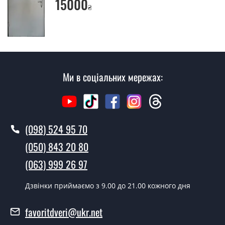
15000
₴
Так робимо. Монтаж вхідних дверей проводиться
згідно з чергою, у всі дні крім неділі.
Скільки коштує установка дверей
Аляска?
Ми в соціальних мережах:
Вартість встановлення дверей Аляска - від 1600 грн.
Як швидко можете встановити двері
Аляска?
(098) 524 95 70
У той самий день протягом кількох годин, за умови
наявності їх на складі, чи наступного дня.
(050) 843 20 80
Чи можна на сьогодні викликати
(063) 999 26 97
замірника?
Дзвінки приймаємо з 9.00 до 21.00 кожного дня
Так можна.
У вас є в наявності готові двері
favoritdveri@ukr.net
вхідні?