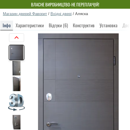
ВЛАСНЕ ВИРОБНИЦТВО-НЕ ПЕРЕПЛАЧУЙ!
Магазин дверей Фаворит
/
Вхідні двері
/
Аляска
Інфо
Характеристики
Відгуки (6)
Конструктив
Установка
Дос