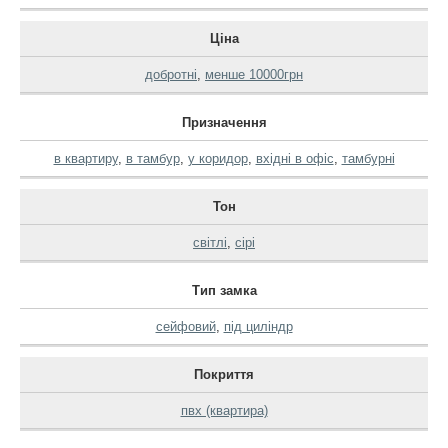
Ціна
добротні
,
менше 10000грн
Призначення
в квартиру
,
в тамбур
,
у коридор
,
вхідні в офіс
,
тамбурні
Тон
світлі
,
сірі
Тип замка
сейфовий
,
під циліндр
Покриття
пвх (квартира)