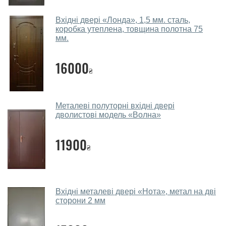
салоні-магазині.
Які двері вхідні порадите?
Вхідні двері «Лонда», 1,5 мм. сталь,
коробка утеплена, товщина полотна 75
мм.
Наші рекомендації залежать від необхідних
параметрів, бюджету та інших факторів. Підбір
16000
вхідних дверей проводиться індивідуально для
₴
кожного відвідувача.
Заміри дверей робите?
Металеві полуторні вхідні двері
Так, робимо. Наші фахівці можуть зробити замір та
дволистові модель «Волна»
консультацію на виїзді. Кожен співробітник має із
собою каталоги кольорів та візерунків. Після виміру та
11900
₴
консультації Ви можете оформити заявку, не
відвідуючи наш офіс.
Скільки коштує викликати замірника?
Вхідні металеві двері «Нота», метал на дві
сторони 2 мм
Виклик замірника-консультанта коштує 450 грн.
Ви робите установку вхідних дверей?