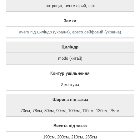
антрацит
,
венге сірий
,
сірі
Замки
avers під циліндр (україна)
,
apecs сейфовий (україна)
Циліндр
modo (китай)
Контур ущільнення
2 контура
Ширина під заказ
70см
,
78см
,
80см
,
90см
,
100см
,
110см
,
130см
,
75см
Висота під заказ
190см
,
200см
,
210см
,
235см