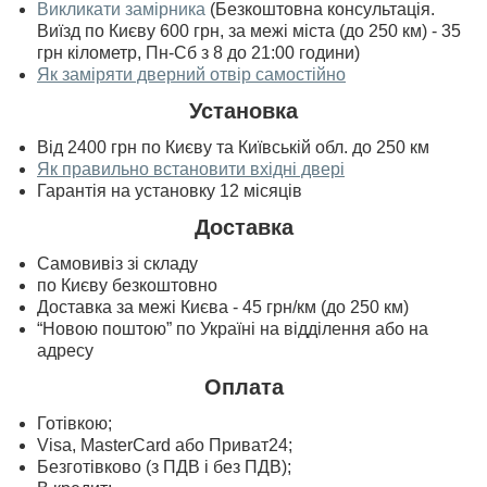
Викликати замірника
(Безкоштовна консультація.
Виїзд по Києву 600 грн, за межі міста (до 250 км) - 35
грн кілометр, Пн-Сб з 8 до 21:00 години)
Як заміряти дверний отвір самостійно
Установка
Від 2400 грн по Києву та Київській обл. до 250 км
Як правильно встановити вхідні двері
Гарантія на установку 12 місяців
Доставка
Самовивіз зі складу
по Києву безкоштовно
Доставка за межі Києва - 45 грн/км (до 250 км)
“Новою поштою” по Україні на відділення або на
адресу
Оплата
Готівкою;
Visa, MasterСard або Приват24;
Безготівково (з ПДВ і без ПДВ);