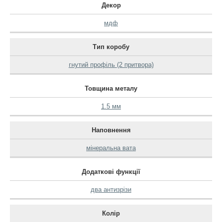
Декор
мдф
Тип коробу
гнутий профіль (2 притвора)
Товщина металу
1.5 мм
Наповнення
мінеральна вата
Додаткові функції
два антизрізи
Колір