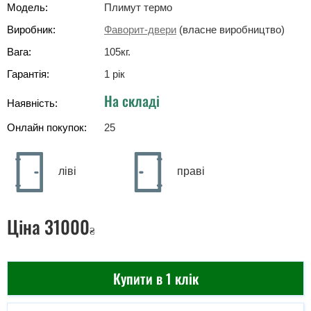
Модель:
Плимут термо
Виробник:
Фаворит-двери
(власне виробництво)
Вага:
105
кг
.
Гарантія:
1 рік
На складі
Наявність:
Онлайн покупок:
25
ліві
праві
Ціна
31000
₴
Купити в 1 клік