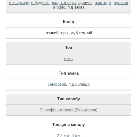
в квартиру
,
в будинок
,
вхідні в офіс
,
вуличні
,
в котедж
,
вуличні
в офіс
,
під заказ
Колір
темний горіх
,
дуб темний
Тон
темні
Тип замка
сейфовий
,
під циліндр
Тип коробу
2 профільні труби (2 притвора)
Товщина металу
2.2 мм
,
3 мм