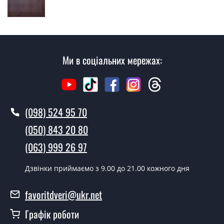
згідно з чергою, у всі дні крім неділі.
Скільки коштує установка дверей
Плімут ?
Ми в соціальних мережах:
Вартість встановлення дверей Плімут - від 1600 грн.
Як швидко можете встановити двері
Плімут ?
У той самий день протягом кількох годин, за умови
(098) 524 95 70
наявності їх на складі, чи наступного дня.
(050) 843 20 80
Чи можна на сьогодні викликати
(063) 999 26 97
замірника?
Дзвінки приймаємо з 9.00 до 21.00 кожного дня
Так можна.
У вас є в наявності готові вуличні
favoritdveri@ukr.net
двері?
Графік роботи
Так, ми маємо великий асортимент готових вуличних