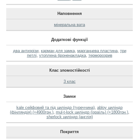
Наповнення
мінеральна вата
Додаткові функції
два антизрізи
,
карман для замка
,
марганцева пластина
,
три
петлі
,
утоплена броненакладка
,
терморозрив
Клас зломостійкості
3 клас
Замки
kale сейфовий та під циліндр (туреччина)
,
abloy циліндр
(фінляндія) (+4900грн.)
,
mul-t-lock циліндр (ізраїль) (+1800грн.)
,
sherlock циліндр (англія)
Покриття