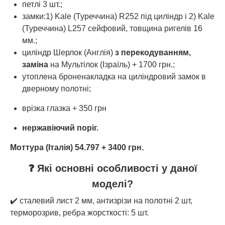
петлі 3 шт.;
замки:1) Kale (Туреччина) R252 під циліндр і 2) Kale
(Туреччина) L257 сейфовий, товщина ригелів 16
мм.;
циліндр Шерлок (Англія)
з перекодуванням,
заміна
на Мультілок (Ізраїль) + 1700 грн.;
утоплена броненакладка на циліндровий замок в
дверному полотні;
врізка глазка + 350 грн
нержавіючий поріг.
Моттура (Італія) 54.797 + 3400 грн.
❓ Які основні особливості у даної
моделі?
✔️ сталевий лист 2 мм, антизрізи на полотні 2 шт,
терморозрив, ребра жорсткості: 5 шт.