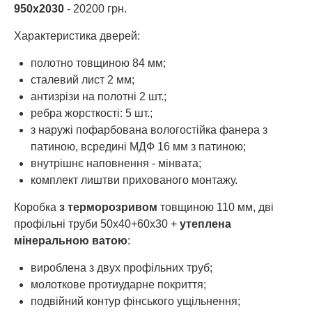
950х2030
- 20200 грн.
Характеристика дверей:
полотно товщиною 84 мм;
сталевий лист 2 мм;
антизрізи на полотні 2 шт.;
ребра жорсткості: 5 шт.;
з наружі пофарбована вологостійка фанера з
патиною, всредині МДФ 16 мм з патиною;
внутрішнє наповнення - мінвата;
комплект лиштви прихованого монтажу.
Коробка
з терморозривом
товщиною 110 мм, дві
профільні труби 50х40+60х30 +
утеплена
мінеральною ватою
:
вироблена з двух профільних труб;
молоткове протиударне покриття;
подвійний контур фінського ущільнення;