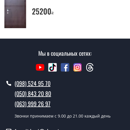
Да производим. Монтаж уличных дверей
25200
₴
производится согласно очереди, во все дни кроме
воскресенья.
Сколько стоит установка дверей
Плимут ?
Стоимость установки дверей Плимут - от 1600 грн.
Мы в социальных сетях:
Как быстро можете установить двери
Плимут ?
В тот же день в течении нескольких часов, при
(098) 524 95 70
условии наличия их на складе, либо на следующий
(050) 843 20 80
день.
(063) 999 26 97
Можно на сегодня вызвать
замерщика?
Звонки принимаем c 9.00 до 21.00 каждый день
Да можно.