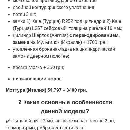
молотковое противоударное покрытие;
двойной контур финского уплотнения;
петли 3 шт.;
замки:1) Kale (Турция) R252 под цилиндр и 2) Kale
(Турция) L257 сейфовый, толщина ригелей 16 мм.;
цилиндр Шерлок (Англия)
с перекодированием,
замена
на Мультилок (Израиль) + 1700 грн.;
утопленная броненакладка на цилиндрический
замок в дверном полотне;
врезка глазка + 350 грн;
нержавеющий порог.
Моттура (Италия) 54.797 + 3400 грн.
❓ Какие основные особеннности
данной модели?
✔️ стальной лист 2 мм, антисрезы на полотне 2 шт,
терморазрыв, ребра жесткости: 5 шт.