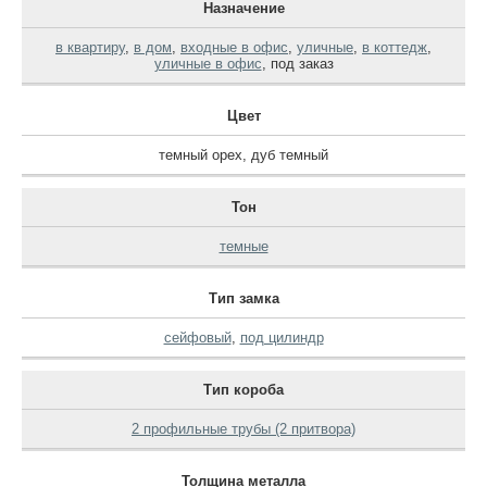
Назначение
в квартиру
,
в дом
,
входные в офис
,
уличные
,
в коттедж
,
уличные в офис
,
под заказ
Цвет
темный орех
,
дуб темный
Тон
темные
Тип замка
сейфовый
,
под цилиндр
Тип короба
2 профильные трубы (2 притвора)
Толщина металла