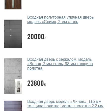
Какие уличные двери посоветуете?
Наши рекомендации зависят от необходимых
Входная полуторная уличная дверь
параметров, Вашего бюджета и других факторов.
модель «Слим», 2 мм сталь
Подбор уличных дверей ведется индивидуально для
каждого посетителя.
20000
₴
Замеры дверей делаете?
Да, делаем. Наши специалисты могут произвести
замер и консультацию на выезде. Каждый сотрудник
Входная дверь с зеркалом, модель
имеет с собой каталоги цветов и узоров. После
«Вена», 2 мм сталь, 98 мм толщина
замера и консультации Вы можете оформить заявку
полотна
не посещая наш офис.
23800
Сколько стоит вызвать замерщика?
₴
Вызов замерщика-консультанта стоит 450 грн.
Вы производите установку уличных
Входная дверь модель «Линея», 115 мм
толщина полотна, металл полотна 2.2 мм
дверей?