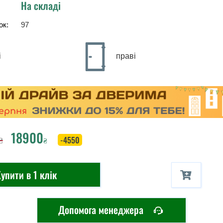
На складі
ок:
97
і
праві
18900
₴
-4550
₴
упити в 1 клік
Допомога менеджера