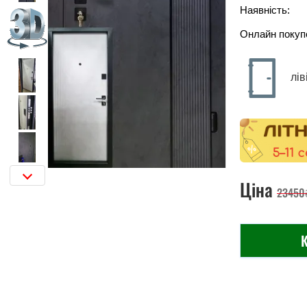
Наявність:
Онлайн покуп
лів
Ціна
23450
К