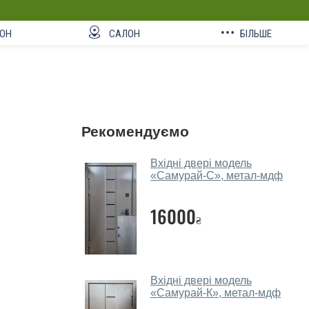
ОН
САЛОН
БІЛЬШЕ
Рекомендуємо
Вхідні двері модель
«Самурай-С», метал-мдф
16000
₴
Вхідні двері модель
«Самурай-К», метал-мдф