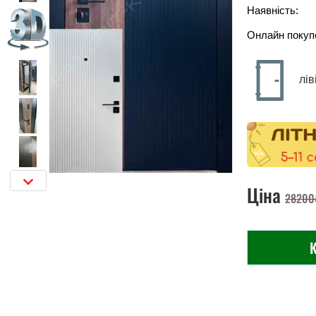
Наявність:
Онлайн покуп
лів
Ціна
28200
К