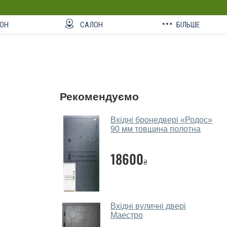
ОН
САЛОН
БІЛЬШЕ
Рекомендуємо
Вхідні бронедвері «Родос»
90 мм товщина полотна
18600
₴
Вхідні вуличні двері
Маестро