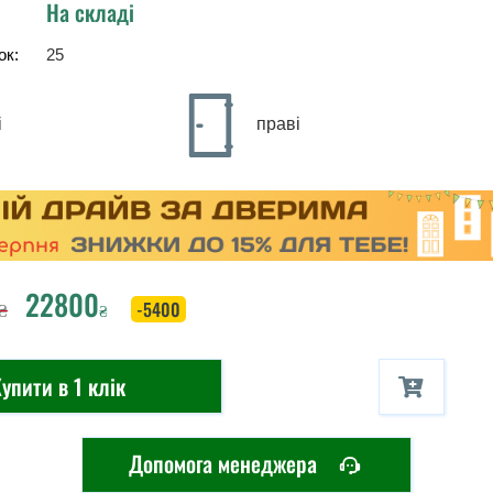
На складі
ок:
25
і
праві
22800
₴
-5400
₴
упити в 1 клік
Допомога менеджера