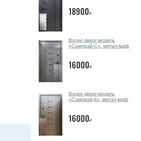
18900
₴
Вхідні двері модель
«Самурай-С», метал-мдф
16000
₴
Вхідні двері модель
«Самурай-К», метал-мдф
16000
₴