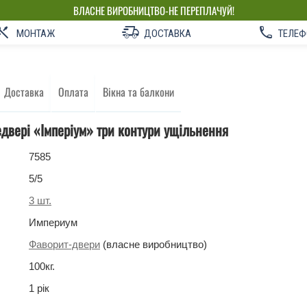
ВЛАСНЕ ВИРОБНИЦТВО-НЕ ПЕРЕПЛАЧУЙ!
МОНТАЖ
ДОСТАВКА
ТЕЛЕФ
Доставка
Оплата
Вікна та балкони
едвері «Імперіум» три контури ущільнення
7585
5
/5
3
шт.
Империум
Фаворит-двери
(власне виробництво)
100
кг
.
1 рік