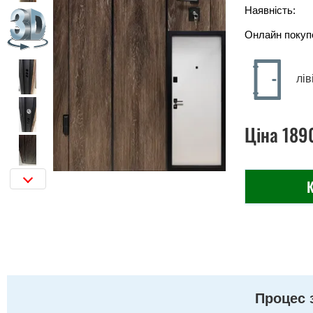
Наявність:
Онлайн покуп
лів
Ціна
189
К
Процес 