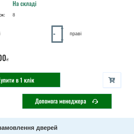
На складі
ок:
8
і
праві
00
₴
упити в 1 клік
Допомога менеджера
замовлення дверей