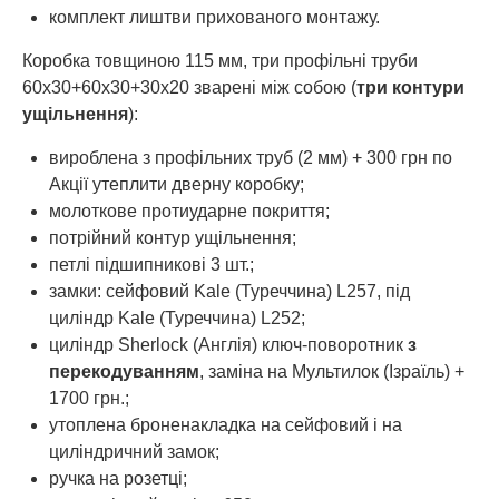
комплект лиштви прихованого монтажу.
Коробка товщиною 115 мм, три профільні труби
60х30+60х30+30х20 зварені між собою (
три контури
ущільнення
):
вироблена з профільних труб (2 мм) + 300 грн по
Акції утеплити дверну коробку;
молоткове протиударне покриття;
потрійний контур ущільнення;
петлі підшипникові 3 шт.;
замки: сейфовий Kale (Туреччина) L257, під
циліндр Kale (Туреччина) L252;
циліндр Sherlock (Англія) ключ-поворотник
з
перекодуванням
, заміна на Мультилок (Ізраїль) +
1700 грн.;
утоплена броненакладка на сейфовий і на
циліндричний замок;
ручка на розетці;