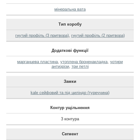
мінеральна вата
Тип коробу
гнутий профіль (3 притвора)
,
гнутий профіль (2 притвора)
Додаткові функції
марганцева пластина
,
утоплена броненакладка
,
чотири
антизрізи
,
три петлі
Замки
kale сейфовий та під циліндр (туреччина)
Контур ущільнення
3 контура
Сегмент