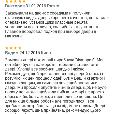
Виктория
31.01.2016
Ратно
Заказывали на двоих с соседями и получили
отличную скидку. Дверь хорошего качества, доставили
оперативно, установщики классные ребята,
установили все отлично, спасибо за аккуратность.
Главное порадовал подход при выборе двери в
магазине.
Вадим
24.12.2015
Киев
Замовив двері в компаніі виробника "Фаворит". Мені
потрібно було в найкоротші терміни вставновити
двері. Хлопці все зробили швидко і якісно.
Рекомендую, щоб при встановленні дверей хтось із
розуміючих цей процес людей був у Вашій квартирі і
сказав хлопцям, як саме він хоче щоб поставили
двері. Ми просили опустить нижче двері, щоб не було
порогу великого і щоб коли виймали старі не просто
обрізали бік болгаркою, а вийняли все повністю. Це
для них це більше роботи але погодилися і все
зробили як потрібно, за що їм від мене подяка! Двері
хорошої якості, ціна прийнятна, рекомендую цього