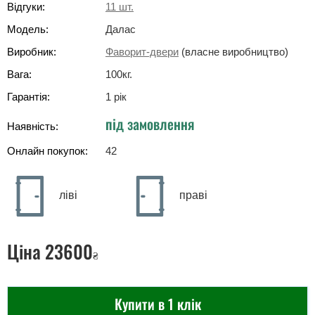
Відгуки:
11
шт.
Модель:
Далас
Виробник:
Фаворит-двери
(власне виробництво)
Вага:
100
кг
.
Гарантія:
1 рік
під замовлення
Наявність:
Онлайн покупок:
42
ліві
праві
Ціна
23600
₴
Купити в 1 клік