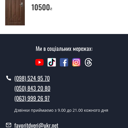
Ви робите установку вхідних дверей?
10500
₴
Так робимо. Монтаж вхідних дверей проводиться
згідно з чергою, у всі дні крім неділі.
Скільки коштує установка дверей
Далас?
Ми в соціальних мережах:
Вартість встановлення дверей Далас - від 1600 грн.
Як швидко можете встановити двері
Далас?
(098) 524 95 70
У той самий день протягом кількох годин, за умови
наявності їх на складі, чи наступного дня.
(050) 843 20 80
Чи можна на сьогодні викликати
(063) 999 26 97
замірника?
Дзвінки приймаємо з 9.00 до 21.00 кожного дня
Так можна.
У вас є в наявності готові двері
favoritdveri@ukr.net