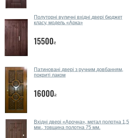
салоні-магазині.
Які двері вхідні порадите?
Полуторні вуличні вхідні двері бюджет
класу, модель «Арка»
Наші рекомендації залежать від необхідних
параметрів, бюджету та інших факторів. Підбір
15500
₴
вхідних дверей проводиться індивідуально для
кожного відвідувача.
Заміри дверей робите?
Патиновані двері з ручним довбанням,
Так, робимо. Наші фахівці можуть зробити замір та
покриті лаком
консультацію на виїзді. Кожен співробітник має із
собою каталоги кольорів та візерунків. Після виміру та
16000
₴
консультації Ви можете оформити заявку, не
відвідуючи наш офіс.
Скільки коштує викликати замірника?
Вхідні двері «Арочна», метал полотна 1,5
мм., товщина полотна 75 мм.
Виклик замірника-консультанта коштує 450 грн.