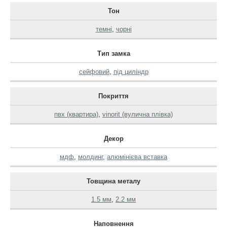
Тон
темні
,
чорні
Тип замка
сейфовий
,
під циліндр
Покриття
пвх (квартира)
,
vinorit (вулична плівка)
Декор
мдф
,
молдинг
,
алюмінієва вставка
Товщина металу
1.5 мм
,
2.2 мм
Наповнення