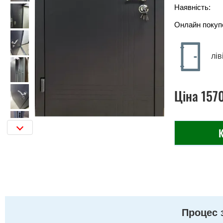
Наявність:
Онлайн покуп
лів
Ціна
157
К
Процес 