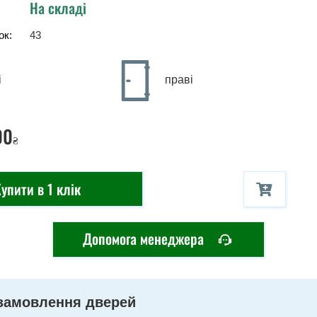
На складі
ок:
43
і
праві
00
₴
упити в 1 клік
Допомога менеджера
замовлення дверей