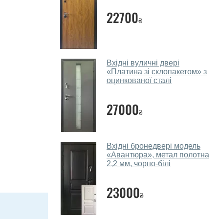
22700
₴
Вхідні вуличні двері
«Платина зі склопакетом» з
оцинкованої сталі
27000
₴
Вхідні бронедвері модель
«Авантюра», метал полотна
2,2 мм, чорно-білі
23000
₴