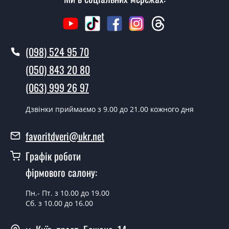
Як швидко можете встановити двері
Інтел ?
У той самий день протягом кількох годин, за умови
наявності їх на складі, чи наступного дня.
(098) 524 95 70
Чи можна на сьогодні викликати
(050) 843 20 80
замірника?
(063) 999 26 97
Так можна.
Дзвінки приймаємо з 9.00 до 21.00 кожного дня
У вас є в наявності готові двері
вхідні?
favoritdveri@ukr.net
Так, ми маємо великий асортимент готових вхідних
Графік роботи
дверей.
фірмового салону:
Яка вартість найдешевших вхідних
дверей?
Пн.- Пт. з 10.00 до 19.00
Сб. з 10.00 до 16.00
Від 5200 грн.