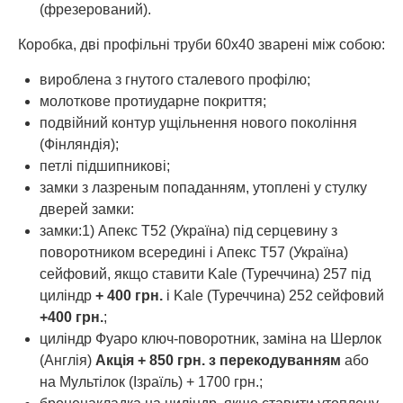
(фрезерований).
Коробка, дві профільні труби 60х40 зварені між собою:
вироблена з гнутого сталевого профілю;
молоткове протиударне покриття;
подвійний контур ущільнення нового покоління
(Фінляндія);
петлі підшипникові;
замки з лазреным попаданням, утоплені у стулку
дверей замки:
замки:1) Апекс Т52 (Україна) під серцевину з
поворотником всередині і Апекс Т57 (Україна)
сейфовий, якщо ставити Kale (Туреччина) 257 під
циліндр
+ 400 грн.
і Kale (Туреччина) 252 сейфовий
+400 грн.
;
циліндр Фуаро ключ-поворотник, заміна на Шерлок
(Англія)
Акція + 850 грн. з перекодуванням
або
на Мультілок (Ізраїль) + 1700 грн.;