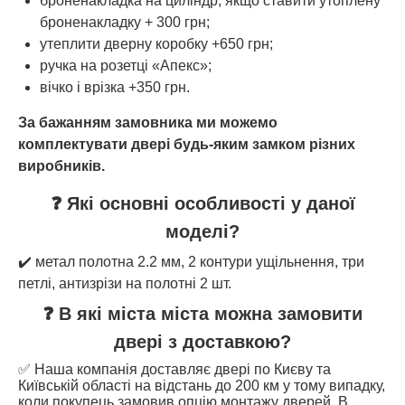
броненакладка на циліндр, якщо ставити утоплену
броненакладку + 300 грн;
утеплити дверну коробку +650 грн;
ручка на розетці «Апекс»;
вічко і врізка +350 грн.
За бажанням замовника ми можемо
комплектувати двері будь-яким замком різних
виробників.
❓ Які основні особливості у даної
моделі?
✔️ метал полотна 2.2 мм, 2 контури ущільнення, три
петлі, антизрізи на полотні 2 шт.
❓ В які міста міста можна замовити
двері з доставкою?
✅ Наша компанія доставляє двері по Києву та
Київській області на відстань до 200 км у тому випадку,
коли покупець замовив опцію монтажу дверей. В