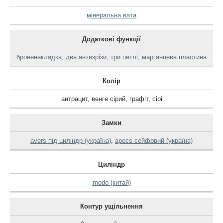
мінеральна вата
Додаткові функції
броненакладка
,
два антизрізи
,
три петлі
,
марганцева пластина
Колір
антрацит
,
венге сірий
,
графіт
,
сірі
Замки
avers під циліндр (україна)
,
apecs сейфовий (україна)
Циліндр
modo (китай)
Контур ущільнення