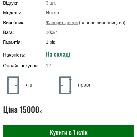
Відгуки:
3
шт.
Модель:
Интел
Виробник:
Фаворит-двери
(власне виробництво)
Вага:
100
кг
.
Гарантія:
1 рік
На складі
Наявність:
Онлайн покупок:
12
ліві
праві
Ціна
15000
₴
Купити в 1 клік