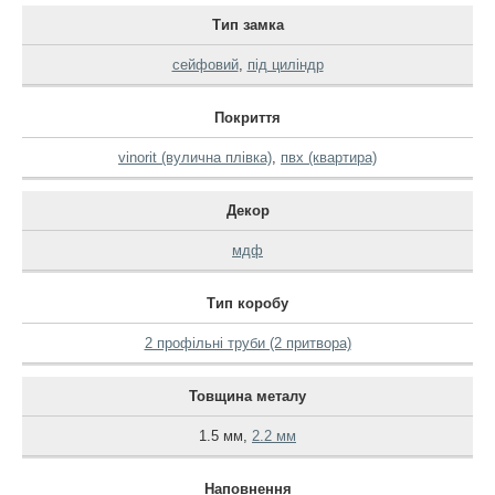
Тип замка
сейфовий
,
під циліндр
Покриття
vinorit (вулична плівка)
,
пвх (квартира)
Декор
мдф
Тип коробу
2 профільні труби (2 притвора)
Товщина металу
1.5 мм
,
2.2 мм
Наповнення