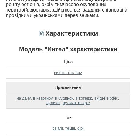
решту регіонів, окрім тимчасово окупованих
територій, доставка здійснюється завдяки співпраці з
провідними українськими перевізниками.
Характеристики
Модель "Интел" характеристики
Ціна
високого класу
Призначення
на дачу
,
в квартиру
,
в будинок
,
в котедж
,
вхідні в офіс
,
вуличні
,
вуличні в офіс
Тон
світлі
,
темні
,
сірі