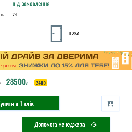
під замовлення
ок:
74
і
праві
28500
₴
2400
₴
упити в 1 клік
Допомога менеджера