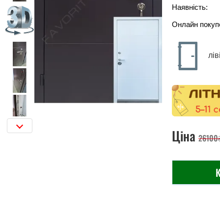
Наявність:
Онлайн покуп
лів
Ціна
26100
К