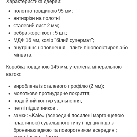
Характеристика дверей:
полотно товщиною 95 мм;
антизрізи на полотні
сталевий лист 2 мм;
ребра жорсткості: 5 шт.;
МДФ 16 мм, колір "білий супермат";
внутрішнє наповнення - плити пінополістирол або
мінвата.
Коробка товщиною 145 мм, утеплена мінеральною
ватою:
вироблена із сталевого профілю (2 мм);
молоткове протиударне покриття;
подвійний контур ущільнення;
петлі підшипникові.
замки: «Kale» (всередині посилені марганцевою
пластиною) сувальдного типу і під циліндр з
броненакладкою та поворотником всередині;