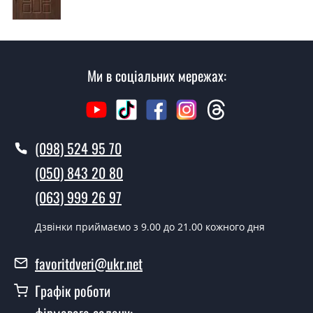
Так робимо. Монтаж вхідних дверей проводиться
згідно з чергою, у всі дні крім неділі.
Скільки коштує установка дверей
Елегант?
Ми в соціальних мережах:
Вартість встановлення дверей Елегант - від 1600 грн.
Як швидко можете встановити двері
Елегант?
(098) 524 95 70
У той самий день протягом кількох годин, за умови
(050) 843 20 80
наявності їх на складі, чи наступного дня.
(063) 999 26 97
Чи можна на сьогодні викликати
замірника?
Дзвінки приймаємо з 9.00 до 21.00 кожного дня
Так можна.
favoritdveri@ukr.net
У вас є в наявності готові двері
Графік роботи
вхідні?