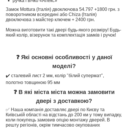
ручка і вічко «Апекс»
Замок Mottura (Італія) двоключова 54.797 +1800 грн. з
поворотником всередині або Chiza (Італія)
двоключова з майстер ключем + 2400 грн.
Можна виготовити такі двері будь-якого розміру! Будь-
який колір, візерунок та комплектація замків і ручок!
❓ Які основні особливості у даної
моделі?
✔️ сталевий лист 2 мм, колір "білий супермат",
полотно товщиною 95 мм
❓ В які міста міста можна замовити
двері з доставкою?
✅ Наша компанія доставляє двері по Києву та
Київській області на відстань до 200 км у тому випадку,
коли покупець замовив опцію монтажу дверей. В
решту регіонів, окрім тимчасово окупованих