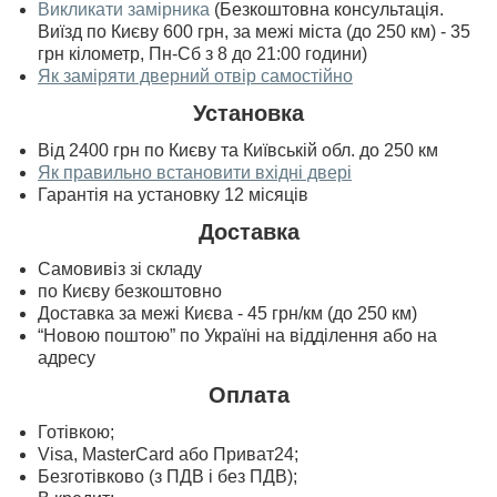
Викликати замірника
(Безкоштовна консультація.
Виїзд по Києву 600 грн, за межі міста (до 250 км) - 35
грн кілометр, Пн-Сб з 8 до 21:00 години)
Як заміряти дверний отвір самостійно
Установка
Від 2400 грн по Києву та Київській обл. до 250 км
Як правильно встановити вхідні двері
Гарантія на установку 12 місяців
Доставка
Самовивіз зі складу
по Києву безкоштовно
Доставка за межі Києва - 45 грн/км (до 250 км)
“Новою поштою” по Україні на відділення або на
адресу
Оплата
Готівкою;
Visa, MasterСard або Приват24;
Безготівково (з ПДВ і без ПДВ);