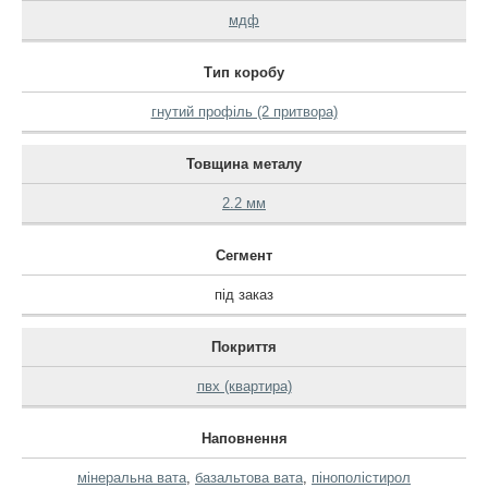
мдф
Тип коробу
гнутий профіль (2 притвора)
Товщина металу
2.2 мм
Сегмент
під заказ
Покриття
пвх (квартира)
Наповнення
мінеральна вата
,
базальтова вата
,
пінополістирол