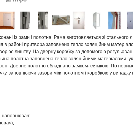
ані із рами і полотна. Рама виготовляється зі стального л
ля в районі притвора заповнена теплоізоляційним матеріал
творює лиштву. На дверну коробку за допомогою регульован
жнина полотна заповнена теплоізоляційними матеріалами, у
йкості. Дверне полотно обладнано замком-клямкою. По перим
ку, заповнюючи зазори між полотном і коробкою у випадку 
й наповнювач;
ювач);