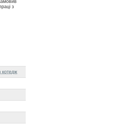
 замовив
праці з
в котедж