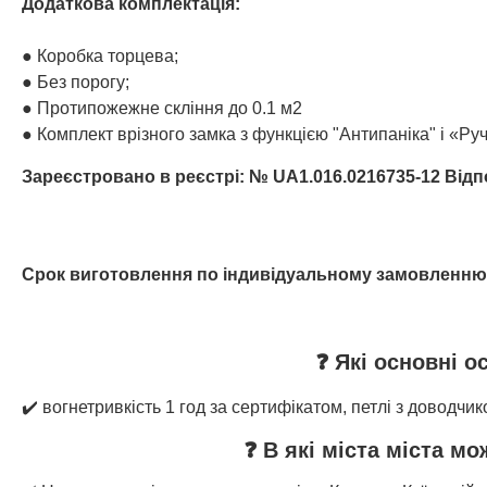
Додаткова комплектація:
● Коробка торцева;
● Без порогу;
● Протипожежне скління до 0.1 м2
● Комплект врізного замка з функцією "Антипаніка" і «Р
Зареєстровано в реєстрі: № UA1.016.0216735-12 Відпо
Срок виготовлення по індивідуальному замовленню 
❓ Які основні о
✔️ вогнетривкість 1 год за сертифікатом, петлі з доводчи
❓ В які міста міста м