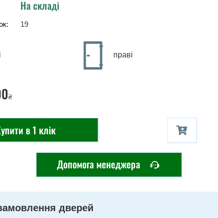
На складі
ок:
19
і
праві
00
₴
упити в 1 клік
Допомога менеджера
замовлення дверей