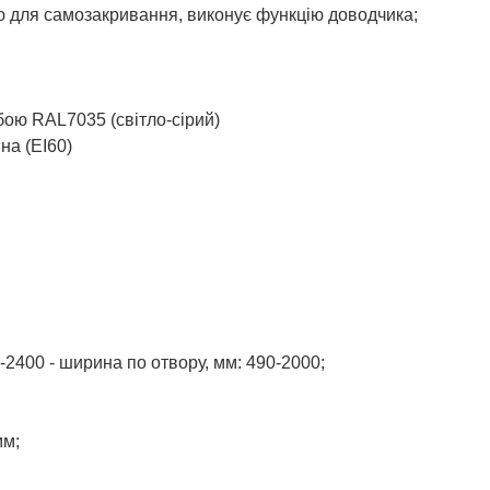
ною для самозакривання, виконує функцію доводчика;
ю RAL7035 (cвітло-сірий)
на (ЕІ60)
0-2400 - ширина по отвору, мм: 490-2000;
мм;