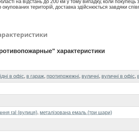
бласті на відстань до 200 км у тому випадку, коли покупець
 окупованих територій, доставка здійснюється завдяки спів
арактеристики
ротивопожарные" характеристики
ідні в офіс
,
в гараж
,
протипожежні
,
вуличні
,
вуличні в офіс
,
ння ral (вулиця)
,
металізована емаль (три шари)