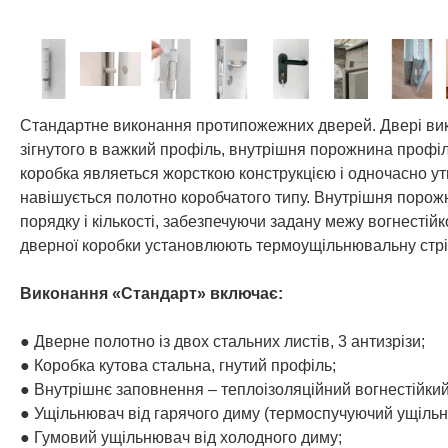
Стандартне виконання протипожежних дверей. Двері викон
зігнутого в важкий профіль, внутрішня порожнина профі
коробка являеться жорсткою конструкцією і одночасно у
навішується полотно коробчатого типу. Внутрішня поро
порядку і кількості, забезпечуючи задану межу вогнесті
дверної коробки установлюють термоущільнювальну стріч
Виконання «Стандарт» включає:
● Дверне полотно із двох стальних листів, 3 антизрізи;
● Коробка кутова стальна, гнутий профіль;
● Внутрішнє заповнення – теплоізоляційний вогнестійки
● Ущільнювач від гарячого диму (термоспучуючий ущільн
● Гумовий ущільнювач від холодного диму;