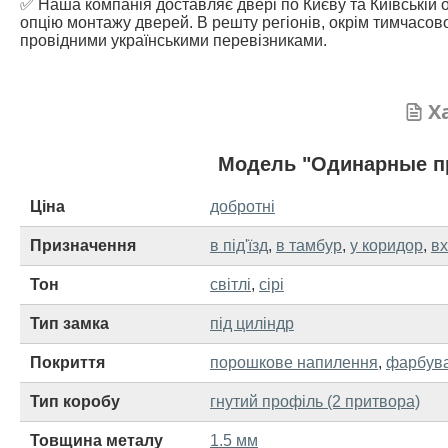
✅ Наша компанія доставляє двері по Києву та Київській о
опцію монтажу дверей. В решту регіонів, окрім тимчасово
провідними українськими перевізниками.
Х
Модель "Одинарные п
Ціна
добротні
Призначення
в під'їзд
,
в тамбур
,
у коридор
,
вх
Тон
світлі
,
сірі
Тип замка
під циліндр
Покриття
порошкове напилення
,
фарбува
Тип коробу
гнутий профіль (2 притвора)
Товщина металу
1.5 мм