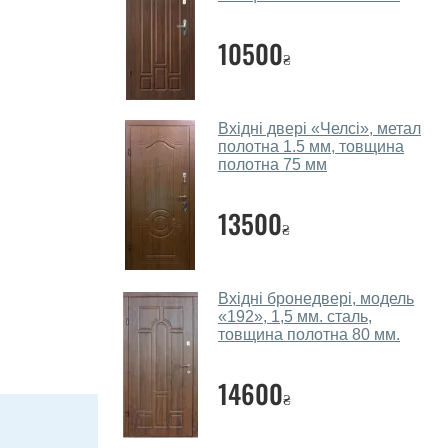
10500
₴
Вхідні двері «Челсі», метал
полотна 1.5 мм, товщина
полотна 75 мм
13500
₴
Вхідні бронедвері, модель
«192», 1,5 мм. сталь,
товщина полотна 80 мм.
14600
₴