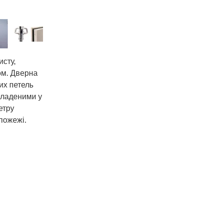
исту,
ом. Дверна
их петель
кладеними у
етру
пожежі.