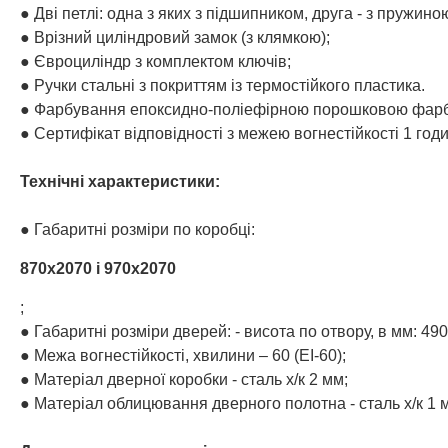
● Дві петлі: одна з яких з підшипником, друга - з пружи
● Врізний циліндровий замок (з клямкою);
● Євроциліндр з комплектом ключів;
● Ручки стальні з покриттям із термостійкого пластика.
● Фарбування епоксидно-поліефірною порошковою фарбо
● Сертифікат відповідності з межею вогнестійкості 1 годи
Технічні характеристики:
● Габаритні розміри по коробці:
870х2070 і 970х2070
;
● Габаритні розміри дверей: - висота по отвору, в мм: 49
● Межа вогнестійкості, хвилини – 60 (EI-60);
● Матеріал дверної коробки - cталь х/к 2 мм;
● Матеріал облицювання дверного полотна - cталь х/к 1 