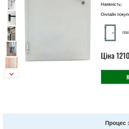
Наявність:
Онлайн покуп
лів
Ціна
121
К
Процес 