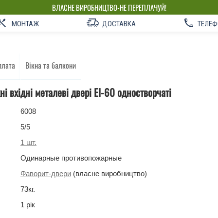
ВЛАСНЕ ВИРОБНИЦТВО-НЕ ПЕРЕПЛАЧУЙ!
МОНТАЖ
ДОСТАВКА
ТЕЛЕФ
плата
Вікна та балкони
і вхідні металеві двері ЕІ-60 одностворчаті
6008
5
/5
1
шт.
Одинарные противопожарные
Фаворит-двери
(власне виробництво)
73
кг
.
1 рік