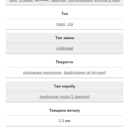
Тон
темні
,
сірі
Тип замка
сейфовий
Покриття
порошкове напилення
,
фарбування ral (вулиця)
Тип коробу
профільна труба (1 притвор)
Товщина металу
1.5 мм