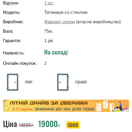
Відгуки:
1
шт.
Модель:
Титаниум со стеклом
Виробник:
Фаворит-двери
(власне виробництво)
Вага:
75
кг
.
Гарантія:
1 рік
На складі
Наявність:
Онлайн покупок:
2
ліві
праві
Ціна
19000
14000
₴
5000
₴