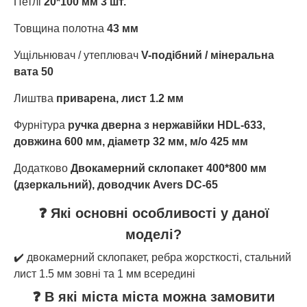
Петлі
20*100 мм 3 шт.
Товщина полотна
43 мм
Ущільнювач / утеплювач
V-подібний / мінеральна
вата 50
Лиштва
приварена, лист 1.2 мм
Фурнітура
ручка дверна з нержавійки HDL-633,
довжина 600 мм, діаметр 32 мм, м/о 425 мм
Додатково
Двокамерний склопакет 400*800 мм
(дзеркальний), доводчик Avers DC-65
❓ Які основні особливості у даної
моделі?
✔️ двокамерний склопакет, ребра жорсткості, стальний
лист 1.5 мм зовні та 1 мм всередині
❓ В які міста міста можна замовити