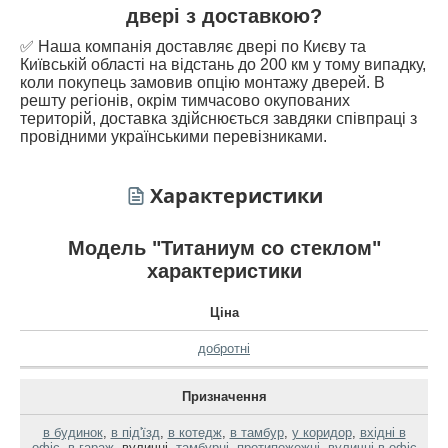
двері з доставкою?
✅ Наша компанія доставляє двері по Києву та
Київській області на відстань до 200 км у тому випадку,
коли покупець замовив опцію монтажу дверей. В
решту регіонів, окрім тимчасово окупованих
територій, доставка здійснюється завдяки співпраці з
провідними українськими перевізниками.
Характеристики
Модель "Титаниум со стеклом"
характеристики
Ціна
добротні
Призначення
в будинок
,
в під'їзд
,
в котедж
,
в тамбур
,
у коридор
,
вхідні в
офіс
,
в гараж
,
вуличні
,
тамбурні
,
протипожежні
,
вуличні в офіс