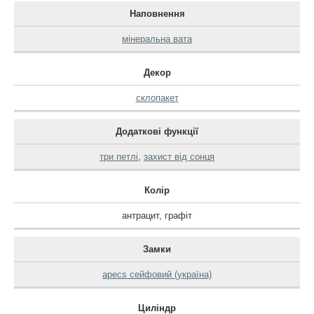
Наповнення
мінеральна вата
Декор
склопакет
Додаткові функції
три петлі
,
захист від сонця
Колір
антрацит
,
графіт
Замки
apecs сейфовий (україна)
Циліндр