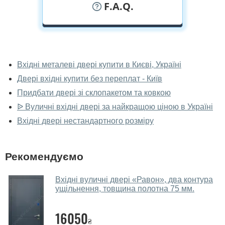
F.A.Q.
У вас можна подивитися двері вхідні
наживо?
Вхідні металеві двері купити в Києві, Україні
Двері вхідні купити без переплат - Київ
Так, можна подивитися двері вхідні у нашому
фірмовому салоні-магазині.
Придбати двері зі склопакетом та ковкою
ᐉ Вуличні вхідні двері за найкращою ціною в Україні
У вас великий магазин?
Вхідні двері нестандартного розміру
Так, у нас великий вибір міжкімнатних та вхідних
дверей.
Рекомендуємо
Чи допомагаєте ви вибрати двері
вхідні?
Вхідні вуличні двері «Равон», два контура
ущільнення, товщина полотна 75 мм.
Так. Ми консультуємо покупців
по телефону
, через
месенджери, онлайн-чат або безпосередньо в нашому
16050
салоні-магазині.
₴