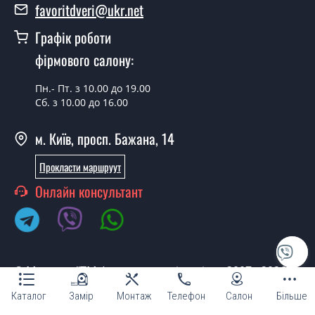
favoritdveri@ukr.net
Так, ми маємо великий асортимент готових вхідних
Графік роботи
дверей.
фірмового салону:
Яка вартість найдешевших вхідних
дверей?
Пн.- Пт. з 10.00 до 19.00
Сб. з 10.00 до 16.00
Від 5200 грн.
м. Київ, просп. Бажана, 14
Потрібні двері вхідні економ класу,
що порадите?
Прокласти маршруут
Кожна наша порада індивідуальна, у тому числі і з
Онлайн консультант
приводу вхідних дверей економ класу. Спробуйте
звернутися до наших менеджерів будь-яким зручним
для Вас способом - ми підберемо недорогий варіант.
Потрібні хороші двері вхідні,
© Магазин "ТМ Фаворит двері та вікна 2007 - 2026"
порадьте чи підкажіть?
Каталог
Замір
Монтаж
Телефон
Салон
Більше
Всі двері вхідні відрізняються за своїм призначенням