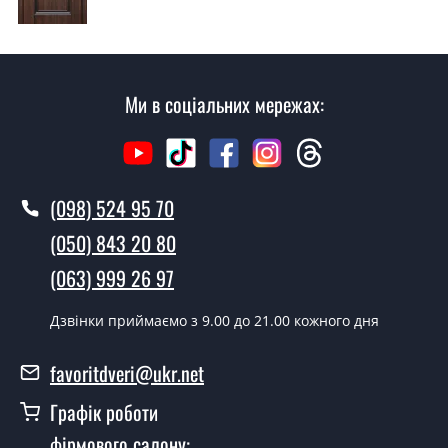
Скільки коштує установка дверей
Паралель?
Вартість встановлення дверей Паралель - від 1600
Ми в соціальних мережах:
грн.
Як швидко можете встановити двері
Паралель?
У той самий день протягом кількох годин, за умови
(098) 524 95 70
наявності їх на складі, чи наступного дня.
(050) 843 20 80
Чи можна на сьогодні викликати
(063) 999 26 97
замірника?
Дзвінки приймаємо з 9.00 до 21.00 кожного дня
Так можна.
У вас є в наявності готові двері
favoritdveri@ukr.net
вхідні?
Графік роботи
Так, ми маємо великий асортимент готових вхідних
фірмового салону:
дверей.