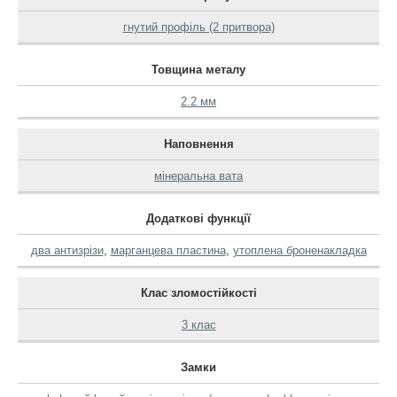
гнутий профіль (2 притвора)
Товщина металу
2.2 мм
Наповнення
мінеральна вата
Додаткові функції
два антизрізи
,
марганцева пластина
,
утоплена броненакладка
Клас зломостійкості
3 клас
Замки