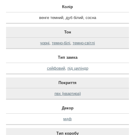
Колір
венге темний
,
дуб білий
,
сосна
Тон
чорні
,
темно-білі
,
темно-світлі
Тип замка
сейфовий
,
під циліндр
Покриття
пвх (квартира)
Декор
мдф
Тип коробу