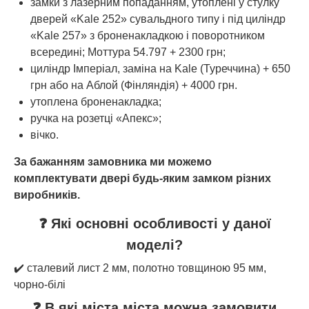
замки з лазерним попаданням, утоплені у стулку
дверей «Kale 252» сувальдного типу і під циліндр
«Kale 257» з броненакладкою і поворотником
всередині; Моттура 54.797 + 2300 грн;
циліндр Імперіал, заміна на Kale (Туреччина) + 650
грн або на Аблой (Фінляндія) + 4000 грн.
утоплена броненакладка;
ручка на розетці «Апекс»;
вічко.
За бажанням замовника ми можемо
комплектувати двері будь-яким замком різних
виробників.
❓ Які основні особливості у даної
моделі?
✔️ сталевий лист 2 мм, полотно товщиною 95 мм,
чорно-білі
❓ В які міста міста можна замовити