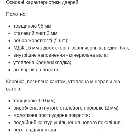
Основні характеристики дверей:
Полотно:
товщиною 95 мм;
сталевий лист 2 мм;
ребра жорсткості (5 шт.);
МДФ 16 мм з двох сторін, зовні чорні, всредині білі;
внутрішнє наповнення - мінеральна вата;
утоплена броненакладка;
антизрізи на полотні.
Коробка, посилена кантом, утеплена мінеральною
ватою:
товщиною 110 мм;
вироблена з гнутого сталевого профілю (2 мм);
молоткове протиударне покриття;
подвійний контур ущільнення нового покоління;
петлі підшипникові;