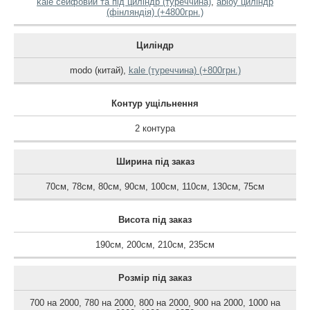
kale сейфовий та під циліндр (туреччина)
,
abloy циліндр
(фінляндія) (+4800грн.)
Циліндр
modo (китай)
,
kale (туреччина) (+800грн.)
Контур ущільнення
2 контура
Ширина під заказ
70см
,
78см
,
80см
,
90см
,
100см
,
110см
,
130см
,
75см
Висота під заказ
190см
,
200см
,
210см
,
235см
Розмір під заказ
700 на 2000
,
780 на 2000
,
800 на 2000
,
900 на 2000
,
1000 на