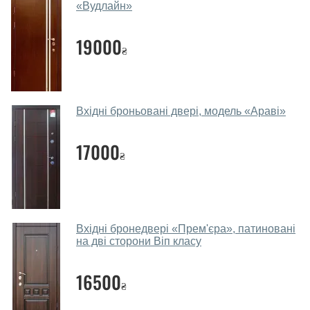
Наші рекомендації залежать від необхідних
«Вудлайн»
параметрів, бюджету та інших факторів. Підбір
вхідних дверей проводиться індивідуально для
19000
₴
кожного відвідувача.
Заміри дверей робите?
Так, робимо. Наші фахівці можуть зробити замір та
Вхідні броньовані двері, модель «Араві»
консультацію на виїзді. Кожен співробітник має із
собою каталоги кольорів та візерунків. Після виміру та
17000
консультації Ви можете оформити заявку, не
₴
відвідуючи наш офіс.
Скільки коштує викликати замірника?
Виклик замірника-консультанта коштує 450 грн.
Вхідні бронедвері «Прем'єра», патиновані
на дві сторони Віп класу
Ви робите установку вхідних дверей?
16500
Так робимо. Монтаж вхідних дверей проводиться
₴
згідно з чергою, у всі дні крім неділі.