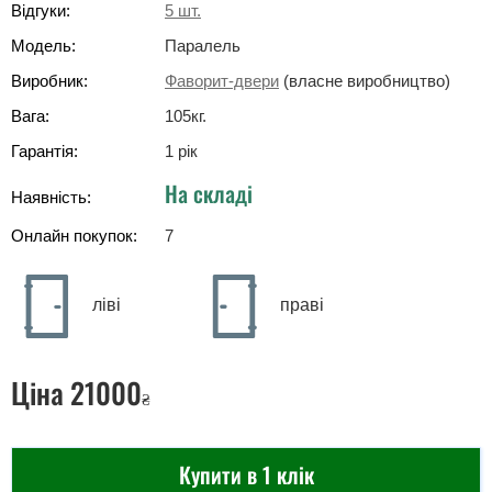
Відгуки:
5
шт.
Модель:
Паралель
Виробник:
Фаворит-двери
(власне виробництво)
Вага:
105
кг
.
Гарантія:
1 рік
На складі
Наявність:
Онлайн покупок:
7
ліві
праві
Ціна
21000
₴
Купити в 1 клік