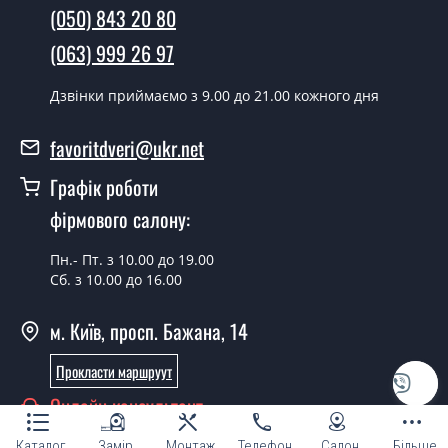
наявності їх на складі, чи наступного дня.
(050) 843 20 80
Чи можна на сьогодні викликати
(063) 999 26 97
замірника?
Дзвінки приймаємо з 9.00 до 21.00 кожного дня
Так можна.
У вас є в наявності готові двері
favoritdveri@ukr.net
вхідні?
Графік роботи
Так, ми маємо великий асортимент готових вхідних
фірмового салону:
дверей.
Пн.- Пт. з 10.00 до 19.00
Яка вартість найдешевших вхідних
Сб. з 10.00 до 16.00
дверей?
м. Київ, просп. Бажана, 14
Від 5200 грн.
Потрібні двері вхідні економ класу,
Прокласти маршруут
що порадите?
Онлайн консультант
Кожна наша порада індивідуальна, у тому числі і з
Каталог
Замір
Монтаж
Телефон
Салон
Більше