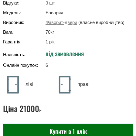
Відгуки:
3
шт.
Модель:
Бавария
Виробник:
Фаворит-двери
(власне виробництво)
Вага:
70
кг
.
Гарантія:
1 рік
під замовлення
Наявність:
Онлайн покупок:
6
ліві
праві
Ціна
21000
₴
Купити в 1 клік