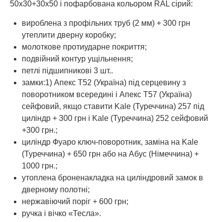
50х30+30х50 і пофарбована кольором RAL сірий:
вироблена з профільних труб (2 мм) + 300 грн
утеплити дверну коробку;
молоткове протиударне покриття;
подвійний контур ущільнення;
петлі підшипникові 3 шт..
замки:1) Апекс Т52 (Україна) під серцевину з
поворотником всередині і Апекс Т57 (Україна)
сейфовий, якщо ставити Kale (Туреччина) 257 під
циліндр + 300 грн і Kale (Туреччина) 252 сейфовий
+300 грн.;
циліндр Фуаро ключ-поворотник, заміна на Kale
(Туреччина) + 650 грн або на Абус (Німеччина) +
1000 грн.;
утоплена броненакладка на циліндровий замок в
дверному полотні;
нержавіючий поріг + 600 грн;
ручка і вічко «Тесла».