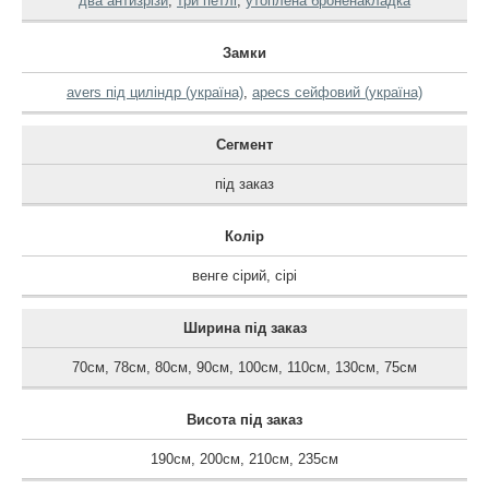
два антизрізи
,
три петлі
,
утоплена броненакладка
Замки
avers під циліндр (україна)
,
apecs сейфовий (україна)
Сегмент
під заказ
Колір
венге сірий
,
сірі
Ширина під заказ
70см
,
78см
,
80см
,
90см
,
100см
,
110см
,
130см
,
75см
Висота під заказ
190см
,
200см
,
210см
,
235см