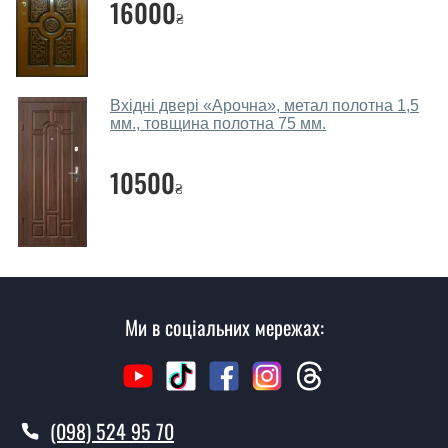
собою каталоги кольорів та візерунків. Після виміру та
16000
₴
консультації Ви можете оформити заявку, не
відвідуючи наш офіс.
Скільки коштує викликати замірника?
Вхідні двері «Арочна», метал полотна 1,5
мм., товщина полотна 75 мм.
Виклик замірника-консультанта коштує 450 грн.
Ви робите установку вхідних дверей?
10500
₴
Так робимо. Монтаж вхідних дверей проводиться
згідно з чергою, у всі дні крім неділі.
Скільки коштує установка дверей
Баварія?
Ми в соціальних мережах:
Вартість встановлення дверей Баварія - від 1600 грн.
Як швидко можете встановити двері
Баварія?
(098) 524 95 70
У той самий день протягом кількох годин, за умови