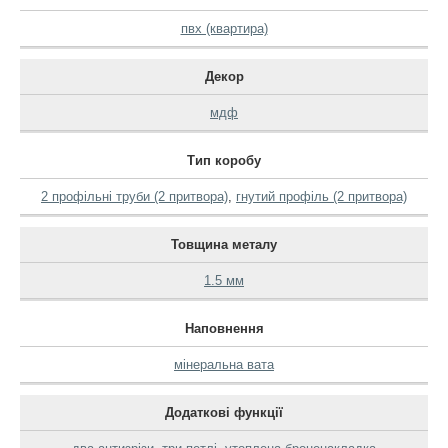
пвх (квартира)
Декор
мдф
Тип коробу
2 профільні труби (2 притвора)
,
гнутий профіль (2 притвора)
Товщина металу
1.5 мм
Наповнення
мінеральна вата
Додаткові функції