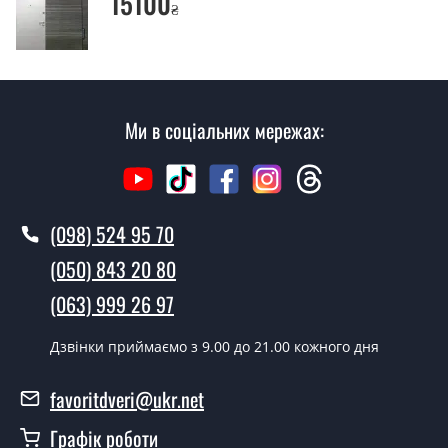
15100
Так робимо. Монтаж вхідних дверей проводиться
₴
згідно з чергою, у всі дні крім неділі.
Скільки коштує установка дверей
Герда мармур?
Ми в соціальних мережах:
Вартість встановлення дверей Герда мармур - від
1600 грн.
Як швидко можете встановити двері
Герда мармур?
(098) 524 95 70
У той самий день протягом кількох годин, за умови
(050) 843 20 80
наявності їх на складі, чи наступного дня.
(063) 999 26 97
Чи можна на сьогодні викликати
замірника?
Дзвінки приймаємо з 9.00 до 21.00 кожного дня
Так можна.
favoritdveri@ukr.net
У вас є в наявності готові двері
Графік роботи
вхідні?