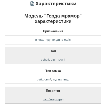
Характеристики
Модель "Герда мрамор"
характеристики
Призначення
в квартиру
,
вхідні в офіс
Тон
світлі
,
сірі
,
темні
Тип замка
сейфовий
,
під циліндр
Покриття
пвх (квартира)