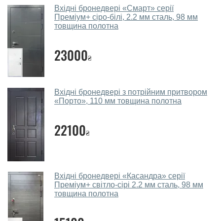
Які двері вхідні порадите?
Вхідні бронедвері «Смарт» серії
Преміум+ сіро-білі, 2.2 мм сталь, 98 мм
товщина полотна
Наші рекомендації залежать від необхідних
параметрів, бюджету та інших факторів. Підбір
23000
вхідних дверей проводиться індивідуально для
₴
кожного відвідувача.
Заміри дверей робите?
Вхідні бронедвері з потрійним притвором
Так, робимо. Наші фахівці можуть зробити замір та
«Порто», 110 мм товщина полотна
консультацію на виїзді. Кожен співробітник має із
собою каталоги кольорів та візерунків. Після виміру та
22100
₴
консультації Ви можете оформити заявку, не
відвідуючи наш офіс.
Скільки коштує викликати замірника?
Вхідні бронедвері «Касандра» серії
Преміум+ світло-сірі 2.2 мм сталь, 98 мм
Виклик замірника-консультанта коштує 450 грн.
товщина полотна
Ви робите установку вхідних дверей?