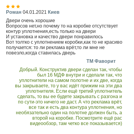
Роман
04.01.2021
Киев
Двери очень хорошие
Вопросов нет,но почему то на коробке отсутствует
контур уплотнения,есть только на двери
И установка и качество двери понравилось
Вот толтко с уплотнением коробки,как то не красиво
получается: то ли реклама врёт,то ли мне не
повезло,когда ставилась дверь
TM Фаворит
Добрый. Конструктив двери сделан так, чтобы
был 16 МДФ внутри и сделали так, что
уплотнители на самом полотне и их две, когда
вы закрываете, то у вас идёт прижим на эти два
уплотнителя. Если ещё третий уплотнитель
сделать, то вы ее будете закрывать с разгона и
по сути-это ничего не даст. А что реклама врёт,
все так и есть два контура уплотнения, но
необязательно один на полотне должен быть, а
второй на коробке. Посмотрите ещё рас
видеообзор, там четко все показывается)