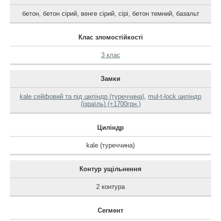
бетон
,
бетон сірий
,
венге сірий
,
сірі
,
бетон темний
,
базальт
Клас зломостійкості
3 клас
Замки
kale сейфовий та під циліндр (туреччина)
,
mul-t-lock циліндр
(ізраїль) (+1700грн.)
Циліндр
kale (туреччина)
Контур ущільнення
2 контура
Сегмент