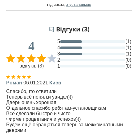
під заказ
,
з установкою
Відгуки (3)
5
(1)
4
4
(1)
3
(1)
2
(0)
відгуків (3)
1
(0)
Роман
06.01.2021
Киев
Спасибо,что ответили
Теперь всё понял,и увидел)))
Дверь очень хорошая
Отдельное спасибо ребятам-установщикам
Всё сделали быстро и чисто
Фирме процветания и успехов)))
Будем ещё обращаться,теперь за межкомнатными
дверями