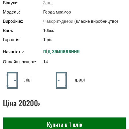
Відгуки:
3
шт.
Модель:
Герда мрамор
Виробник:
Фаворит-двери
(власне виробництво)
Вага:
105
кг
.
Гарантія:
1 рік
під замовлення
Наявність:
Онлайн покупок:
14
ліві
праві
Ціна
20200
₴
Купити в 1 клік