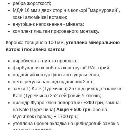
ребра жорсткості;
МДФ 16 мм з двох сторін в кольорі "мармуровий",
зовні алюмінієві вставки;
внутрішнє наповнення - мінвата;
комплект лиштви прихованого монтажу.
Коробка товщиною 100 мм,
утеплена мінеральною
ватою і посилена кантом
:
вироблена з гнутого профілю;
фарбування короба та конструкції RAL сірий;
подвійний контур фінського ущільнення;
петлі регульовані під підшипник 3 шт.;
замки:1) Kale (Туреччина) 257 під циліндр 5 ключів і
Kale (Туреччина) 252 сейфовий 5 ключів;
циліндр Фуаро ключ-поворотник
+200 грн
, заміна
на Kale (Туреччина)
Акція + 500 грн.
або на
Мультілок (Ізраїль) + 1700 грн.;
утоплена броненакладка на циліндровий замок в