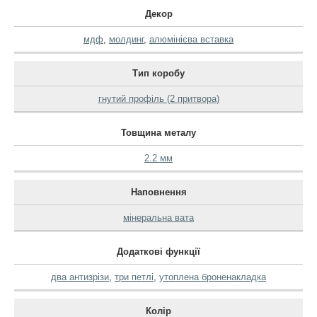
Декор
мдф
,
молдинг
,
алюмінієва вставка
Тип коробу
гнутий профіль (2 притвора)
Товщина металу
2.2 мм
Наповнення
мінеральна вата
Додаткові функції
два антизрізи
,
три петлі
,
утоплена броненакладка
Колір