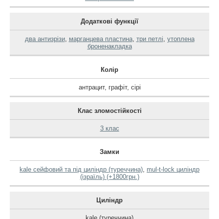
Додаткові функції
два антизрізи
,
марганцева пластина
,
три петлі
,
утоплена
броненакладка
Колір
антрацит
,
графіт
,
сірі
Клас зломостійкості
3 клас
Замки
kale сейфовий та під циліндр (туреччина)
,
mul-t-lock циліндр
(ізраїль) (+1800грн.)
Циліндр
kale (туреччина)