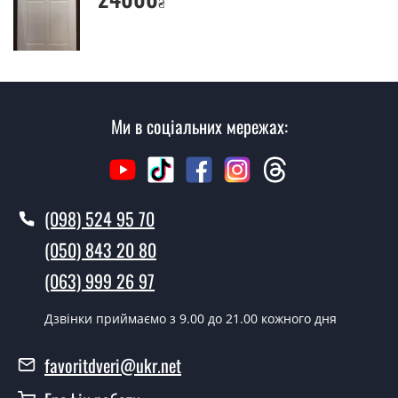
₴
Так робимо. Монтаж вхідних дверей проводиться
згідно з чергою, у всі дні крім неділі.
Скільки коштує установка дверей
Марсель?
Ми в соціальних мережах:
Вартість встановлення дверей Марсель - від 1600 грн.
Як швидко можете встановити двері
Марсель?
(098) 524 95 70
У той самий день протягом кількох годин, за умови
наявності їх на складі, чи наступного дня.
(050) 843 20 80
Чи можна на сьогодні викликати
(063) 999 26 97
замірника?
Дзвінки приймаємо з 9.00 до 21.00 кожного дня
Так можна.
У вас є в наявності готові двері
favoritdveri@ukr.net
вхідні?