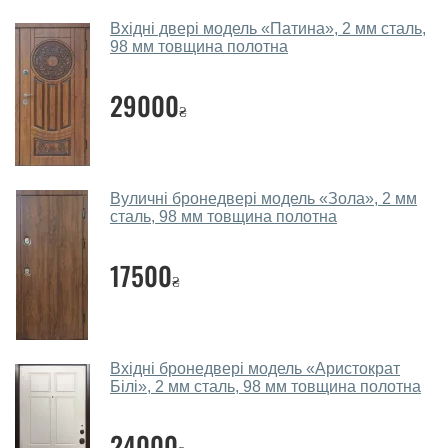
Які двері вхідні порадите?
Вхідні двері модель «Патина», 2 мм сталь,
98 мм товщина полотна
Наші рекомендації залежать від необхідних
параметрів, бюджету та інших факторів. Підбір
29000
₴
вхідних дверей проводиться індивідуально для
кожного відвідувача.
Заміри дверей робите?
Вуличні бронедвері модель «Зола», 2 мм
Так, робимо. Наші фахівці можуть зробити замір та
сталь, 98 мм товщина полотна
консультацію на виїзді. Кожен співробітник має із
собою каталоги кольорів та візерунків. Після виміру та
17500
₴
консультації Ви можете оформити заявку, не
відвідуючи наш офіс.
Скільки коштує викликати замірника?
Вхідні бронедвері модель «Аристократ
Білі», 2 мм сталь, 98 мм товщина полотна
Виклик замірника-консультанта коштує 450 грн.
Ви робите установку вхідних дверей?
24000