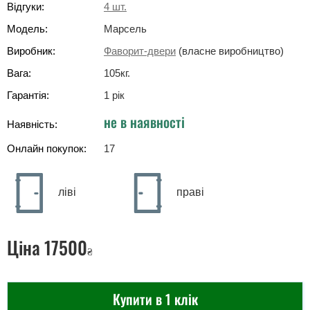
Відгуки:
4
шт.
Модель:
Марсель
Виробник:
Фаворит-двери
(власне виробництво)
Вага:
105
кг
.
Гарантія:
1 рік
не в наявності
Наявність:
Онлайн покупок:
17
ліві
праві
Ціна
17500
₴
Купити в 1 клік