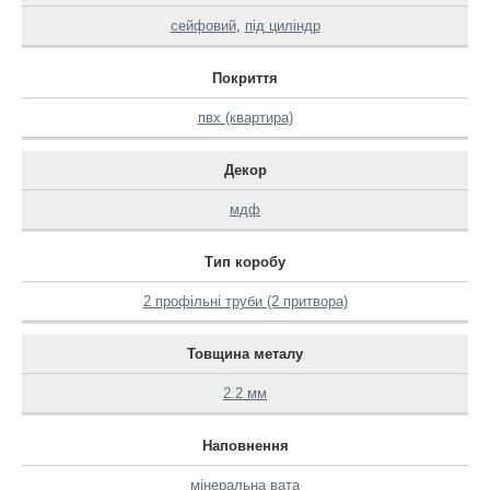
сейфовий
,
під циліндр
Покриття
пвх (квартира)
Декор
мдф
Тип коробу
2 профільні труби (2 притвора)
Товщина металу
2.2 мм
Наповнення
мінеральна вата