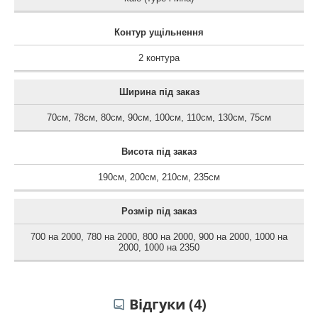
Контур ущільнення
2 контура
Ширина під заказ
70см
,
78см
,
80см
,
90см
,
100см
,
110см
,
130см
,
75см
Висота під заказ
190см
,
200см
,
210см
,
235см
Розмір під заказ
700 на 2000
,
780 на 2000
,
800 на 2000
,
900 на 2000
,
1000 на
2000
,
1000 на 2350
Відгуки (4)