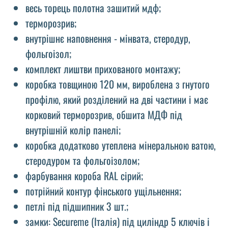
весь торець полотна зашитий мдф;
терморозрив;
внутрішнє наповнення - мінвата, стеродур,
фольгоізол;
комплект лиштви прихованого монтажу;
коробка товщиною 120 мм, вироблена з гнутого
профілю, який розділений на дві частини і має
корковий терморозрив, обшита МДФ під
внутрішній колір панелі;
коробка додатково утеплена мінеральною ватою,
стеродуром та фольгоізолом;
фарбування короба RAL сірий;
потрійний контур фінського ущільнення;
петлі під підшипник 3 шт.;
замки: Secureme (Італія) під циліндр 5 ключів і