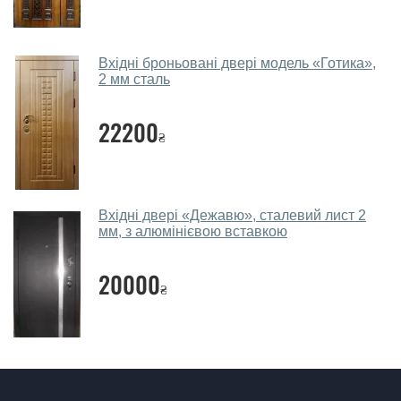
Так, робимо. Наші фахівці можуть зробити замір та
консультацію на виїзді. Кожен співробітник має із
Вхідні броньовані двері модель «Готика»,
собою каталоги кольорів та візерунків. Після виміру та
2 мм сталь
консультації Ви можете оформити заявку, не
відвідуючи наш офіс.
22200
₴
Скільки коштує викликати замірника?
Виклик замірника-консультанта коштує 450 грн.
Ви робите установку вхідних дверей?
Вхідні двері «Дежавю», сталевий лист 2
мм, з алюмінієвою вставкою
Так робимо. Монтаж вхідних дверей проводиться
згідно з чергою, у всі дні крім неділі.
20000
₴
Скільки коштує установка дверей
Гордон фанера?
Вартість встановлення дверей Гордон фанера - від
1600 грн.