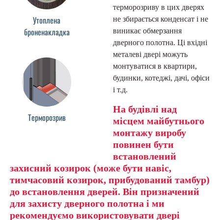
терморозриву в цих дверях
Утоплена
не збирається конденсат і не
броненакладка
виникає обмерзання
дверного полотна. Ці вхідні
металеві двері можуть
монтуватися в квартири,
будинки, котеджі, дачі, офіси
і т.д.
На будівлі над
Терморозрив
місцем майбутнього
монтажу виробу
повинен бути
встановлений
захисний козирок (може бути навіс,
тимчасовий козирок, прибудований тамбур)
до встановлення дверей. Він призначений
для захисту дверного полотна і ми
рекомендуємо використовувати двері