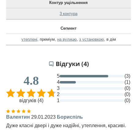
Контур ущільнення
3 контура
Сегмент
утеплені
,
преміум
,
на вулицю
,
з установкою
,
в дім
Відгуки (4)
5
(3)
4.8
4
(1)
3
(0)
2
(0)
відгуків (4)
1
(0)
Валентин
29.01.2023
Бориспіль
Дуже класні двері і дуже надійні, утеплення, красиві.