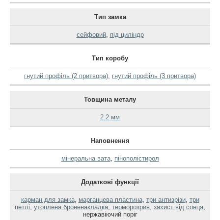
Тип замка
сейфовий
,
під циліндр
Тип коробу
гнутий профіль (2 притвора)
,
гнутий профіль (3 притвора)
Товщина металу
2.2 мм
Наповнення
мінеральна вата
,
пінополістирол
Додаткові функції
карман для замка
,
марганцева пластина
,
три антизрізи
,
три
петлі
,
утоплена броненакладка
,
терморозрив
,
захист від сонця
,
нержавіючий поріг