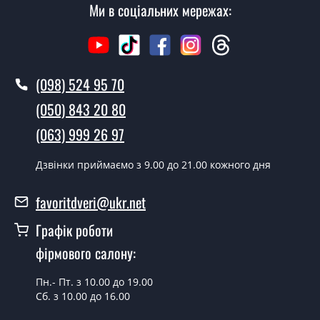
Ми в соціальних мережах:
Як швидко можете встановити двері
Гордон фанера?
У той самий день протягом кількох годин, за умови
наявності їх на складі, чи наступного дня.
(098) 524 95 70
Чи можна на сьогодні викликати
(050) 843 20 80
замірника?
(063) 999 26 97
Так можна.
Дзвінки приймаємо з 9.00 до 21.00 кожного дня
У вас є в наявності готові двері
вхідні?
favoritdveri@ukr.net
Так, ми маємо великий асортимент готових вхідних
Графік роботи
дверей.
фірмового салону:
Яка вартість найдешевших вхідних
дверей?
Пн.- Пт. з 10.00 до 19.00
Сб. з 10.00 до 16.00
Від 5200 грн.