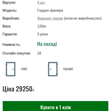
Відгуки:
4
шт.
Модель:
Гордон фанера
Виробник:
Фаворит-двери
(власне виробництво)
Вага:
120
кг
.
Гарантія:
3 роки
На складі
Наявність:
Онлайн покупок:
18
ліві
праві
Ціна
29250
₴
Купити в 1 клік