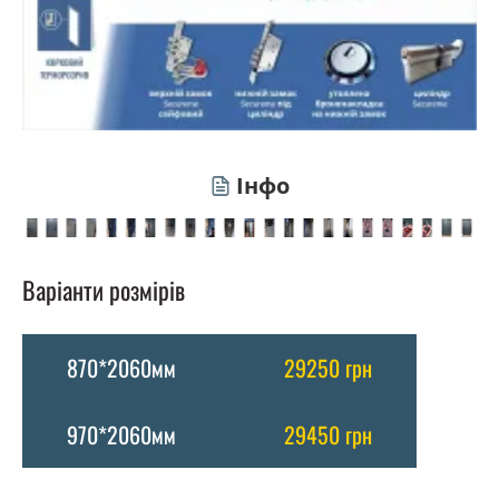
Інфо
Варіанти розмірів
870*2060мм
29250 грн
970*2060мм
29450 грн