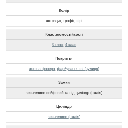
Колір
антрацит
,
графіт
,
сірі
Клас зломостійкості
3 клас
,
4 клас
Покриття
яхтова фанера
,
фарбування ral (вулиця)
Замки
securemme сейфовий та під циліндр (італія)
Циліндр
securemme (італія)