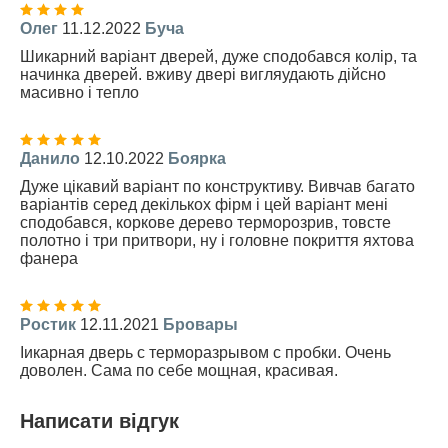
Олег
11.12.2022
Буча
Шикарний варіант дверей, дуже сподобався колір, та
начинка дверей. вживу двері вигляудають дійсно
масивно і тепло
Данило
12.10.2022
Боярка
Дуже цікавий варіант по конструктиву. Вивчав багато
варіантів серед декількох фірм і цей варіант мені
сподобався, коркове дерево терморозрив, товсте
полотно і три притвори, ну і головне покриття яхтова
фанера
Ростик
12.11.2021
Бровары
Iикарная дверь с терморазрывом с пробки. Очень
доволен. Сама по себе мощная, красивая.
Написати відгук