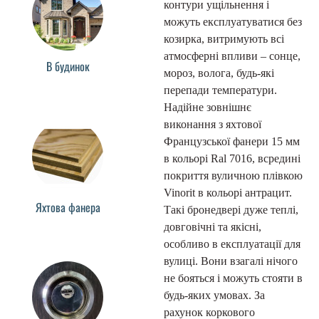
контури ущільнення і
можуть експлуатуватися без
козирка, витримують всі
атмосферні впливи – сонце,
В будинок
мороз, волога, будь-які
перепади температури.
Надійне зовнішнє
виконання з яхтової
Французської фанери 15 мм
в кольорі Ral 7016, всредині
покриття вуличною плівкою
Vinorit в кольорі антрацит.
Яхтова фанера
Такі бронедвері дуже теплі,
довговічні та якісні,
особливо в експлуатації для
вулиці. Вони взагалі нічого
не бояться і можуть стояти в
будь-яких умовах. За
рахунок коркового