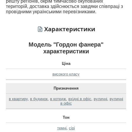
решту регіонів, окрім тимчасово окупованих
територій, доставка здійснюється завдяки співпраці з
провідними українськими перевізниками.
Характеристики
Модель "Гордон фанера"
характеристики
Ціна
високого класу
Призначення
в квартиру
,
в будинок
,
в котедж
,
вхідні в офіс
,
вуличні
,
вуличні
в офіс
Тон
темні
,
сірі