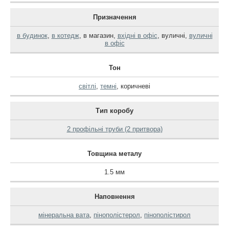
Призначення
в будинок
,
в котедж
,
в магазин
,
вхідні в офіс
,
вуличні
,
вуличні
в офіс
Тон
світлі
,
темні
,
коричневі
Тип коробу
2 профільні труби (2 притвора)
Товщина металу
1.5 мм
Наповнення
мінеральна вата
,
пінополістерол
,
пінополістирол