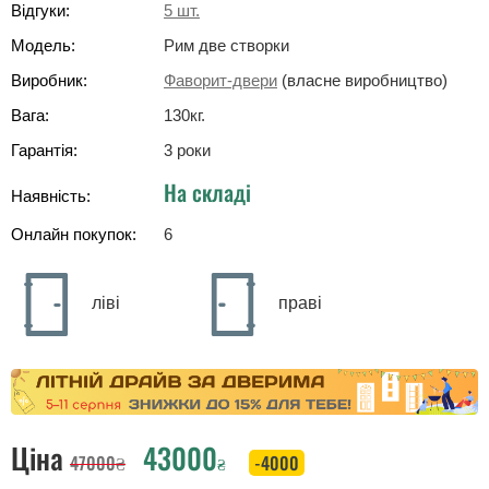
Відгуки:
5
шт.
Модель:
Рим две створки
Виробник:
Фаворит-двери
(власне виробництво)
Вага:
130
кг
.
Гарантія:
3 роки
На складі
Наявність:
Онлайн покупок:
6
ліві
праві
Ціна
43000
47000
₴
-4000
₴