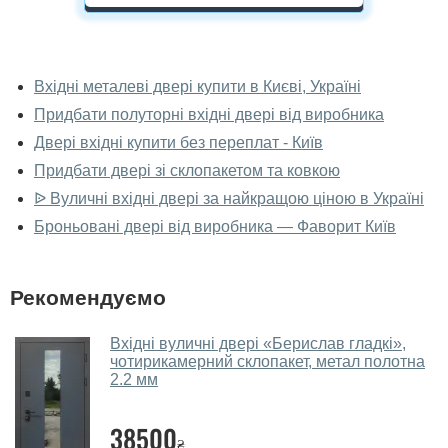
У вас можна подивитися двері вхідні
наживо?
Вхідні металеві двері купити в Києві, Україні
Придбати полуторні вхідні двері від виробника
Так, можна подивитися двері вхідні у нашому
фірмовому салоні-магазині.
Двері вхідні купити без переплат - Київ
Придбати двері зі склопакетом та ковкою
У вас великий магазин?
ᐉ Вуличні вхідні двері за найкращою ціною в Україні
Так, у нас великий вибір міжкімнатних та вхідних
Броньовані двері від виробника — Фаворит Київ
дверей.
Чи допомагаєте ви вибрати двері
Рекомендуємо
вхідні?
Так. Ми консультуємо покупців
по телефону
, через
Вхідні вуличні двері «Берислав гладкі»,
чотирикамерний склопакет, метал полотна
месенджери, онлайн-чат або безпосередньо в нашому
2.2 мм
салоні-магазині.
Які двері вхідні порадите?
38500
₴