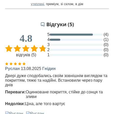
утеплені
,
преміум
,
зі склом
,
в дім
Відгуки (5)
5
(4)
4.8
4
(1)
3
(0)
2
(0)
відгуків (5)
1
(0)
Руслан
13.08.2025
Гнідин
Двері дуже сподобались своїм зовнішнім виглядом та
покриттям, тяжкі та надійні. Встановили через пару
днів
Переваги:
Оцинковане покриття, стійке до сонця та
зливи
Недоліки:
Ціна, але того вартує