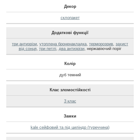
Декор
склопакет
Додаткові функції
три антизрізи
,
утоплена броненакладка
,
терморозрив
,
захист
від сонця
,
три петлі
,
два антизрізи
,
нержавіючий поріг
Колір
дуб темний
Клас зломостійкості
3 клас
Замки
kale сейфовий та під циліндр (туреччина)