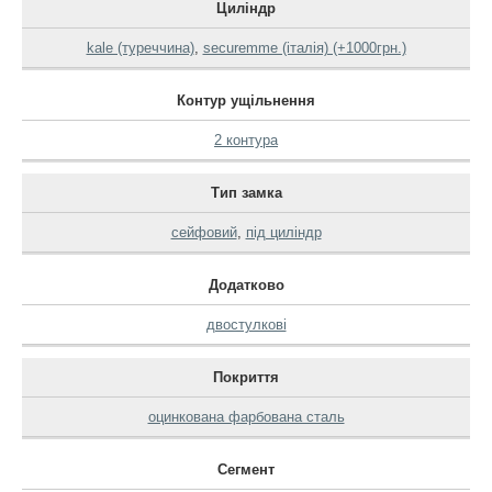
Циліндр
kale (туреччина)
,
securemme (італія) (+1000грн.)
Контур ущільнення
2 контура
Тип замка
сейфовий
,
під циліндр
Додатково
двостулкові
Покриття
оцинкована фарбована сталь
Сегмент