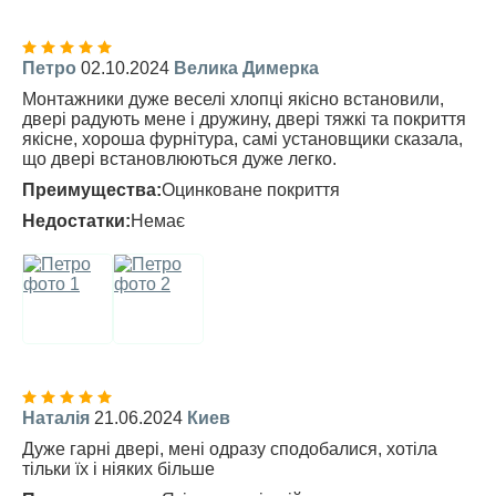
Петро
02.10.2024
Велика Димерка
Монтажники дуже веселі хлопці якісно встановили,
двері радують мене і дружину, двері тяжкі та покриття
якісне, хороша фурнітура, самі установщики сказала,
що двері встановлюються дуже легко.
Преимущества:
Оцинковане покриття
Недостатки:
Немає
Наталія
21.06.2024
Киев
Дуже гарні двері, мені одразу сподобалися, хотіла
тільки їх і ніяких більше