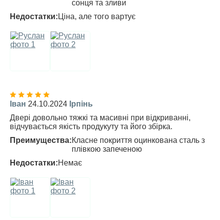
сонця та зливи
Недостатки:
Ціна, але того вартує
Іван
24.10.2024
Ірпінь
Двері довольно тяжкі та масивні при відкриванні,
відчувається якість продукуту та його збірка.
Преимущества:
Класне покриття оцинкована сталь з
плівкою запеченою
Недостатки:
Немає