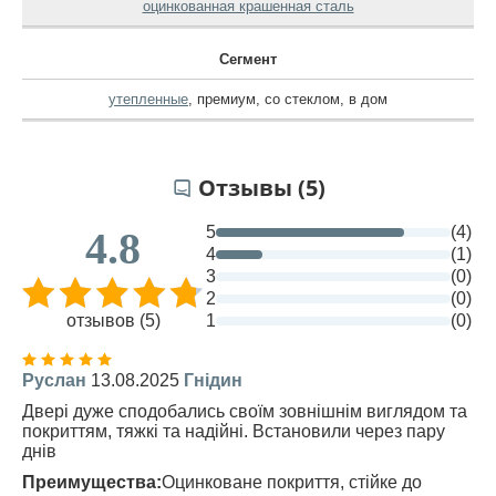
оцинкованная крашенная сталь
Сегмент
утепленные
,
премиум
,
со стеклом
,
в дом
Отзывы (5)
5
(4)
4.8
4
(1)
3
(0)
2
(0)
отзывов (5)
1
(0)
Руслан
13.08.2025
Гнідин
Двері дуже сподобались своїм зовнішнім виглядом та
покриттям, тяжкі та надійні. Встановили через пару
днів
Преимущества:
Оцинковане покриття, стійке до