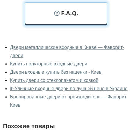
F.A.Q.
У вас можно посмотреть двери
входные вживую?
Двери металлические входные в Киеве — Фаворит-
двери
Да, можно посмотреть двери входные в нашем
фирменном салоне-магазине.
Купить полуторные входные двери
Двери входные купить без наценки - Киев
У вас большой магазин?
Купить двери со стеклопакетом и ковкой
Да, у нас большой выбор межкомнатных и входных
ᐉ Уличные входные двери по лучшей цене в Украине
дверей.
Бронированные двери от производителя — Фаворит
Помогаете ли вы выбрать двери
Киев
входные?
Да. Мы консультируем покупателей
по телефону
,
Похожие товары
через мессенджеры, онлайн чат или непосредственно