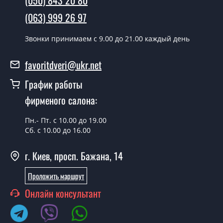
замерщика?
(063) 999 26 97
Да можно.
У вас есть в наличии готовые двери
Звонки принимаем c 9.00 до 21.00 каждый день
входные?
favoritdveri@ukr.net
Да, мы имеем большой ассортимент готовых входных
График работы
дверей.
фирменого салона:
Какая стоимость самых дешевых
входных дверей?
Пн.- Пт. с 10.00 до 19.00
Сб. с 10.00 до 16.00
От 5200 грн.
Нужны двери входные эконом
г. Киев, просп. Бажана, 14
класса, что посоветуете?
Проложить маршрут
Каждый наш совет индивидуальный, в том числе и по
Онлайн консультант
поводу входных дверей эконом класса. Попробуйте
обратиться к нашим менеджерам любым удобным
Вам способом - мы подберем недорогой вариант.