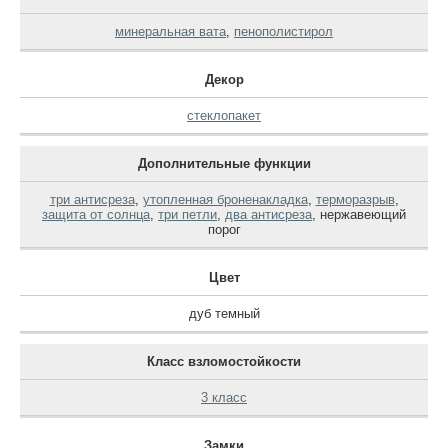
минеральная вата
,
пенополистирол
Декор
стеклопакет
Дополнительные функции
три антисреза
,
утопленная броненакладка
,
терморазрыв
,
защита от солнца
,
три петли
,
два антисреза
,
нержавеющий
порог
Цвет
дуб темный
Класс взломостойкости
3 класс
Замки