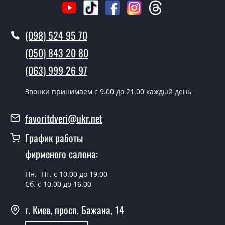
Стоимость установки дверей Цветок - от 1600 грн.
Как быстро можете установить двери
(098) 524 95 70
Цветок?
(050) 843 20 80
В тот же день в течении нескольких часов, при
(063) 999 26 97
условии наличия их на складе, либо на следующий
день.
Звонки принимаем c 9.00 до 21.00 каждый день
Можно на сегодня вызвать
замерщика?
favoritdveri@ukr.net
Да можно.
График работы
У вас есть в наличии готовые двери
фирменого салона:
входные?
Пн.- Пт. с 10.00 до 19.00
Да, мы имеем большой ассортимент готовых входных
Сб. с 10.00 до 16.00
дверей.
г. Киев, просп. Бажана, 14
Какая стоимость самых дешевых
входных дверей?