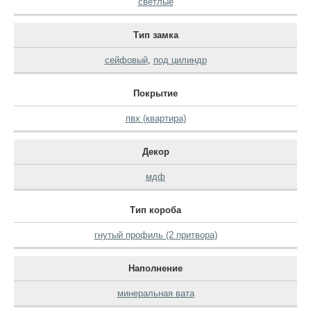
светлые
Тип замка
сейфовый
,
под цилиндр
Покрытие
пвх (квартира)
Декор
мдф
Тип короба
гнутый профиль (2 притвора)
Наполнение
минеральная вата