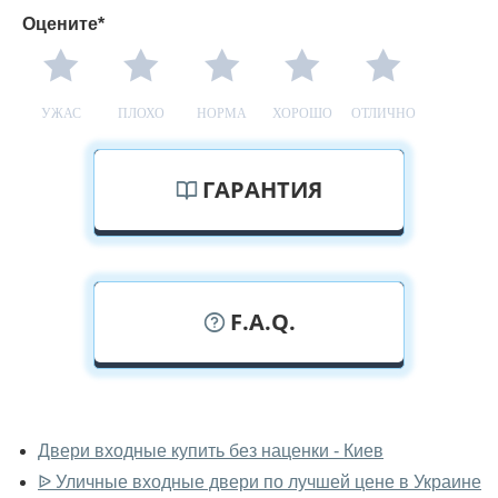
Оцените*
УЖАС
ПЛОХО
НОРМА
ХОРОШО
ОТЛИЧНО
ГАРАНТИЯ
F.A.Q.
У вас можно посмотреть двери
входные вживую?
Двери входные купить без наценки - Киев
ᐉ Уличные входные двери по лучшей цене в Украине
Да, можно посмотреть двери входные в нашем