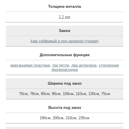
Толщина металла
2.2 мм
Замки
kale сейфовый и под цилиндр (турция)
Дополнительные функции
марганцевая пластина
,
три петли
,
два антисреза
,
утопленная
броненакладка
Ширина под заказ
70см
,
78см
,
80см
,
90см
,
100см
,
110см
,
130см
,
75см
Высота под заказ
190см
,
200см
,
210см
,
235см