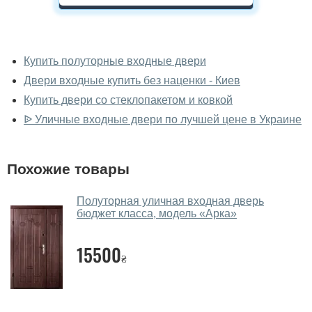
У вас можно посмотреть уличные
двери вживую?
Купить полуторные входные двери
Двери входные купить без наценки - Киев
Да, можно посмотреть уличные двери в нашем
фирменном салоне-магазине.
Купить двери со стеклопакетом и ковкой
ᐉ Уличные входные двери по лучшей цене в Украине
У вас большой магазин?
Да, у нас большой выбор межкомнатных и входных
Похожие товары
дверей.
Помогаете ли вы выбрать уличные
Полуторная уличная входная дверь
двери?
бюджет класса, модель «Арка»
Да. Мы консультируем покупателей
по телефону
,
15500
через мессенджеры, онлайн чат или непосредственно
₴
в нашем салоне-магазине.
Какие уличные двери посоветуете?