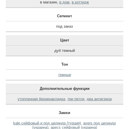
в магазин
,
в дом
,
в коттедж
Сегмент
под заказ
Цвет
дуб темный
Тон
темные
Дополнительные функции
утопленная броненакладка
,
три петли
,
два антисреза
Замки
kale сейфовый и под цилиндр (турция)
,
avers под цилиндр
(украина)
,
apecs сейфовый (украина)