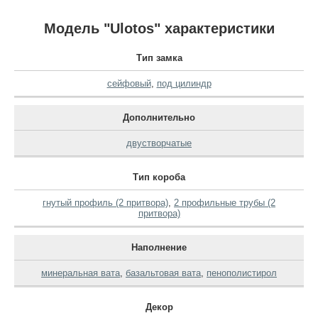
Модель "Ulotos" характеристики
Тип замка
сейфовый
,
под цилиндр
Дополнительно
двустворчатые
Тип короба
гнутый профиль (2 притвора)
,
2 профильные трубы (2
притвора)
Наполнение
минеральная вата
,
базальтовая вата
,
пенополистирол
Декор