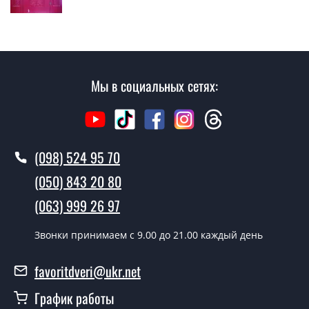
производится согласно очереди, во все дни кроме
воскресенья.
Сколько стоит установка дверей
Ulotos?
Мы в социальных сетях:
Стоимость установки дверей Ulotos - от 1600 грн.
Как быстро можете установить двери
Ulotos?
(098) 524 95 70
В тот же день в течении нескольких часов, при
(050) 843 20 80
условии наличия их на складе, либо на следующий
день.
(063) 999 26 97
Можно на сегодня вызвать
Звонки принимаем c 9.00 до 21.00 каждый день
замерщика?
favoritdveri@ukr.net
Да можно.
График работы
У вас есть в наличии готовые