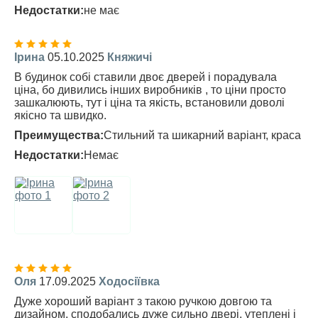
Недостатки:
не має
Ірина
05.10.2025
Княжичі
В будинок собі ставили двоє дверей і порадувала
ціна, бо дивились інших виробників , то ціни просто
зашкалюють, тут і ціна та якість, встановили доволі
якісно та швидко.
Преимущества:
Стильний та шикарний варіант, краса
Недостатки:
Немає
Оля
17.09.2025
Ходосіївка
Дуже хороший варіант з такою ручкою довгою та
дизайном, сподобались дуже сильно двері, утеплені і