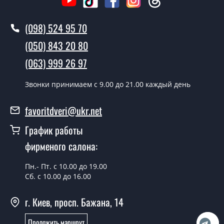
условии наличия их на складе, либо на следующий
день.
(098) 524 95 70
Можно на сегодня вызвать
(050) 843 20 80
замерщика?
(063) 999 26 97
Да можно.
Звонки принимаем c 9.00 до 21.00 каждый день
У вас есть в наличии готовые двери с
ковкой?
favoritdveri@ukr.net
Да, мы имеем большой ассортимент готовых дверей
График работы
со стеклопакетом и ковкой.
фирменого салона:
Какая стоимость самых дешевых
дверей со стеклопакетом и ковкой?
Пн.- Пт. с 10.00 до 19.00
Сб. с 10.00 до 16.00
От 5200 грн.
Нужны двери с ковкой эконом класса,
г. Киев, просп. Бажана, 14
что посоветуете?
Проложить маршрут