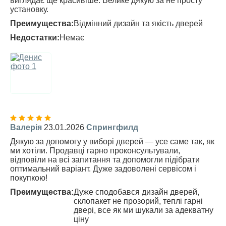
виглядає ще красивіше. Велике дякую за не просту
установку.
Преимущества:
Відмінний дизайн та якість дверей
Недостатки:
Немає
Валерія
23.01.2026
Спрингфилд
Дякую за допомогу у виборі дверей — усе саме так, як
ми хотіли. Продавці гарно проконсультували,
відповіли на всі запитання та допомогли підібрати
оптимальний варіант. Дуже задоволені сервісом і
покупкою!
Преимущества:
Дуже сподобався дизайн дверей,
склопакет не прозорий, теплі гарні
двері, все як ми шукали за адекватну
ціну