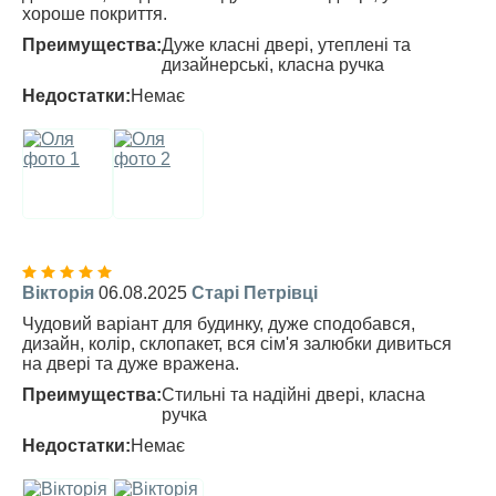
хороше покриття.
Преимущества:
Дуже класні двері, утеплені та
дизайнерські, класна ручка
Недостатки:
Немає
Вікторія
06.08.2025
Старі Петрівці
Чудовий варіант для будинку, дуже сподобався,
дизайн, колір, склопакет, вся сім'я залюбки дивиться
на двері та дуже вражена.
Преимущества:
Стильні та надійні двері, класна
ручка
Недостатки:
Немає