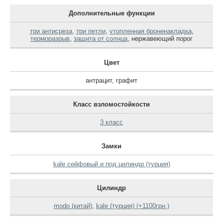
Дополнительные функции
три антисреза
,
три петли
,
утопленная броненакладка
,
терморазрыв
,
защита от солнца
,
нержавеющий порог
Цвет
антрацит
,
графит
Класс взломостойкости
3 класс
Замки
kale сейфовый и под цилиндр (турция)
Цилиндр
modo (китай)
,
kale (турция) (+1100грн.)