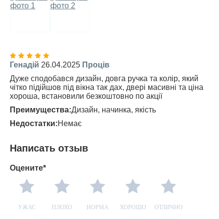
Генадій
26.04.2025
Проців
Дуже сподобався дизайн, довга ручка та колір, який
чітко підійшов під вікна так дах, двері масивні та ціна
хороша, встановили безкоштовно по акції
Преимущества:
Дизайн, начинка, якість
Недостатки:
Немає
Написать отзыв
Оцените*
УЖАС
ПЛОХО
НОРМА
ХОРОШО
ОТЛИЧНО