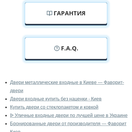
ГАРАНТИЯ
F.A.Q.
У вас можно посмотреть двери с
ковкой вживую?
Двери металлические входные в Киеве — Фаворит-
двери
Да, можно посмотреть двери с ковкой в нашем
фирменном салоне-магазине.
Двери входные купить без наценки - Киев
Купить двери со стеклопакетом и ковкой
У вас большой магазин?
ᐉ Уличные входные двери по лучшей цене в Украине
Да, у нас большой выбор межкомнатных и входных
Бронированные двери от производителя — Фаворит
дверей.
Киев