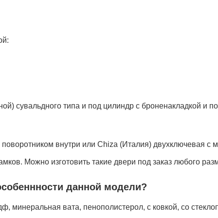
ой:
ной) сувальдного типа и под цилиндр с броненакладкой и п
с поворотником внутри или Chiza (Италия) двухключевая с 
мков. Можно изготовить такие двери под заказ любого раз
особеннности данной модели?
дф, минеральная вата, пенополистерол, с ковкой, со стекло