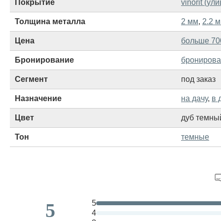
Покрытие
vinorit (ули
Толщина металла
2 мм
,
2.2 
Цена
больше 70
Бронирование
брониров
Сегмент
под заказ
Назначение
на дачу
,
в 
Цвет
дуб темны
Тон
темные
5
5
4