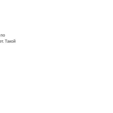
 по
т. Такой