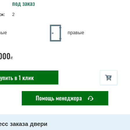
под заказ
ок:
2
вые
правые
000
₴
упить в 1 клик
Помощь менеджера
сс заказа двери