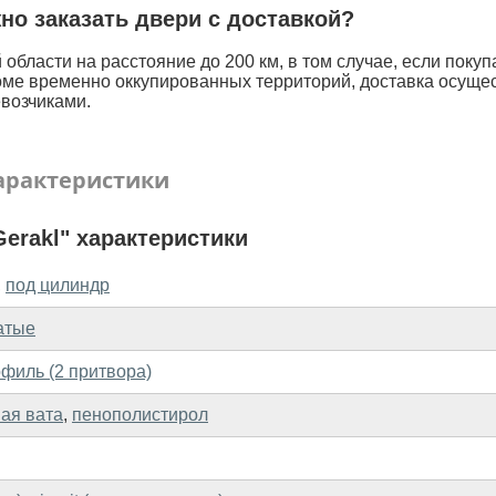
жно заказать двери с доставкой?
области на расстояние до 200 км, в том случае, если покуп
оме временно оккупированных территорий, доставка осуще
возчиками.
арактеристики
erakl" характеристики
,
под цилиндр
атые
филь (2 притвора)
ая вата
,
пенополистирол