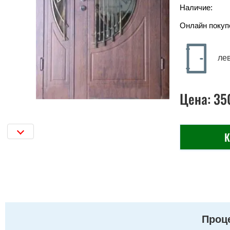
Наличие:
Онлайн покуп
ле
Цена:
35
К
Проце