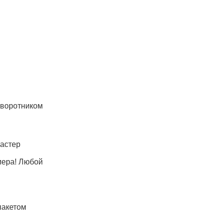
оворотником
мастер
мера! Любой
пакетом