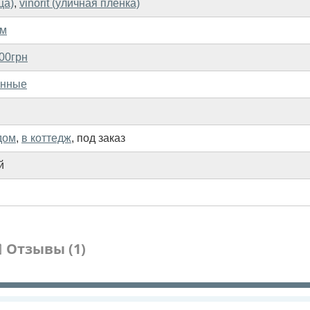
ца)
,
vinorit (уличная пленка)
мм
00грн
анные
дом
,
в коттедж
,
под заказ
й
Отзывы (1)