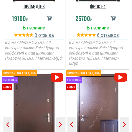
ОРЛАНДО-К
ФРОСТ-4
19100
25700
₴
₴
3
6
В дом / Метал 2.2 мм. / 3
В дом / Метал 2.2 мм. / 4
контура / замки Kale (Турция)
контура / замки Kale (Турция)
сейфовый и под цилиндр/
сейфовый и под цилиндр/
Полотно 96 мм. / Металл/МДФ
Полотно 105 мм. / Металл-
МДФ
Коля
Не переплачуєш
посереднику і купуєш
двері напряму у
виробника, тому якщо
цінуєте свої кошти і вам
потрібні двері, то вам
сюди. ...