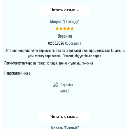
Читать отзывы
Кирило
Модель "Орландо"
Двері були в наявності,
встановили на
Вероніка
слідуючий день, двері
брав в будинок і заміна
02.08.2026
С. Осещина
була після орків. Дуже
Питання поирібно було вирішувати, так як старі вдері були промемерзали. Ці двері з
дякую за оперативність.
...
усім взимку справились. Пишемо відгук тільки зараз
Преимущества:
Хороша теплоізоляція, три контури ущільнення
Недостатки:
Немає
Женя
Читать отзывы
Встановили двері і
задоволений, замовляли
з сусідами в тамбур,
Модель "Титул-К"