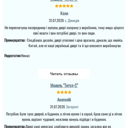
двері стали чітко, біли
деякі складнощі, але їх
оьішли та вирішили
Коля
питання. ...
31.07.2026
с. Демидів
Не переплачуєш посереднику і купуєш двері напряму у виробника, тому якщо цінуєте
читати всі відгуки
свої кошти і вам потрібні двері, то вам сюди.
ТМ Фаворит
Преимущества:
Сподбався дизайн, двері утеплені і ціна вразила, думали, що якийсь
Китай, але ні наші українські двері та й ще власного виробництва
Советуем эту дверь. так
Недостатки:
Немає
как эта дверь
полноценно
противопожарная,
выдерживает час
огнеупорности.
Читать отзывы
Качественная отделка и
окрас....
Модель "Титул-C"
Анатолій
31.07.2026
Загоричі
Потрібно було троє дверей, в будинок, в літню кухню і в сарай, брав саме ці в літню
кухню, варіант чудовий, можливо комусь підійде і в будинок.
Преимущества:
Двері самі непогані, слабувати верхній замок, загалом все ок