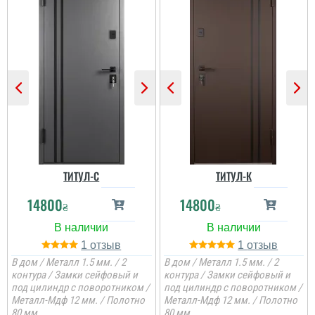
ТИТУЛ-C
ТИТУЛ-К
14800
14800
₴
₴
1
1
В дом / Металл 1.5 мм. / 2
В дом / Металл 1.5 мм. / 2
контура / Замки сейфовый и
контура / Замки сейфовый и
под цилиндр с поворотником /
под цилиндр с поворотником /
Металл-Мдф 12 мм. / Полотно
Металл-Мдф 12 мм. / Полотно
80 мм.
80 мм.