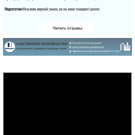
Недостатки:
Можливо верхній замок, як на мене тонкуваті ригелі
Читать отзывы
Жека
У нас по району недавно
прошла серия
квартирных краж. В
моем подъезде (14-
этажный дом)
выставили 2. Все время
у меня стояла
деревянная дверь.
После этого я принял
решение поменять ее на
металлическую....