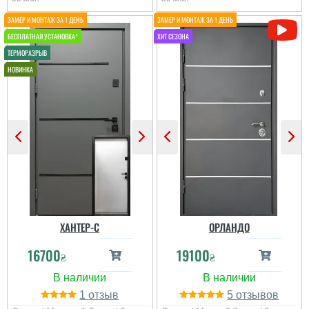
ХАНТЕР-С
ОРЛАНДО
16700
19100
₴
₴
1
5