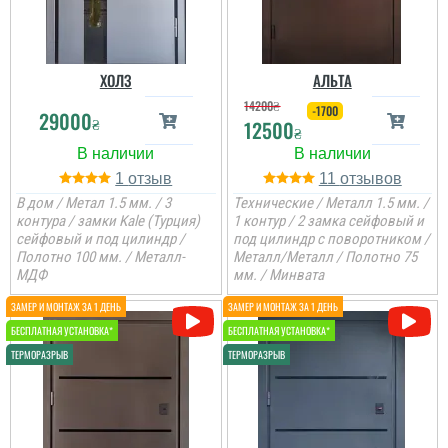
покритий фарбой
порошковою.
ХОЛЗ
АЛЬТА
читати всі відгуки
14200
₴
-1700
29000
₴
12500
₴
1
11
В дом / Метал 1.5 мм. / 3
Технические / Металл 1.5 мм. /
контура / замки Kale (Турция)
1 контур / 2 замка сейфовый и
сейфовый и под цилиндр /
под цилиндр с поворотником /
Полотно 100 мм. / Металл-
Металл/Металл / Полотно 75
МДФ
мм. / Минвата
Георгій