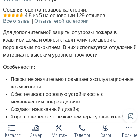
Средняя оценка товаров категории:
4.8 из 5 на основании 129 отзывов
Все отзывы
|
Отзывы етой категории
Для дополнительной защиты от угрозы пожара в
квартиру, дома и офисы ставят уличные двери с
порошковым покрытием. В них используется отделочный
материал с высоким уровнем прочности.
Особенности:
Покрытие значительно повышает эксплуатационные
возможности;
Обеспечивают хорошую устойчивость к
механическим повреждениям;
Создают изысканный дизайн;
Хорошо переносят резкие температурные колебания.
Если стандартные варианты не подходят, можно
Каталог
Замер
Монтаж
Телефон
Салон
Больше
изготовить модели по индивидуальному заказу, с разных