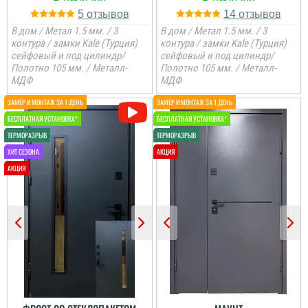
5
14
В дом / Метал 1.5 мм. / 3
В дом / Метал 1.5 мм. / 3
контура / замки Kale (Турция)
контура / замки Kale (Турция)
сейфовый и под цилиндр/
сейфовый и под цилиндр/
Полотно 105 мм. / Металл-
Полотно 105 мм. / Металл-
МДФ
МДФ
Ігор
Іван
Дуже довго шукали
Дуже сподобались двері
двері, щоб влізти по ціні
та установка, ставили в
та якості, дуже
не легкий проєи, все
задоволені дверима,
пройшло добре.
вдячні організації за
якісні послуги....