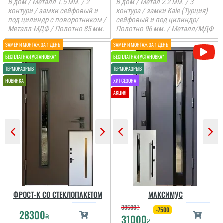
В дом / Металл 1.5 мм. / 2
В дом / Метал 2.2 мм. / 3
контури / замки сейфовый и
контура / замки Kale (Турция)
под цилиндр с поворотником /
сейфовый и под цилиндр/
Металл-МДФ / Полотно 85 мм.
Полотно 96 мм. / Металл/МДФ
ФРОСТ-К СО СТЕКЛОПАКЕТОМ
МАКСИМУС
38500
₴
-7500
28300
₴
31000
₴