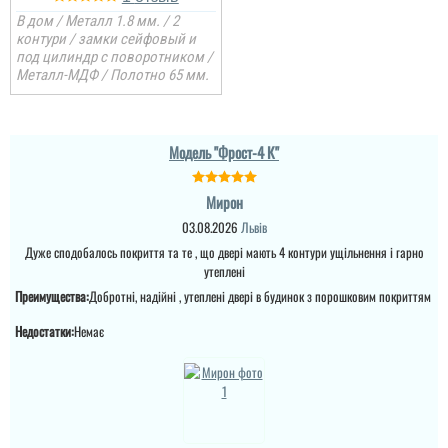
Антонина
Полноценная
В дом / Металл 1.8 мм. / 2
противопожарная
контури / замки сейфовый и
часовая дверь со
под цилиндр с поворотником /
сертификатом!
Металл-МДФ / Полотно 65 мм.
Пользователь не
оставил комментариев
Модель "Фрост-4 К"
Мирон
03.08.2026
Львів
Дуже сподобалось покриття та те , що двері мають 4 контури ущільнення і гарно
утеплені
Преимущества:
Добротні, надійні , утеплені двері в будинок з порошковим покриттям
Недостатки:
Немає