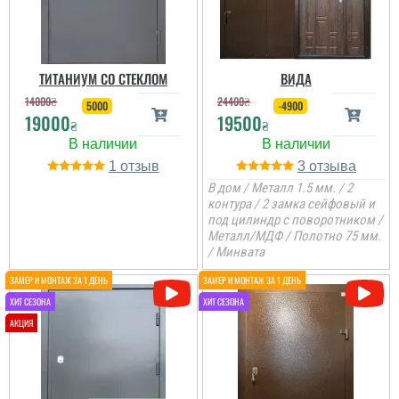
ТИТАНИУМ СО СТЕКЛОМ
ВИДА
14000
₴
24400
₴
5000
-4900
19000
19500
₴
₴
1
3
В дом / Металл 1.5 мм. / 2
контура / 2 замка сейфовый и
под цилиндр с поворотником /
Металл/МДФ / Полотно 75 мм.
/ Минвата