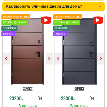
Как выбрать уличные двери для дома?
+
Мирон
Дуже сподобалось
покриття та те , що
двері мають 4 контури
ущільнення і гарно
утеплені
Денис
читати всі відгуки
Ірина
Робив двері на
замовлення по висоту
більшу, виглядає ще
красивіше. Велике
Замовляли троє дверей
дякую за не просту
в будинок. Двоє глухі і
установку.
одне зі склопакетом цієї
моделі.
ФРОСТ
ФРОСТ
читати всі відгуки
23200
23300
₴
₴