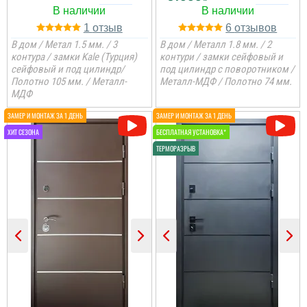
1
6
В дом / Метал 1.5 мм. / 3
В дом / Металл 1.8 мм. / 2
контура / замки Kale (Турция)
контури / замки сейфовый и
сейфовый и под цилиндр/
под цилиндр с поворотником /
Полотно 105 мм. / Металл-
Металл-МДФ / Полотно 74 мм.
МДФ