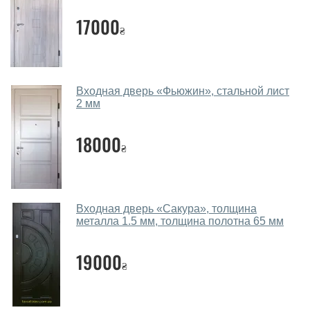
параметров, Вашего бюджета и других факторов.
17000
₴
Подбор металлических дверей ведется
индивидуально для каждого посетителя.
Замеры дверей делаете?
Входная дверь «Фьюжин», стальной лист
Да, делаем. Наши специалисты могут произвести
2 мм
замер и консультацию на выезде. Каждый сотрудник
имеет с собой каталоги цветов и узоров. После
18000
₴
замера и консультации Вы можете оформить заявку
не посещая наш офис.
Сколько стоит вызвать замерщика?
Входная дверь «Сакура», толщина
Вызов замерщика-консультанта стоит 450 грн.
металла 1.5 мм, толщина полотна 65 мм
Вы производите установку
19000
металлических дверей?
₴
Да производим. Монтаж металлических дверей
производится согласно очереди, во все дни кроме