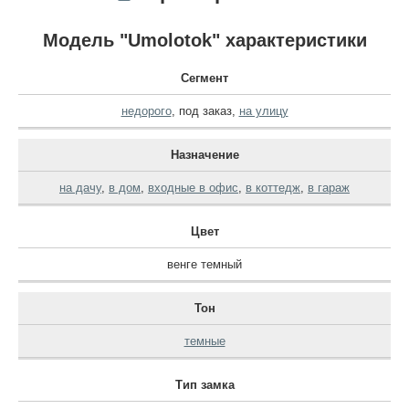
Модель "Umolotok" характеристики
Сегмент
недорого
,
под заказ
,
на улицу
Назначение
на дачу
,
в дом
,
входные в офис
,
в коттедж
,
в гараж
Цвет
венге темный
Тон
темные
Тип замка