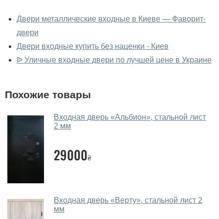
У вас можно посмотреть
металлические двери вживую?
Двери металлические входные в Киеве — Фаворит-
двери
Да, можно посмотреть металлические двери в нашем
фирменном салоне-магазине.
Двери входные купить без наценки - Киев
ᐉ Уличные входные двери по лучшей цене в Украине
У вас большой магазин?
Да, у нас большой выбор межкомнатных и входных
Похожие товары
дверей.
Помогаете ли вы выбрать
Входная дверь «Альбион», стальной лист
металлические двери?
2 мм
Да. Мы консультируем покупателей
по телефону
,
29000
через мессенджеры, онлайн чат или непосредственно
₴
в нашем салоне-магазине.
Какие металлические двери
посоветуете?
Входная дверь «Верту», ​​стальной лист 2
мм
Наши рекомендации зависят от необходимых