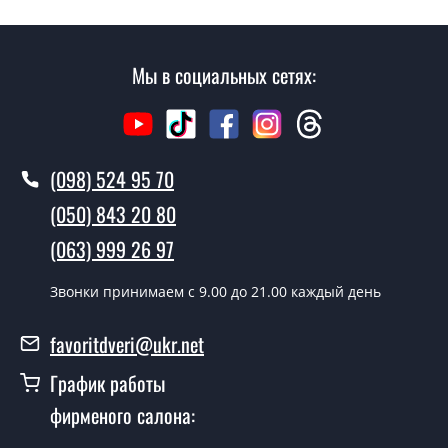
воскресенья.
Сколько стоит установка дверей
Мы в социальных сетях:
Молоток?
Стоимость установки дверей Молоток - от 1600 грн.
Как быстро можете установить двери
(098) 524 95 70
Молоток?
(050) 843 20 80
В тот же день в течении нескольких часов, при
условии наличия их на складе, либо на следующий
(063) 999 26 97
день.
Звонки принимаем c 9.00 до 21.00 каждый день
Можно на сегодня вызвать
замерщика?
favoritdveri@ukr.net
Да можно.
График работы
У вас есть в наличии готовые
фирменого салона:
металлические двери?