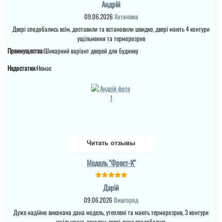
Андрій
09.06.2026
Хотянівка
Встановили двері і
Олег
Двері сподобались всім, доставили та встановили швидко, двері мають 4 контури
задоволений, замовляли
з сусідами в тамбур,
ущільнення та терморозрив
Хотел в свой
двері стали чітко, біли
Преимущества:
Шикарний варіант дверей для будинку
загородный дом
деякі складнощі, але їх
красивую и
оьішли та вирішили
одновременно прочную
питання. ...
Недостатки:
Немає
дверь. Данная модель
идеальный вариант. Я
фанат ковки и поэтому,
читати всі відгуки
присутствие стеклянных
вставок и ковки, для
меня то что нужно....
читати всі відгуки
Читать отзывы
Модель "Фрост-K"
Дарій
09.06.2026
Вишгород
Дуже надійно виконана дана модель, утеплені та мають терморозрив, 3 контури
ущільнення, загалом двері дуже сподобались