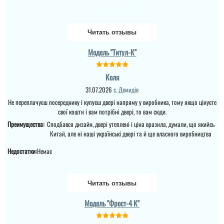
Читать отзывы
Модель "Титул-К"
Борис
Коля
Брав дверки в літню
31.07.2026
с. Демидів
кухню, сподобались,
все ок. Як би було два
Не переплачуєш посереднику і купуєш двері напряму у виробника, тому якщо цінуєте
замки, то були би
свої кошти і вам потрібні двері, то вам сюди.
краще.
Преимущества:
Сподбався дизайн, двері утеплені і ціна вразила, думали, що якийсь
Китай, але ні наші українські двері та й ще власного виробництва
читати всі відгуки
Недостатки:
Немає
Читать отзывы
Модель "Фрост-4 К"
Женя