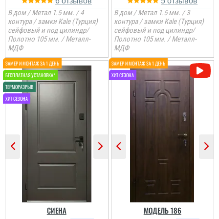
6
5
В дом / Метал 1.5 мм. / 4
В дом / Метал 1.5 мм. / 3
контура / замки Kale (Турция)
контура / замки Kale (Турция)
сейфовый и под цилиндр/
сейфовый и под цилиндр/
Полотно 105 мм. / Металл-
Полотно 105 мм. / Металл-
МДФ
МДФ
Мирон
Дуже сподобалось
покриття та те , що
двері мають 4 контури
ущільнення і гарно
утеплені
читати всі відгуки
СИЕНА
МОДЕЛЬ 186