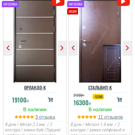
ОРЛАНДО-К
СТАЛЬВИП-К
21500
₴
-5200
19100
₴
16300
₴
3
11
В дом / Метал 2.2 мм. / 3
В дом / Металл 1.8 мм. / 2
контура / замки Kale (Турция)
контури / замки сейфовый и