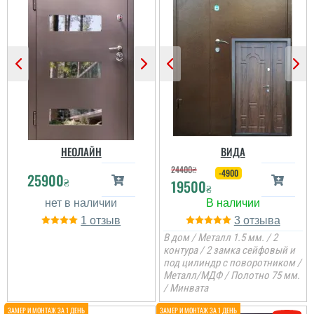
Генадій
Дуже достойний варіант
ч сподобався колір та
дизайн дверей, хороша
комплектація і гарне
утеплення, присутній
корковий терморозрив....
НЕОЛАЙН
ВИДА
24400
₴
-4900
25900
₴
19500
читати всі відгуки
₴
1
3
В дом / Металл 1.5 мм. / 2
Геннадий
контура / 2 замка сейфовый и
под цилиндр с поворотником /
После проклятой русни
Металл/МДФ / Полотно 75 мм.
искал себе двери по
/ Минвата
бюджету и по покрытию
, чтобы стояло на
солнце и более менее