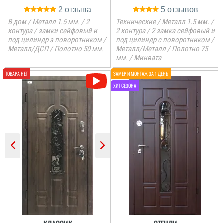
2
5
В дом / Металл 1.5 мм. / 2
Технические / Металл 1.5 мм. /
контура / замки сейфовый и
2 контура / 2 замка сейфовый и
под цилиндр з поворотником /
под цилиндр с поворотником /
ВАЛЕНТИН
Металл/ДСП / Полотно 50 мм.
Металл/Металл / Полотно 75
мм. / Минвата
Пользователь не
оставил комментариев