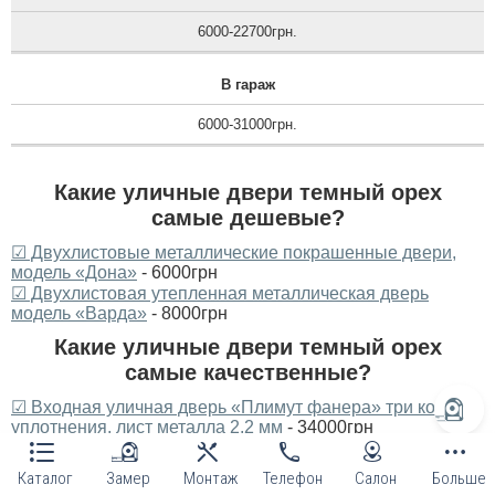
6000-22700грн.
В гараж
6000-31000грн.
Какие уличные двери темный орех
самые дешевые?
☑ Двухлистовые металлические покрашенные двери,
модель «Дона»
- 6000грн
☑ Двухлистовая утепленная металлическая дверь
модель «Варда»
- 8000грн
Какие уличные двери темный орех
самые качественные?
☑ Входная уличная дверь «Плимут фанера» три контура
уплотнения, лист металла 2.2 мм
- 34000грн
☑ Уличная входная дверь «Плимут», 2 мм сталь
-
31000грн
Каталог
Замер
Монтаж
Телефон
Салон
Больше