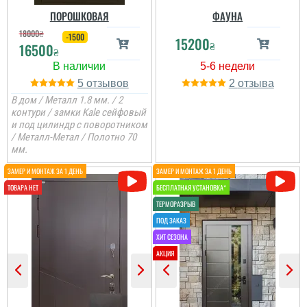
ПОРОШКОВАЯ
ФАУНА
читати всі відгуки
18000
₴
-1500
15200
₴
16500
₴
Іван
5
2
Чудова компанія,
В дом / Металл 1.8 мм. / 2
швидко та якісно
контури / замки Kale сейфовый
працюють. Все виконали
и под цилиндр с поворотником
оперативно, завжди на
/ Металл-Метал / Полотно 70
звязку і пораду аддуть
мм.
як краще і що зробить,
сервіс клас....
читати всі відгуки
Женя
Дуже сподобались