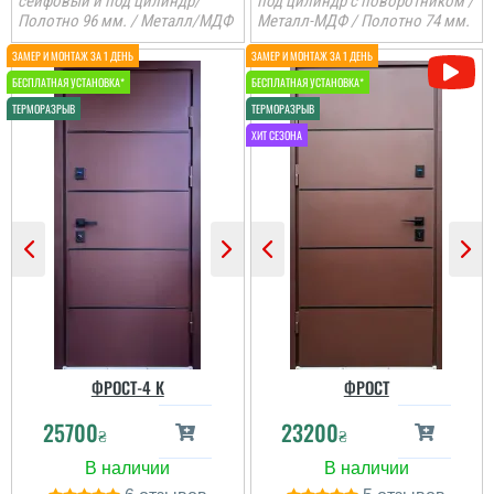
сейфовый и под цилиндр/
под цилиндр с поворотником /
Полотно 96 мм. / Металл/МДФ
Металл-МДФ / Полотно 74 мм.
ФРОСТ-4 К
ФРОСТ
25700
23200
₴
₴