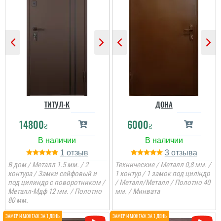
ТИТУЛ-К
ДОНА
14800
6000
₴
₴
1
3
В дом / Металл 1.5 мм. / 2
Технические / Металл 0,8 мм. /
контура / Замки сейфовый и
1 контур / 1 замок под циліндр
под цилиндр с поворотником /
/ Металл/Металл / Полотно 40
Металл-Мдф 12 мм. / Полотно
мм. / Минвата
80 мм.