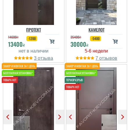
двері, зовнішній вигляд
так олір під наш дах
дуже дивиться Дякуємо
за все
ПРОТЕКТ
КАМЕЛОТ
читати всі відгуки
14600
₴
35400
₴
-1200
-5400
13400
30000
₴
₴
3
7