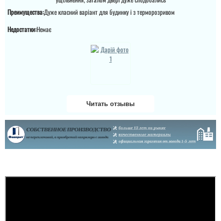
Преимущества:
Дуже класний варіант для будинку і з терморозривом
Недостатки:
Немає
Ирина
Читать отзывы
Хорошая
дверь,великолепные
мастера,хороший
замерщика,дверь стоит
год.
читати всі відгуки