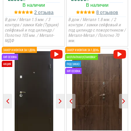
2
8
В дом / Метал 1.5 мм. / 3
В дом / Металл 1.8 мм. / 2
контура / замки Kale (Турция)
контури / замки сейфовый и
сейфовый и под цилиндр /
под цилиндр с поворотником /
Полотно 105 мм. / Металл-
Металл-Метал / Полотно 70
МДФ
мм.
Андрей
Двери норм. Заказ -
установка 5 дней. При
установке ребята
ошиблись, но приехали
и всё исправили. Так что
всё хорошо....