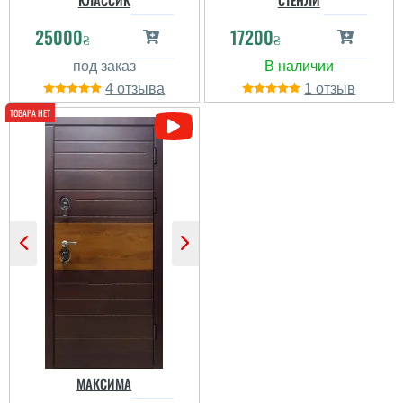
КЛАССИК
СТЕНЛИ
25000
17200
₴
₴
Михайло
4
1
Дуже сподобались
двері, замовляв через
нову пошту, прийшли на
слідуючий день.
Встановив і радуюсь
дверям.
читати всі відгуки
МАКСИМА
Катерина
Дарий