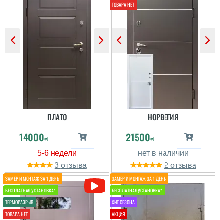
Володимир
Нарешті отримали двері,
ціна гарнаі і якість теж.
Надійний та довговічний
на почут пришло все в
вибір для вхідних
комплекті, замовляли по
дверей у будинок. Не
повній предоплаті, бо
бояться сонця і можуть
так дешевше і без
деякий час постояти без
комісій. Оплату
козирька...
проводили на офійійний
рахунок і отримали чек.
Є...
читати всі відгуки
читати всі відгуки
ПЛАТО
НОРВЕГИЯ
14000
21500
₴
₴
3
2