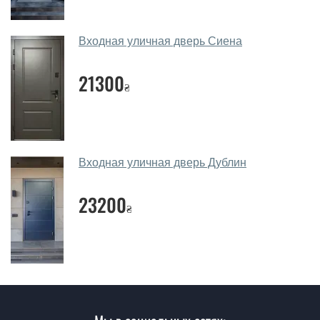
Замеры дверей делаете?
Да, делаем. Наши специалисты могут произвести
Входная уличная дверь Сиена
замер и консультацию на выезде. Каждый сотрудник
имеет с собой каталоги цветов и узоров. После
21300
замера и консультации Вы можете оформить заявку
₴
не посещая наш офис.
Сколько стоит вызвать замерщика?
Вызов замерщика-консультанта стоит 450 грн.
Входная уличная дверь Дублин
Вы производите установку входных
23200
дверей?
₴
Да производим. Монтаж входных дверей
производится согласно очереди, во все дни кроме
воскресенья.
Сколько стоит установка дверей
Ленова?