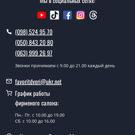
Мы в социальных сетях:
Стоимость установки дверей Ленова - от 1600 грн.
Как быстро можете установить двери
Ленова?
(098) 524 95 70
В тот же день в течении нескольких часов, при
(050) 843 20 80
условии наличия их на складе, либо на следующий
день.
(063) 999 26 97
Можно на сегодня вызвать
Звонки принимаем c 9.00 до 21.00 каждый день
замерщика?
favoritdveri@ukr.net
Да можно.
График работы
У вас есть в наличии готовые двери
входные?
фирменого салона:
Да, мы имеем большой ассортимент готовых входных
Пн.- Пт. с 10.00 до 19.00
дверей.
Сб. с 10.00 до 16.00
Какая стоимость самых дешевых