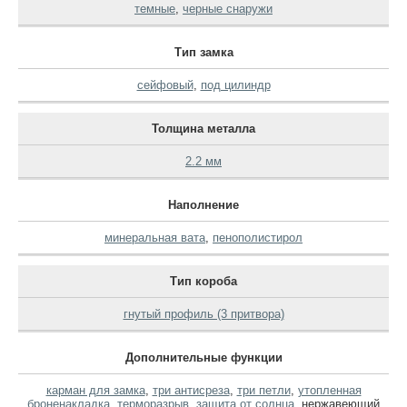
темные
,
черные снаружи
Тип замка
сейфовый
,
под цилиндр
Толщина металла
2.2 мм
Наполнение
минеральная вата
,
пенополистирол
Тип короба
гнутый профиль (3 притвора)
Дополнительные функции
карман для замка
,
три антисреза
,
три петли
,
утопленная
броненакладка
,
терморазрыв
,
защита от солнца
,
нержавеющий