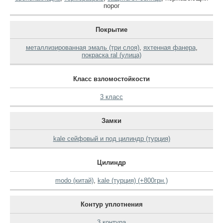
порог
Покрытие
металлизированная эмаль (три слоя)
,
яхтенная фанера
,
покраска ral (улица)
Класс взломостойкости
3 класс
Замки
kale сейфовый и под цилиндр (турция)
Цилиндр
modo (китай)
,
kale (турция) (+800грн.)
Контур уплотнения
3 контура