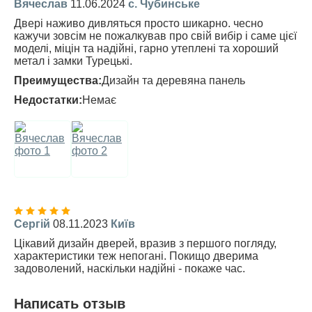
Вячеслав
11.06.2024
с. Чубинське
Двері наживо дивляться просто шикарно. чесно
кажучи зовсім не пожалкував про свій вибір і саме цієї
моделі, міцін та надійні, гарно утеплені та хороший
метал і замки Турецькі.
Преимущества:
Дизайн та деревяна панель
Недостатки:
Немає
Сергій
08.11.2023
Київ
Цікавий дизайн дверей, вразив з першого погляду,
характеристики теж непогані. Покищо дверима
задоволений, наскільки надійні - покаже час.
Написать отзыв