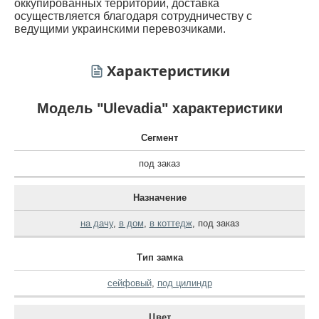
оккупированных территорий, доставка
осуществляется благодаря сотрудничеству с
ведущими украинскими перевозчиками.
Характеристики
Модель "Ulevadia" характеристики
Сегмент
под заказ
Назначение
на дачу
,
в дом
,
в коттедж
,
под заказ
Тип замка
сейфовый
,
под цилиндр
Цвет