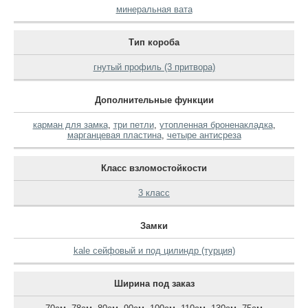
минеральная вата
Тип короба
гнутый профиль (3 притвора)
Дополнительные функции
карман для замка
,
три петли
,
утопленная броненакладка
,
марганцевая пластина
,
четыре антисреза
Класс взломостойкости
3 класс
Замки
kale сейфовый и под цилиндр (турция)
Ширина под заказ