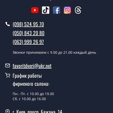
В тот же день в течении нескольких часов, при
условии наличия их на складе, либо на следующий
день.
(098) 524 95 70
Можно на сегодня вызвать
(050) 843 20 80
замерщика?
(063) 999 26 97
Да можно.
Звонки принимаем c 9.00 до 21.00 каждый день
У вас есть в наличии готовые
уличные двери?
favoritdveri@ukr.net
Да, мы имеем большой ассортимент готовых уличных
График работы
дверей.
фирменого салона:
Какая стоимость самых дешевых
уличных дверей?
Пн.- Пт. с 10.00 до 19.00
Сб. с 10.00 до 16.00
От 5200 грн.
Нужны уличные двери эконом
г. Киев, просп. Бажана, 14