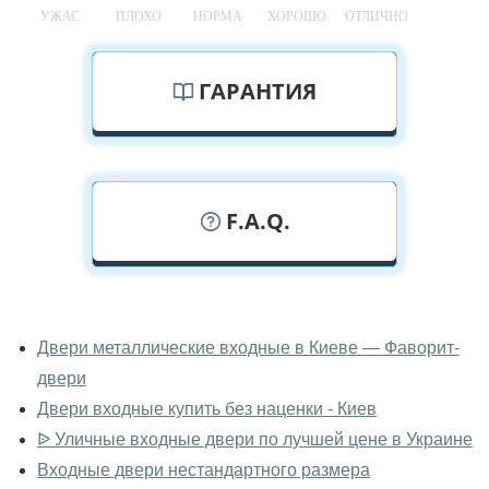
УЖАС
ПЛОХО
НОРМА
ХОРОШО
ОТЛИЧНО
ГАРАНТИЯ
F.A.Q.
У вас можно посмотреть уличные
двери вживую?
Двери металлические входные в Киеве — Фаворит-
двери
Да, можно посмотреть уличные двери в нашем
фирменном салоне-магазине.
Двери входные купить без наценки - Киев
ᐉ Уличные входные двери по лучшей цене в Украине
У вас большой магазин?
Входные двери нестандартного размера