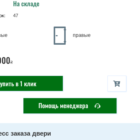
На складе
ок:
47
вые
правые
900
₴
упить в 1 клик
Помощь менеджера
сс заказа двери