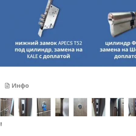
Инфо
!