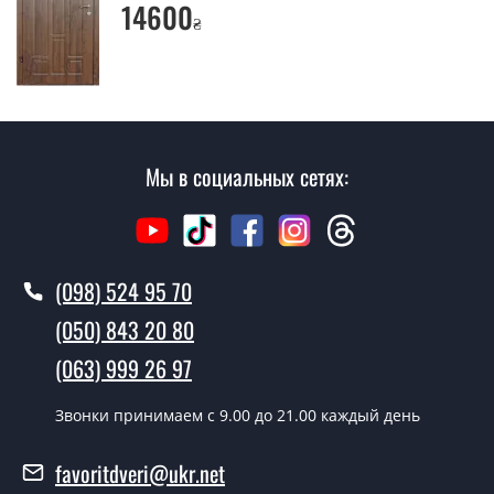
14600
₴
воскресенья.
Сколько стоит установка дверей
Дайтон?
Стоимость установки дверей Дайтон - от 1600 грн.
Мы в социальных сетях:
Как быстро можете установить двери
Дайтон?
В тот же день в течении нескольких часов, при
условии наличия их на складе, либо на следующий
(098) 524 95 70
день.
(050) 843 20 80
Можно на сегодня вызвать
(063) 999 26 97
замерщика?
Да можно.
Звонки принимаем c 9.00 до 21.00 каждый день
У вас есть в наличии готовые двери
favoritdveri@ukr.net
входные?