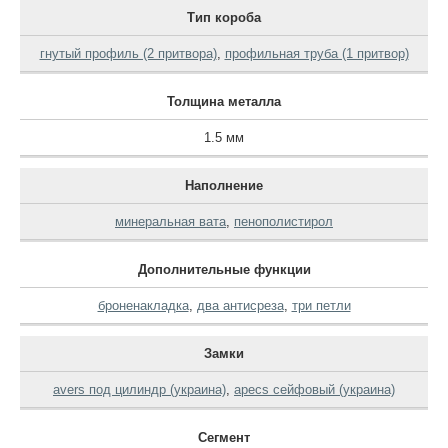
Тип короба
гнутый профиль (2 притвора)
,
профильная труба (1 притвор)
Толщина металла
1.5 мм
Наполнение
минеральная вата
,
пенополистирол
Дополнительные функции
броненакладка
,
два антисреза
,
три петли
Замки
avers под цилиндр (украина)
,
apecs сейфовый (украина)
Сегмент