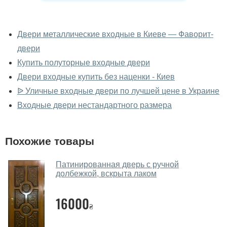
У вас можно посмотреть двери
входные вживую?
Двери металлические входные в Киеве — Фаворит-
двери
Да, можно посмотреть двери входные в нашем
фирменном салоне-магазине.
Купить полуторные входные двери
Двери входные купить без наценки - Киев
У вас большой магазин?
ᐉ Уличные входные двери по лучшей цене в Украине
Да, у нас большой выбор межкомнатных и входных
Входные двери нестандартного размера
дверей.
Помогаете ли вы выбрать двери
Похожие товары
входные?
Да. Мы консультируем покупателей
по телефону
,
Патинированная дверь с ручной
долбежкой, вскрыта лаком
через мессенджеры, онлайн чат или непосредственно
в нашем салоне-магазине.
16000
₴
Какие двери входные посоветуете?