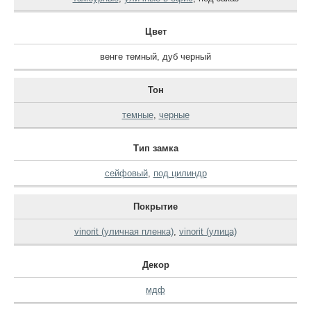
Цвет
венге темный
,
дуб черный
Тон
темные
,
черные
Тип замка
сейфовый
,
под цилиндр
Покрытие
vinorit (уличная пленка)
,
vinorit (улица)
Декор
мдф