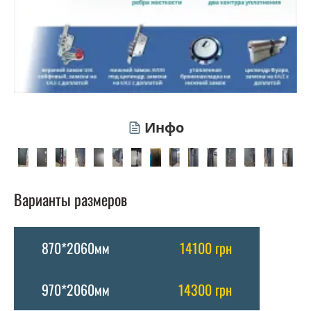
Инфо
Варианты размеров
870*2060мм
14100 грн
970*2060мм
14300 грн