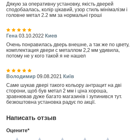
Дякую за оперативну установку, якість дверей
сподобаалась, колір цікавий, узор стиль мінімалізм і
головне метал 2.2 мм за нормальні гроші
Гена
03.10.2022
Киев
Очень понравилась дверь внешне, а так же по цвету,
комплектация двери с металлом 2,2 мм удивила,
потому не у кого такой я не нашел
Володимир
09.08.2021
Київ
Саме шукав двері такого кольору антрацит на дві
сторони, щоб був метал 2 мм і ціна хороша,
зравнював дуже багато магазинів і зупинився тут.
безкоштовна установка радує по акції.
Написать отзыв
Оцените*