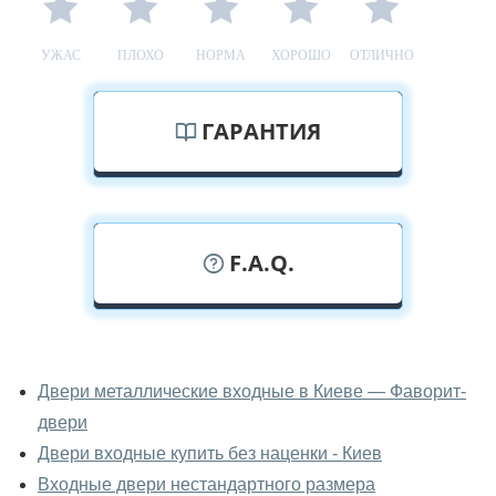
УЖАС
ПЛОХО
НОРМА
ХОРОШО
ОТЛИЧНО
ГАРАНТИЯ
F.A.Q.
У вас можно посмотреть двери
входные вживую?
Двери металлические входные в Киеве — Фаворит-
двери
Да, можно посмотреть двери входные в нашем
фирменном салоне-магазине.
Двери входные купить без наценки - Киев
Входные двери нестандартного размера
У вас большой магазин?