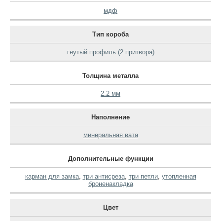
мдф
Тип короба
гнутый профиль (2 притвора)
Толщина металла
2.2 мм
Наполнение
минеральная вата
Дополнительные функции
карман для замка
,
три антисреза
,
три петли
,
утопленная
броненакладка
Цвет