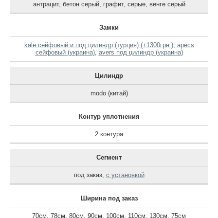
антрацит
,
бетон серый
,
графит
,
серые
,
венге серый
Замки
kale сейфовый и под цилиндр (турция) (+1300грн.)
,
apecs
сейфовый (украина)
,
avers под цилиндр (украина)
Цилиндр
modo (китай)
Контур уплотнения
2 контура
Сегмент
под заказ
,
с установкой
Ширина под заказ
70см
,
78см
,
80см
,
90см
,
100см
,
110см
,
130см
,
75см