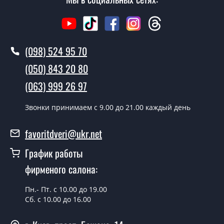
Тритан?
В тот же день в течении нескольких часов, при
условии наличия их на складе, либо на следующий
(098) 524 95 70
день.
(050) 843 20 80
Можно на сегодня вызвать
(063) 999 26 97
замерщика?
Да можно.
Звонки принимаем c 9.00 до 21.00 каждый день
У вас есть в наличии готовые двери
favoritdveri@ukr.net
входные?
График работы
Да, мы имеем большой ассортимент готовых входных
фирменого салона:
дверей.
Какая стоимость самых дешевых
Пн.- Пт. с 10.00 до 19.00
входных дверей?
Сб. с 10.00 до 16.00
От 5200 грн.