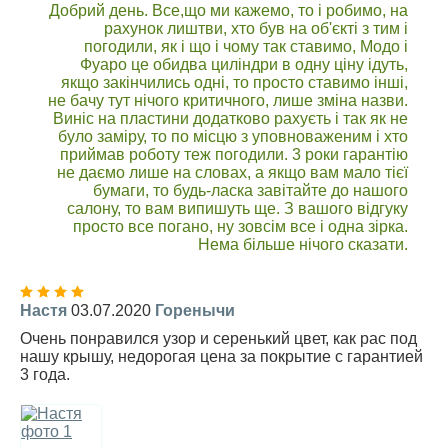
Добрий день. Все,що ми кажемо, то і робимо, на
рахунок лиштви, хто був на об'єкті з тим і
погодили, як і що і чому так ставимо, Модо і
Фуаро це обидва циліндри в одну ціну ідуть,
якщо закінчились одні, то просто ставимо інші,
не бачу тут нічого критичного, лише зміна назви.
Виніс на пластини додатково рахуєть і так як не
було заміру, то по місцю з уповноваженим і хто
приймав роботу теж погодили. 3 роки гарантію
не даємо лише на словах, а якщо вам мало тієї
бумаги, то будь-ласка завітайте до нашого
салону, то вам випишуть ще. З вашого відгуку
просто все погано, ну зовсім все і одна зірка.
Нема більше нічого сказати.
Настя
03.07.2020
Горенычи
Очень понравился узор и серенький цвет, как рас под
нашу крышу, недорогая цена за покрытие с гарантией
3 года.