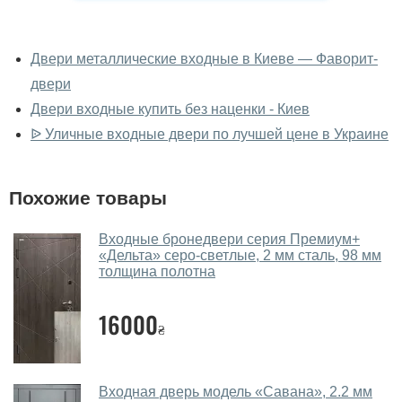
У вас можно посмотреть двери
входные вживую?
Двери металлические входные в Киеве — Фаворит-
двери
Да, можно посмотреть двери входные в нашем
фирменном салоне-магазине.
Двери входные купить без наценки - Киев
ᐉ Уличные входные двери по лучшей цене в Украине
У вас большой магазин?
Да, у нас большой выбор межкомнатных и входных
Похожие товары
дверей.
Помогаете ли вы выбрать двери
Входные бронедвери серия Премиум+
входные?
«Дельта» серо-светлые, 2 мм сталь, 98 мм
толщина полотна
Да. Мы консультируем покупателей
по телефону
,
через мессенджеры, онлайн чат или непосредственно
16000
₴
в нашем салоне-магазине.
Какие двери входные посоветуете?
Входная дверь модель «Савана», 2.2 мм
Наши рекомендации зависят от необходимых