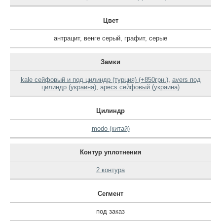
Цвет
антрацит
,
венге серый
,
графит
,
серые
Замки
kale сейфовый и под цилиндр (турция) (+850грн.)
,
avers под
цилиндр (украина)
,
apecs сейфовый (украина)
Цилиндр
modo (китай)
Контур уплотнения
2 контура
Сегмент
под заказ