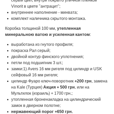
серый цвет, внутри покрыто уличной пленкой
Vinorit в цвете "антрацит";
внутреннее наполнение - минвата;
комплект наличника скрытого монтажа.
Коробка толщиной 100 мм,
утепленная
минеральною ватою и усиленная кантом
:
выработана из гнутого профиля;
покраска Рал серый;
двойной контур финского уплотнения;
петли под подшипник 3 шт.;
замки:1) Avers 16 мм ригеля под цилиндр и USK
сейфовый 16 мм ригеля;
цилиндр Фуаро ключ-поворотник
+200 грн
, замена
на Kale (Турция)
Акция + 500 грн.
или на
Мультилок (израиль) + 1700 грн.;
утопленная броненакладка на цилиндрический
замок в дверном полотне;
нержавеющий порог +650 грн.