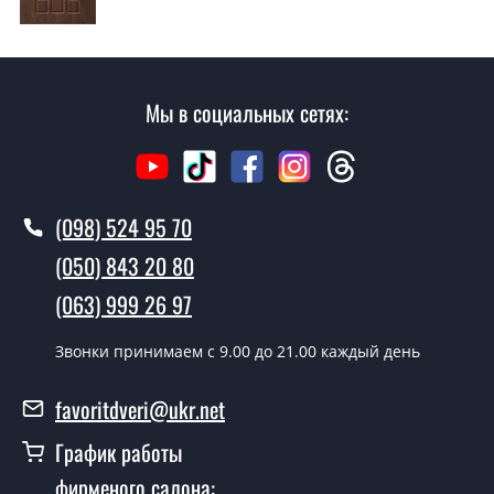
воскресенья.
Сколько стоит установка дверей
Либерта?
Мы в социальных сетях:
Стоимость установки дверей Либерта - от 1600 грн.
Как быстро можете установить двери
Либерта?
(098) 524 95 70
В тот же день в течении нескольких часов, при
(050) 843 20 80
условии наличия их на складе, либо на следующий
день.
(063) 999 26 97
Можно на сегодня вызвать
Звонки принимаем c 9.00 до 21.00 каждый день
замерщика?
favoritdveri@ukr.net
Да можно.
График работы
У вас есть в наличии готовые двери
входные?
фирменого салона: