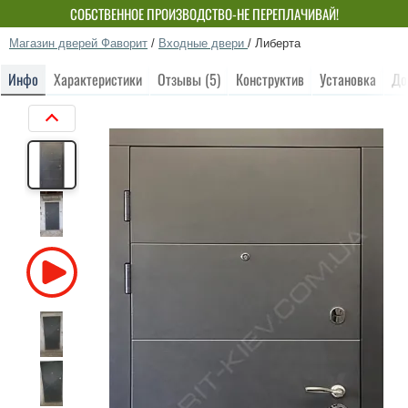
СОБСТВЕННОЕ ПРОИЗВОДСТВО-НЕ ПЕРЕПЛАЧИВАЙ!
Магазин дверей Фаворит
/
Входные двери
/
Либерта
Инфо
Характеристики
Отзывы (5)
Конструктив
Установка
До