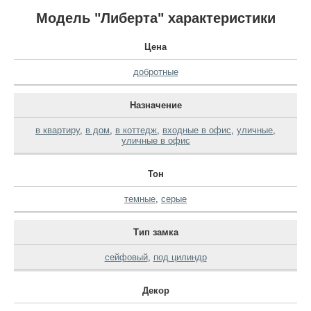
Модель "Либерта" характеристики
Цена
добротные
Назначение
в квартиру
,
в дом
,
в коттедж
,
входные в офис
,
уличные
,
уличные в офис
Тон
темные
,
серые
Тип замка
сейфовый
,
под цилиндр
Декор