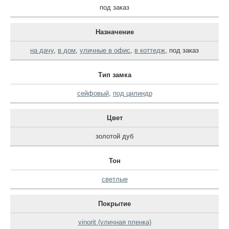
под заказ
Назначение
на дачу
,
в дом
,
уличные в офис
,
в коттедж
,
под заказ
Тип замка
сейфовый
,
под цилиндр
Цвет
золотой дуб
Тон
светлые
Покрытие
vinorit (уличная пленка)