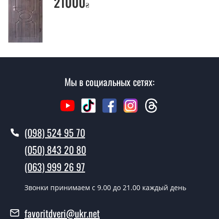
21000
₴
Вы производите установку входных
дверей?
Да производим. Монтаж входных дверей
производится согласно очереди, во все дни кроме
воскресенья.
Мы в социальных сетях:
Сколько стоит установка дверей
Balegrio?
Стоимость установки дверей Balegrio - от 1600 грн.
(098) 524 95 70
Как быстро можете установить двери
(050) 843 20 80
Balegrio?
(063) 999 26 97
В тот же день в течении нескольких часов, при
условии наличия их на складе, либо на следующий
Звонки принимаем c 9.00 до 21.00 каждый день
день.
Можно на сегодня вызвать
favoritdveri@ukr.net