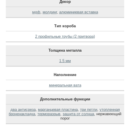
Декор
мдф
,
молдинг
,
алюминиевая вставка
Тип короба
2 профильные трубы (2 притвора)
Толщина металла
1.5 мм
Наполнение
минеральная вата
Дополнительные функции
два антисреза
,
марганцевая пластина
,
три петли
,
утопленная
броненакладка
,
терморазрыв
,
защита от солнца
,
нержавеющий
порог