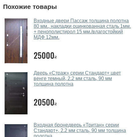
Похожие товары
Да, у нас большой выбор межкомнатных и входных
дверей.
Входные двери Пассаж толщина полотна
80 мм., накладки оцинкованная сталь 1мм.
Помогаете ли вы выбрать двери
+ пенополистирол 15 мм./влагостойкий
входные?
МДФ 12мм.
Да. Мы консультируем покупателей
по телефону
,
25000
через мессенджеры, онлайн чат или непосредственно
₴
в нашем салоне-магазине.
Какие двери входные посоветуете?
Дверь «Страж» серии Стандарт+ цвет
венге темный, 2.2 мм сталь, 90 мм
толщина полотна
Наши рекомендации зависят от необходимых
параметров, Вашего бюджета и других факторов.
20500
Подбор входных дверей ведется индивидуально для
₴
каждого посетителя.
Замеры дверей делаете?
Входная бронедверь «Тритан» серии
Да, делаем. Наши специалисты могут произвести
Стандарт+, 2.2 мм сталь, 90 мм толщина
полотна