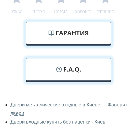
УЖАС
ПЛОХО
НОРМА
ХОРОШО
ОТЛИЧНО
ГАРАНТИЯ
F.A.Q.
У вас можно посмотреть двери
входные вживую?
Двери металлические входные в Киеве — Фаворит-
двери
Да, можно посмотреть двери входные в нашем
фирменном салоне-магазине.
Двери входные купить без наценки - Киев
У вас большой магазин?