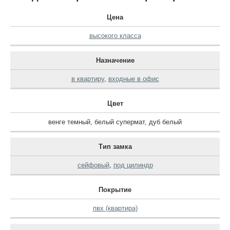
Цена
высокого класса
Назначение
в квартиру
,
входные в офис
Цвет
венге темный
,
белый супермат
,
дуб белый
Тип замка
сейфовый
,
под цилиндр
Покрытие
пвх (квартира)