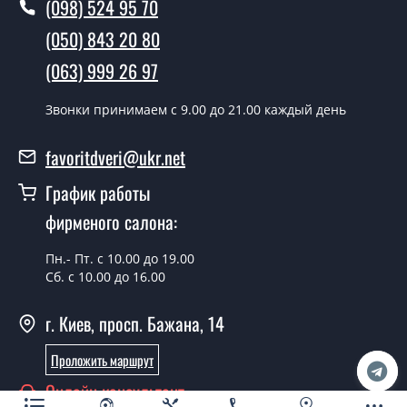
(098) 524 95 70
Как быстро можете установить двери
Термостиль?
(050) 843 20 80
(063) 999 26 97
В тот же день в течении нескольких часов, при
условии наличия их на складе, либо на следующий
Звонки принимаем c 9.00 до 21.00 каждый день
день.
Можно на сегодня вызвать
favoritdveri@ukr.net
замерщика?
График работы
Да можно.
фирменого салона:
У вас есть в наличии готовые двери
входные?
Пн.- Пт. с 10.00 до 19.00
Сб. с 10.00 до 16.00
Да, мы имеем большой ассортимент готовых входных
дверей.
г. Киев, просп. Бажана, 14
Какая стоимость самых дешевых
Проложить маршрут
входных дверей?
Онлайн консультант
От 5200 грн.