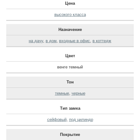
Цена
высокого класса
Назначение
на дачу
,
в дом
,
входные в офис
,
в коттедж
Цвет
венге темный
Тон
темные
,
черные
Тип замка
сейфовый
,
под цилиндр
Покрытие