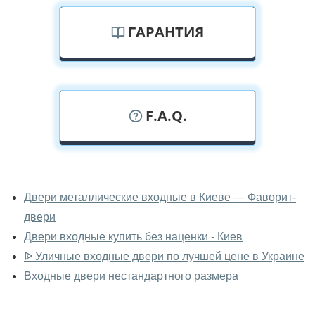
ГАРАНТИЯ
F.A.Q.
У вас можно посмотреть
металлические двери вживую?
Двери металлические входные в Киеве — Фаворит-
двери
Да, можно посмотреть металлические двери в нашем
фирменном салоне-магазине.
Двери входные купить без наценки - Киев
ᐉ Уличные входные двери по лучшей цене в Украине
У вас большой магазин?
Входные двери нестандартного размера
Да, у нас большой выбор межкомнатных и входных
дверей.