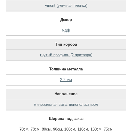
vinorit (уличная пленка)
Декор
мдф
Тип короба
гнутый профиль (2 притвора)
Толщина металла
2.2 мм
Наполнение
минеральная вата
,
пенополистирол
Ширина под заказ
70см
,
78см
,
80см
,
90см
,
100см
,
110см
,
130см
,
75см