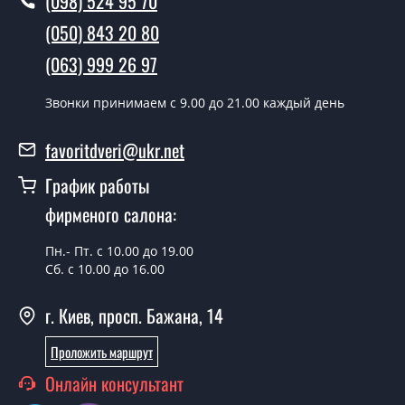
(098) 524 95 70
В тот же день в течении нескольких часов, при
(050) 843 20 80
условии наличия их на складе, либо на следующий
день.
(063) 999 26 97
Можно на сегодня вызвать
Звонки принимаем c 9.00 до 21.00 каждый день
замерщика?
Да можно.
favoritdveri@ukr.net
У вас есть в наличии готовые
График работы
металлические двери?
фирменого салона:
Да, мы имеем большой ассортимент готовых
Пн.- Пт. с 10.00 до 19.00
металлических дверей.
Сб. с 10.00 до 16.00
Какая стоимость самых дешевых
металлических дверей?
г. Киев, просп. Бажана, 14
От 5200 грн.
Проложить маршрут
Онлайн консультант
Нужны металлические двери эконом
класса, что посоветуете?