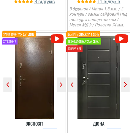
8
11
В будинок / Метал 1.8 мм. / 2
контури / замки сейфовий і під
циліндр з поворотником /
Метал-МДФ / Полотно 74 мм.
Володимир
Надійний та довговічний
вибір для вхідних
дверей у будинок. Не
бояться сонця і можуть
деякий час постояти без
козирька...
читати всі відгуки
ЭКСПОЗІТ
ДЮНА