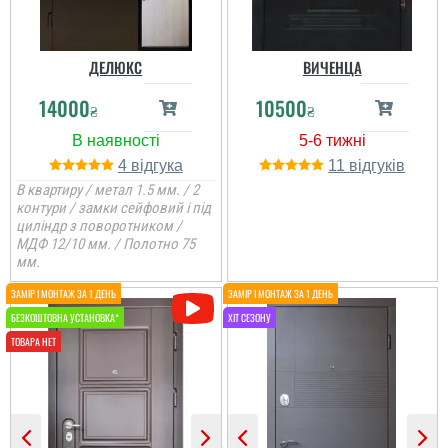
ДЕЛЮКС
ВИЧЕНЦА
14000
10500
₴
₴
Валерій
4
11
Варіант як для хоз
приміщення підійде,
В квартиру / метал 1.5 мм. / 2
замовляв з
контури / замки сейфовий і під
встановленням під
циліндр з поворотником /
ключ.
МДФ 12/10 мм. / Полотно 75
мм.
читати всі відгуки
Андрій
Двері чудові, тим паче,
що це для літньої кухні,
виглядають непогано,