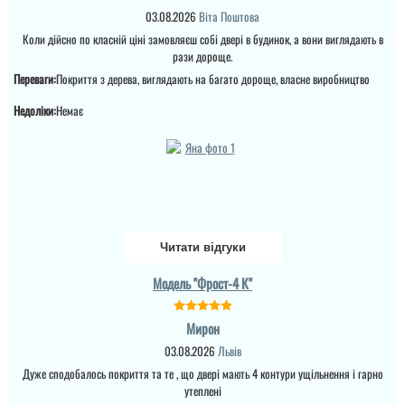
03.08.2026
Віта Поштова
Коли дійсно по класній ціні замовляєш собі двері в будинок, а вони виглядають в
рази дороще.
Переваги:
Покриття з дерева, виглядають на багато дороще, власне виробництво
Недоліки:
Немає
Іван
Дякую за реакцію! Двері
відремонтовані. Думаю
моя проблема була
Читати відгуки
виключенням.
Ярік
Модель "Фрост-4 К"
Двері потрібні були
недорогі, але біль менш,
читати всі відгуки
то в принципі двері и
Мирон
задоволений я
встановили доволі
03.08.2026
Львів
швидко, взагалі все
Натали
Дуже сподобалось покриття та те , що двері мають 4 контури ущільнення і гарно
замовлення пройшло
Яна
доволі швидко. ...
утеплені
Сегодня установили нам