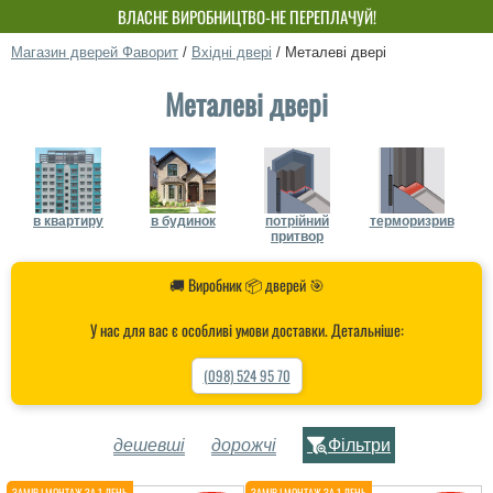
ВЛАСНЕ ВИРОБНИЦТВО-НЕ ПЕРЕПЛАЧУЙ!
Магазин дверей Фаворит
/
Вхідні двері
/
Металеві двері
Металеві двері
в квартиру
в будинок
потрійний
терморизрив
притвор
🚚 Виробник 📦 дверей 🎯
У нас для вас є особливі умови доставки. Детальніше:
(098) 524 95 70
дешевші
дорожчі
Фільтри