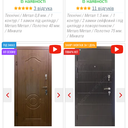
3
11
Технічні / Метал 0,8 мм. / 1
Технічні / Метал 1.5 мм. / 1
контур / 1 замок під циліндр /
контур / 2 замки сейфовий і під
Метал/Метал / Полотно 40 мм.
циліндр з поворотником /
/ Мінвата
Метал/Метал / Полотно 75 мм.
/ Мінвата