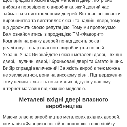
Щоб придбати якісні вхідні металеві двері, потрібно
вибрати перевіреного виробника, який довгий час
займається виготовленням дверей. Він знає всі нюанси
виробництва та виготовляє якісні та надійні двері, тому
що дорожить своєю репутацією. Тому ми пропонуємо
Вам ознайомитись із продукцією ТМ «Фаворит».
Компанія на ринку дверей понад десять років і
реалізовує товар власного виробництва по всій
Україні. У нас Ви знайдете і якісні металеві двері, і вхідні
двері, і вуличні двері, і броньовані двері та багато інших.
Вибір справді величезний! За якість виробів теж можна
не хвилюватися, вона на високому рівні. Підтвердження
тому велика кількість позитивних відгуків у нашому
інтернет-магазині під кожною моделлю.
Металеві вхідні двері власного
виробництва
Маючи власне виробництво металевих вхідних дверей,
компанія «Фаворит» постійно поповнює свою лінійку