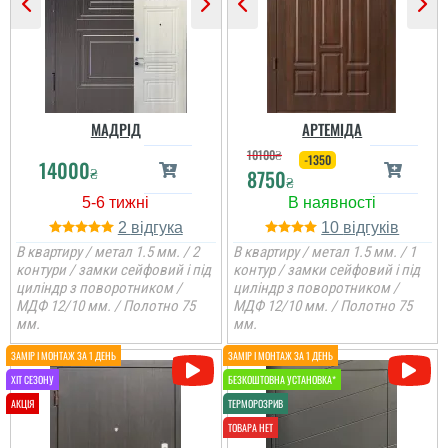
виробників, дуже дякую.
Относительно дверей,
шикарные двери смо...
читати всі відгуки
читати всі відгуки
МАДРІД
АРТЕМІДА
10100
₴
-1350
14000
₴
8750
₴
2
10
В квартиру / метал 1.5 мм. / 2
В квартиру / метал 1.5 мм. / 1
контури / замки сейфовий і під
контур / замки сейфовий і під
циліндр з поворотником /
циліндр з поворотником /
МДФ 12/10 мм. / Полотно 75
МДФ 12/10 мм. / Полотно 75
мм.
мм.