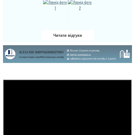
Читати відгуки
Вікторія
Доповнення до
попереднього відгуку.
Про сміття знаємо,
дякую що нагадали.
Картон ніхто не забрав!