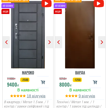
МАРОКО
ВАРДА
11900
₴
9250
₴
-2500
-1250
9400
8000
₴
₴
18
9
В квартиру / Метал 1.5 мм. / 1
Технічні / Метал 1 мм. / 1
контур / замки сейфовий і під
контур / 1 замок під циліндр /