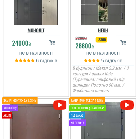
читати всі відгуки
читати всі відгуки
МОНОЛІТ
НЕОН
29900
₴
-3300
24000
₴
26600
₴
6
5
В будинок / Метал 2.2 мм. / 3
контури / замки Kale
(Туреччина) сейфовий і під
циліндр/ Полотно 90 мм. /
Фарбована панель
Вікторія
Неймовірно професійно
працюють.Двери і
економ класу
виглядають дороще .
Швидко,якісно ,зробили