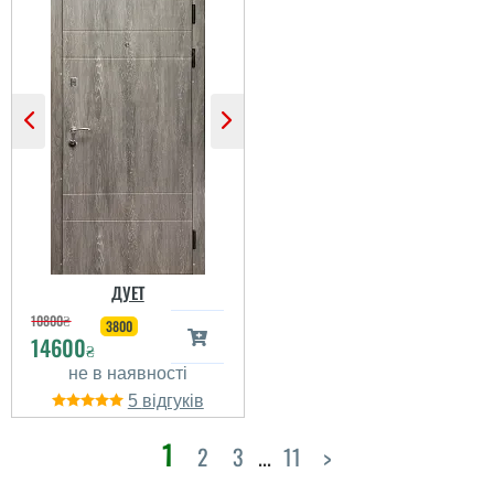
ДУЕТ
10800
₴
3800
14600
₴
5
1
2
3
...
11
>