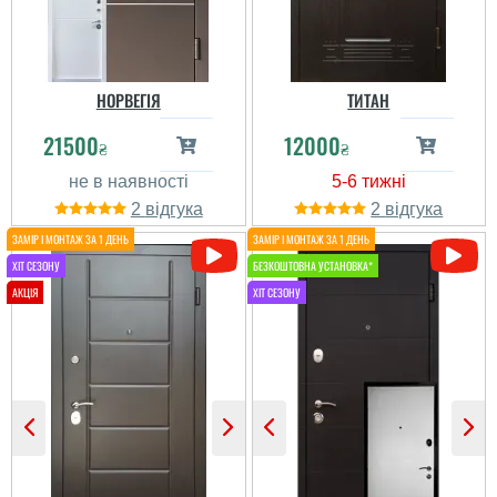
не радовать)) Как себя
читати всі відгуки
покажут дальше эти
двери,покажет
время,переждём зиму и
ответим. С...
НОРВЕГІЯ
ТИТАН
читати всі відгуки
21500
12000
₴
₴
2
2