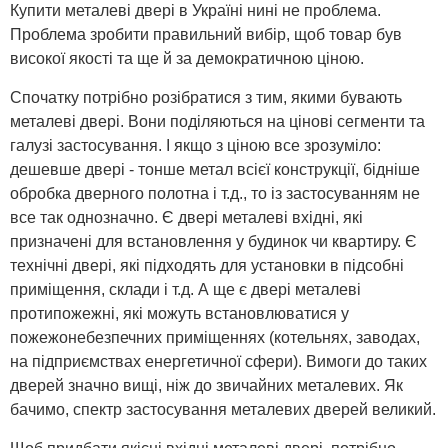
Купити металеві двері в Україні нині не проблема.
Проблема зробити правильний вибір, щоб товар був
високої якості та ще й за демократичною ціною.
Спочатку потрібно розібратися з тим, якими бувають
металеві двері. Вони поділяються на цінові сегменти та
галузі застосування. І якщо з ціною все зрозуміло:
дешевше двері - тонше метал всієї конструкції, бідніше
обробка дверного полотна і т.д., то із застосуванням не
все так однозначно. Є двері металеві вхідні, які
призначені для встановлення у будинок чи квартиру. Є
технічні двері, які підходять для установки в підсобні
приміщення, склади і т.д. А ще є двері металеві
протипожежні, які можуть встановлюватися у
пожежонебезпечних приміщеннях (котельнях, заводах,
на підприємствах енергетичної сфери). Вимоги до таких
дверей значно вищі, ніж до звичайних металевих. Як
бачимо, спектр застосування металевих дверей великий.