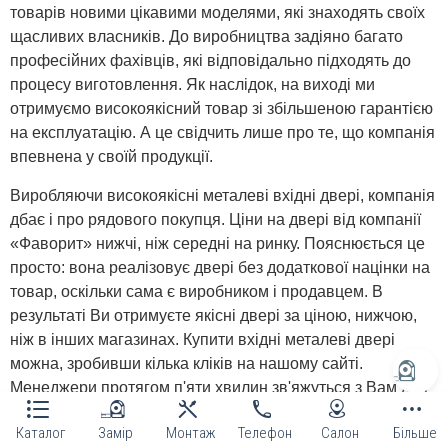
товарів новими цікавими моделями, які знаходять своїх
щасливих власників. До виробництва задіяно багато
професійних фахівців, які відповідально підходять до
процесу виготовлення. Як наслідок, на виході ми
отримуємо високоякісний товар зі збільшеною гарантією
на експлуатацію. А це свідчить лише про те, що компанія
впевнена у своїй продукції.
Виробляючи високоякісні металеві вхідні двері, компанія
дбає і про рядового покупця. Ціни на двері від компанії
«Фаворит» нижчі, ніж середні на ринку. Пояснюється це
просто: вона реалізовує двері без додаткової націнки на
товар, оскільки сама є виробником і продавцем. В
результаті Ви отримуєте якісні двері за ціною, нижчою,
ніж в інших магазинах. Купити вхідні металеві двері
можна, зробивши кілька кліків на нашому сайті.
Менеджери протягом п'яти хвилин зв'яжуться з Вам для
уточнення деталей або допоможуть визначитися з
Каталог
Замір
Монтаж
Телефон
Салон
Більше
вибором. Також Ви можете відвідати наш фірмовий