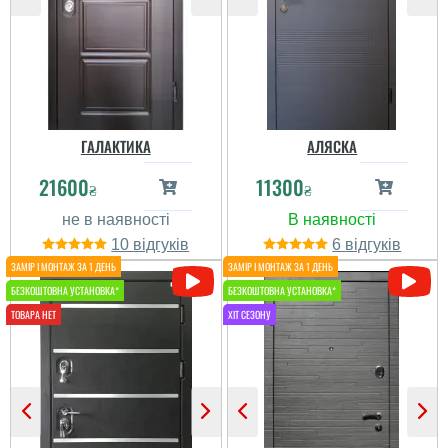
покриття порошкове
якісне, замки два
звичайних ...
читати всі відгуки
ГАЛАКТИКА
АЛЯСКА
21600
11300
₴
₴
Наталія
Устанавливали дверь в
10
6
подъезде после пожара.
Все отлично! от замеров
до установки, 2 дня. Все
понравилось. Качество
дверей отличное. Свою
функцию выполняют....
читати всі відгуки