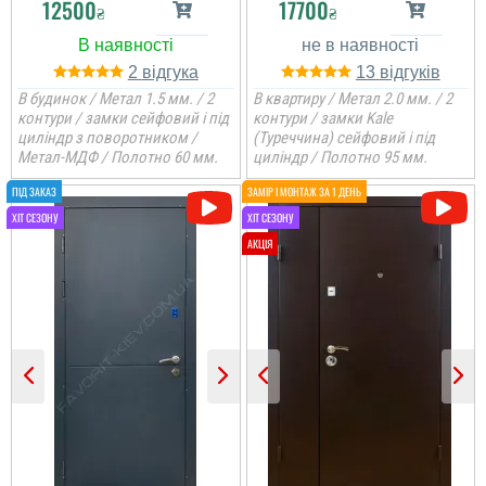
12500
17700
₴
₴
2
13
В будинок / Метал 1.5 мм. / 2
В квартиру / Метал 2.0 мм. / 2
контури / замки сейфовий і під
контури / замки Kale
циліндр з поворотником /
(Туреччина) сейфовий і під
Метал-МДФ / Полотно 60 мм.
циліндр / Полотно 95 мм.