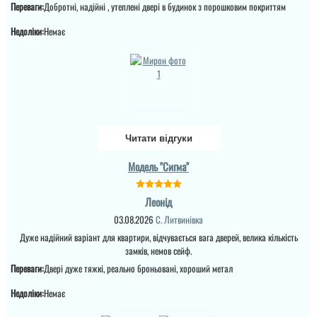
дверь на улицу. Все
Переваги:
Добротні, надійні , утеплені двері в будинок з порошковим покриттям
четко, сказали будут в
Боялась вносить
читати всі відгуки
13 часов, были вовремя.
предоплату онлайн, но
Недоліки:
Немає
Заказали дверь в
всё прошло удачно,
пятницу, а в
дверь заказывала в
понедельник уже стоит.
Ровно, доставили
Двери Либиберта. Пока
быстро.
все отлично, но зима
покажет заяв...
читати всі відгуки
читати всі відгуки
Читати відгуки
Модель "Сигма"
Леонід
03.08.2026
С. Литвинівка
Дуже надійний варіант для квартири, відчувається вага дверей, велика кількість
замків, немов сейф.
Переваги:
Двері дуже тяжкі, реально броньовані, хороший метал
Недоліки:
Немає