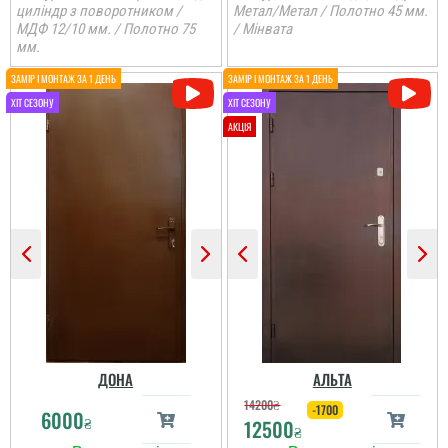
циліндр з поворотником /
Метал/Метал / Полотно 45 мм.
МДФ 12/10 мм. / Полотно 75
/ Мінвата
мм.
ДОНА
АЛЬТА
14200
₴
-1700
6000
₴
12500
₴