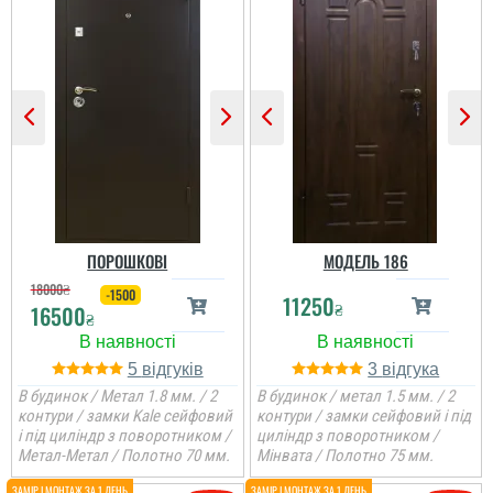
ок і оперативно...
читати всі відгуки
ПОРОШКОВІ
МОДЕЛЬ 186
18000
₴
-1500
11250
₴
16500
₴
5
3
Андрій
В будинок / Метал 1.8 мм. / 2
В будинок / метал 1.5 мм. / 2
контури / замки Kale сейфовий
контури / замки сейфовий і під
Все добре, встановили і
і під циліндр з поворотником /
циліндр з поворотником /
заклали зверху проєм і
Паша
витяжку ми встановили,
Метал-Метал / Полотно 70 мм.
Мінвата / Полотно 75 мм.
Ольга
типу вентиляції, двері за
свої гроші наче норма,