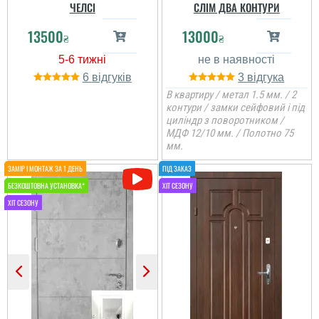
ЧЕЛСІ
СЛІМ ДВА КОНТУРИ
13500
13000
₴
₴
6
3
В квартиру / метал 1.5 мм. / 2
контури / замки сейфовий і під
циліндр з поворотником /
МДФ 12/10 мм. / Полотно 75
мм.
Ігор