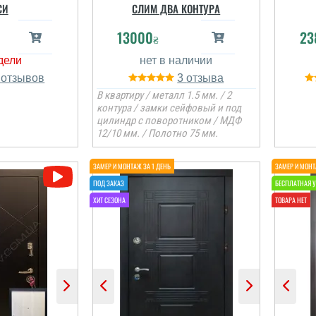
СИ
СЛИМ ДВА КОНТУРА
13000
23
₴
6
3
В квартиру / металл 1.5 мм. / 2
контура / замки сейфовый и под
цилиндр с поворотником / МДФ
12/10 мм. / Полотно 75 мм.