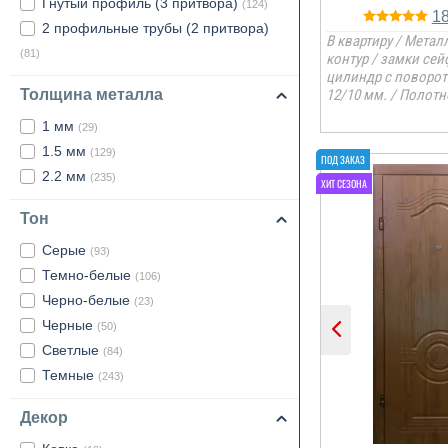
Гнутый профиль (3 притвора)
(124)
1
2 профильные трубы (2 притвора)
В квартиру / Металл
(81)
контур / замки се
цилиндр с поворо
Толщина металла
12/10 мм. / Полотн
1 мм
(29)
1.5 мм
(129)
2.2 мм
(235)
Тон
Серые
(93)
Темно-белые
(106)
Черно-белые
(23)
Черные
(50)
Светлые
(84)
Темные
(243)
Декор