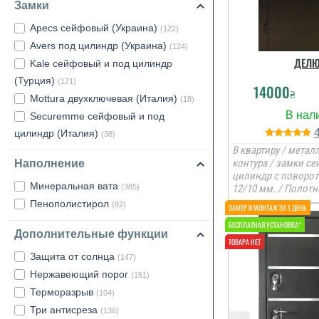
Замки
Apecs сейфовый (Украина)
(122)
Avers под цилиндр (Украина)
(124)
ДЕЛ
Kale сейфовый и под цилиндр
(Турция)
(171)
14000
₴
Mottura двухключевая (Италия)
(18)
Securemme сейфовый и под
цилиндр (Италия)
(38)
В квартиру / металл
контура / замки с
Наполнение
цилиндр с поворо
Минеральная вата
(385)
12/10 мм. / Полотн
Пенополистирол
(82)
Дополнительные функции
Защита от солнца
(147)
Нержавеющий порог
(151)
Терморазрыв
(104)
Три антисреза
(136)