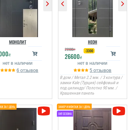
МОНОЛИТ
НЕОН
29900
₴
-3300
000
₴
26600
₴
6
5
В дом / Метал 2.2 мм. / 3 контура /
замки Kale (Турция) сейфовый и
под цилиндр/ Полотно 90 мм. /
Крашенная панель
Андрій
Двері чудові, тим паче,
що це для літньої кухні,
виглядають непогано,
покриття порошкове