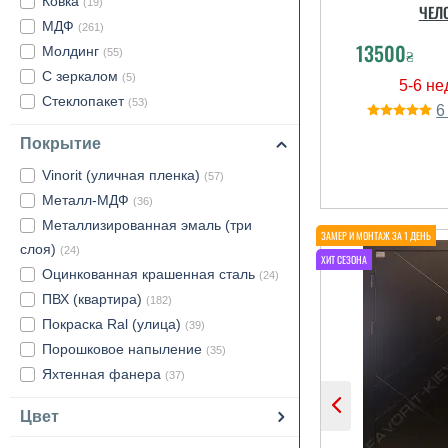
Ковка
(19)
ЧЕЛ
МДФ
(261)
13500
Молдинг
₴
(55)
С зеркалом
(5)
Стеклопакет
(53)
Покрытие
Vinorit (уличная пленка)
(57)
Металл-МДФ
(36)
Металлизированная эмаль (три
слоя)
(24)
Оцинкованная крашенная сталь
(24)
ПВХ (квартира)
(182)
Покраска Ral (улица)
(39)
Порошковое напыление
(35)
Яхтенная фанера
(37)
Цвет