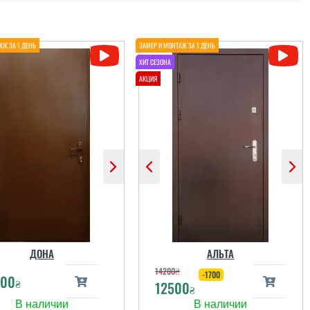
ДОНА
АЛЬТА
14200
₴
-1700
000
₴
12500
₴