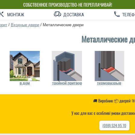
СОБСТВЕННОЕ ПРОИЗВОДСТВО-НЕ ПЕРЕПЛАЧИВАЙ!
МОНТАЖ
ДОСТАВКА
ТЕЛЕФ
орит
/
Входные двери
/
Металлические двери
Металлические д
в дом
тройной притвор
терморазрыв
🚚 Виробник 📦 дверей 
У нас для вас є особливі умови доставк
(098) 524 95 70