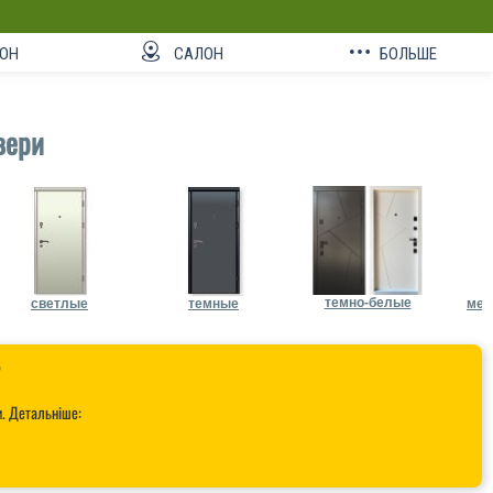
ОН
САЛОН
БОЛЬШЕ
вери
темно-белые
светлые
темные
мет

и. Детальніше: