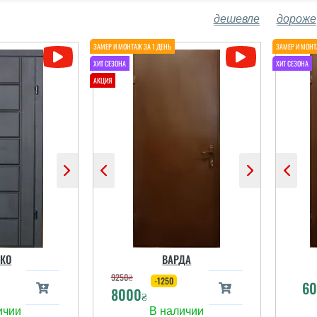
дешевле
дороже
КО
ВАРДА
9250
₴
-1250
6
8000
₴