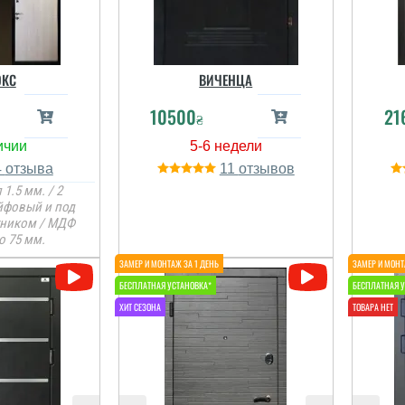
ЮКС
ВИЧЕНЦА
10500
21
₴
4
11
 1.5 мм. / 2
ейфовый и под
тником / МДФ
о 75 мм.