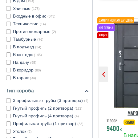
В дом
(193)
Уличные
(176)
Входные в офис
(343)
Технические
(14)
Противопожарные
(2)
Тамбурные
(76)
В подъезд
(34)
В коттедж
(145)
На дачу
(95)
В коридор
(80)
В гараж
(34)
Тип короба
3 профильные трубы (3 притвора)
(4)
Гнутый профиль (2 притвора)
(172)
МАРО
Гнутый профиль (4 притвора)
(4)
11900
₴
-2500
Профильная труба (1 притвор)
(33)
9400
₴
Уголок
(2)