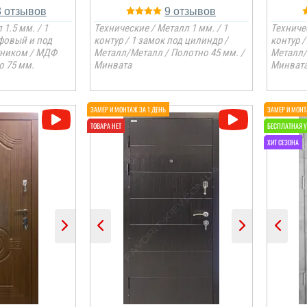
8
9
 1.5 мм. / 1
Технические / Металл 1 мм. / 1
Техничес
йфовый и под
контур / 1 замок под цилиндр /
контур /
тником / МДФ
Металл/Металл / Полотно 45 мм. /
Металл/
о 75 мм.
Минвата
Минват