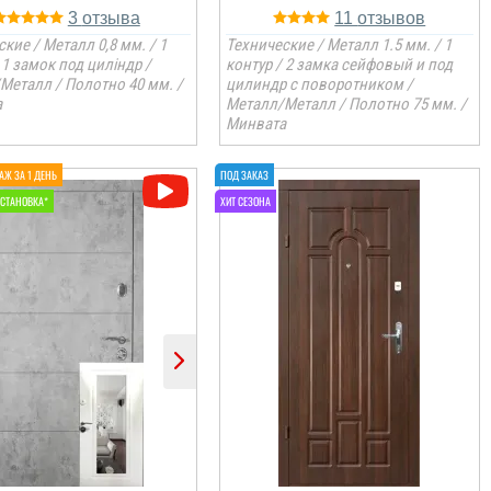
3
11
кие / Металл 0,8 мм. / 1
Технические / Металл 1.5 мм. / 1
 1 замок под циліндр /
контур / 2 замка сейфовый и под
Металл / Полотно 40 мм. /
цилиндр с поворотником /
а
Металл/Металл / Полотно 75 мм. /
Минвата