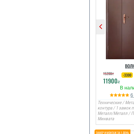
ВОЛ
15200
₴
-3300
11900
₴
Технические / Мета
контура / 1 замок 
Металл/Металл / П
Минвата