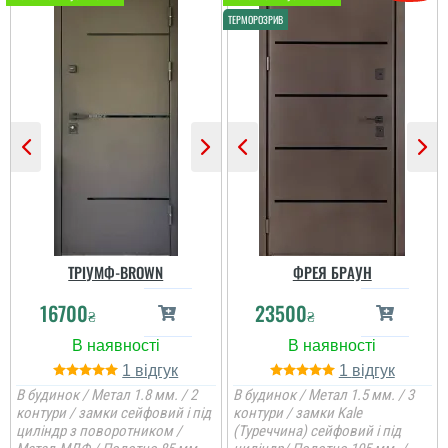
Зроблені двері якісно,
сама збірка і
фарбування, компанія
виконує свої обов'язки
якісно. Я дуже
задоволений роботою і
дверима....
читати всі відгуки
ТРІУМФ-BROWN
ФРЕЯ БРАУН
16700
23500
₴
₴
1
1
В будинок / Метал 1.8 мм. / 2
В будинок / Метал 1.5 мм. / 3
контури / замки сейфовий і під
контури / замки Kale
циліндр з поворотником /
(Туреччина) сейфовий і під