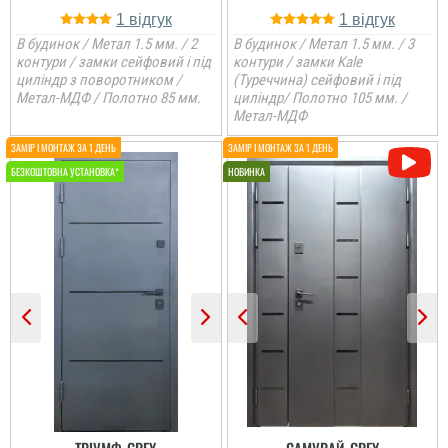
1
1
В будинок / Метал 1.5 мм. / 2
В будинок / Метал 1.5 мм. / 3
контури / замки сейфовий і під
контури / замки Kale
циліндр з поворотником /
(Туреччина) сейфовий і під
Метал-МДФ / Полотно 85 мм.
циліндр/ Полотно 105 мм. /
Метал-МДФ