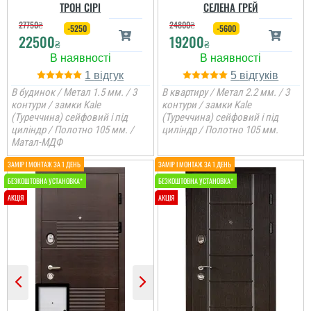
ТРОН СІРІ
СЕЛЕНА ГРЕЙ
27750
₴
24800
₴
-5250
-5600
22500
19200
₴
₴
1
5
В будинок / Метал 1.5 мм. / 3
В квартиру / Метал 2.2 мм. / 3
контури / замки Kale
контури / замки Kale
(Туреччина) сейфовий і під
(Туреччина) сейфовий і під
циліндр / Полотно 105 мм. /
циліндр / Полотно 105 мм.
Матал-МДФ
Віктор
Доволі непоганий