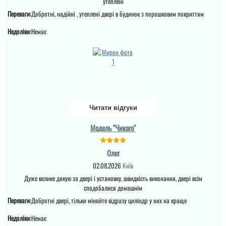
утеплені
Переваги:
Добротні, надійні , утеплені двері в будинок з порошковим покриттям
Недоліки:
Немає
Паша
Потрібно було швидко та
надійно, що і було
виконано. Двері
Читати відгуки
виглядають чудово
Валерія
Модель "Чикаго"
читати всі відгуки
Сподобався варіант по
Олег
ціні та дизайну ч двері
утеплені, встановили
02.08.2026
Київ
доволі швидко, молодці.
Дуже велике дякую за двері і установку, швидкість виконання, двері всім
сподобалися домашнім
Переваги:
Добротні двері, тільки міняйте відразу циліндр у них на краще
читати всі відгуки
Недоліки:
Немає