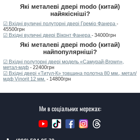
Які металеві двері modo (китай)
найякісніші?
☑ Вхідні вуличні полуторні двері Греміо Фанера
-
45500грн
☑ Вхідні вуличні двері Віконт Фанера
- 34000грн
Які металеві двері modo (китай)
найпопулярніші?
☑ Вхідні полуторні двері модель «Самурай-Brown»,
метал-мдф
- 22400грн
☑ Вхідні двері «Титул-К» товщина полотна 80 мм., метал/
мдф Vinorit 12 мм.
- 14800грн
Ми в соціальних мережах: