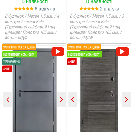
6
2
В будинок / Метал 1.5 мм. / 4
В будинок / Метал 1.5 мм. / 3
контури / замки Kale
контури / замки Kale
(Туреччина) сейфовий і під
(Туреччина) сейфовий і під
циліндр/ Полотно 105 мм. /
циліндр/ Полотно 105 мм. /
Метал-МДФ
Матал/МДФ
Мирон
Дуже сподобалось
покриття та те , що
двері мають 4 контури
ущільнення і гарно
утеплені
читати всі відгуки