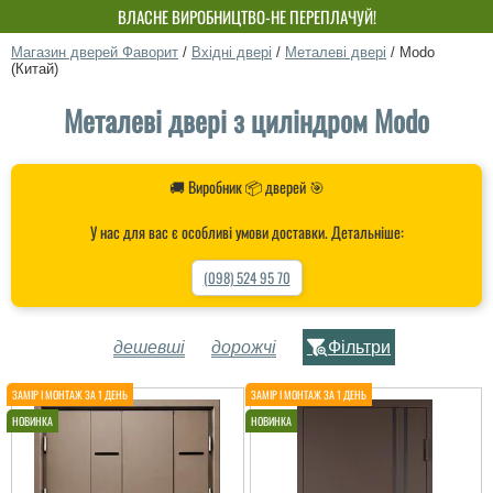
ВЛАСНЕ ВИРОБНИЦТВО-НЕ ПЕРЕПЛАЧУЙ!
Магазин дверей Фаворит
/
Вхідні двері
/
Металеві двері
/
Modo
(Китай)
Металеві двері з циліндром Modo
🚚 Виробник 📦 дверей 🎯
У нас для вас є особливі умови доставки. Детальніше:
(098) 524 95 70
дешевші
дорожчі
Фільтри