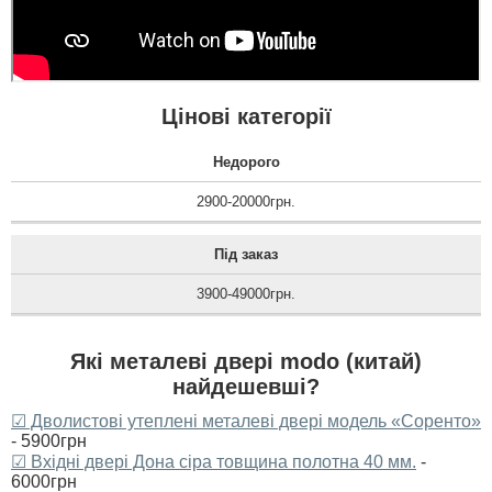
задоволені дверима,
вдячні організації за
якісні послуги....
читати всі відгуки
Цінові категорії
Недорого
2900-20000грн.
Під заказ
3900-49000грн.
Які металеві двері modo (китай)
найдешевші?
☑ Дволистові утеплені металеві двері модель «Соренто»
- 5900грн
☑ Вхідні двері Дона сіра товщина полотна 40 мм.
-
6000грн