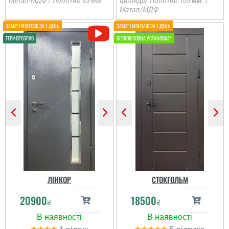
Метал-МДФ / Полотно 85 мм.
циліндр/ Полотно 105 мм. /
Матал/МДФ
Вячеслав
Потрібно було замінити
двері старі на нові. бо
вже старі двері ледь
дихали, вибрали данну
модель сподобався
дизайн та колір.
Встановили через пару
днів, поки все наче ок...
ЛІНКОР
СТОКГОЛЬМ
20900
18500
₴
₴