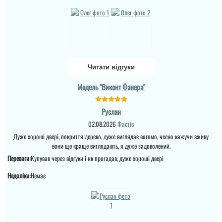
Читати відгуки
Модель "Виконт Фанера"
Руслан
02.08.2026
Фастів
Дуже хороші двері, покриття дерево, дуже виглядає вагомо, чесно кажучи вживу
Валерій
вони ще краще виглядають, я дуже задоволений.
Переваги:
Купував через відгуки і нк прогадав, дуже хороші двері
Дякую за чудові двері та
швидку доставку. По
Недоліки:
Немає
якості все на вищому
рівні. Самі двері
товстелезні та теплі, що
одразу стало помітно
після установки.
Магазину і виробнику