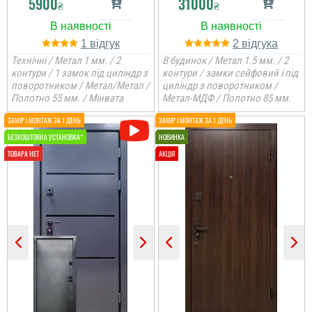
5900
31000
₴
₴
Велике дякую за
виконану роботу і за
двері, все сподобалось,
1
2
хлопці молодці.
Технічні / Метал 1 мм. / 2
В будинок / Метал 1.5 мм. / 2
контури / 1 замок під циліндр з
контури / замки сейфовий і під
поворотником / Метал/Метал /
циліндр з поворотником /
читати всі відгуки
Полотно 55 мм. / Мінвата
Метал-МДФ / Полотно 85 мм.