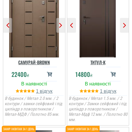
САМУРАЙ-BROWN
ТИТУЛ-К
22400
14800
₴
₴
1
1
В будинок / Метал 2.0 мм. / 2
В будинок / Метал 1.5 мм. / 2
контури / замки сейфовий і під
контури / Замки сейфовий і під
циліндр з поворотником /
циліндр з поворотником /
Метал-МДФ / Полотно 85 мм.
Метал-Мдф 12 мм. / Полотно 80
мм.