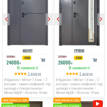
МАУНТ
ГРІФІН
29900
₴
32200
₴
-5900
-6200
24000
26000
₴
₴
1
1
В будинок / Метал 1.8 мм. / 2
В будинок / Метал 1.8 мм. / 2
контури / замки сейфовий і під
контури / замки сейфовий і під
циліндр з поворотником /
циліндр з поворотником /
Метал-МДФ / Полотно 74 мм.
Метал-МДФ / Полотно 74 мм.
Іван