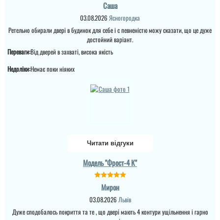
квартири. ...
Саша
03.08.2026
Ясногородка
Денис
читати всі відгуки
Ретельно обирали двері в будинок для себе і с певненістю можу сказати, що це дуже
достойний варіант.
Встановили швидко, що
Переваги:
Від дверей в захваті, висока якість
дуже здивувало, розмір
Паша
підходящий був на
Недоліки:
Немає поки ніяких
складі. Велике дякую
Двері недорогі та мають
читати всі відгуки
два контури ущільнення,
один та ручка, для хоз.
приміщень чи котелень
те, що потрібно
Читати відгуки
Модель "Фрост-4 К"
Мирон
03.08.2026
Львів
Дуже сподобалось покриття та те , що двері мають 4 контури ущільнення і гарно