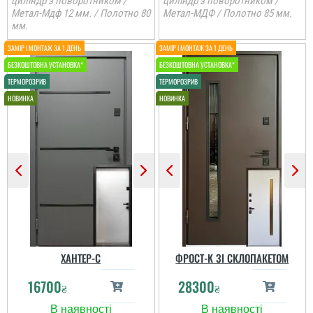
циліндр з поворотником /
циліндр з поворотником /
Метал-Мдф 12 мм. / Полотно 80
Метал-МДФ / Полотно 85 мм.
мм.
ХАНТЕР-С
ФРОСТ-K ЗІ СКЛОПАКЕТОМ
16700
28300
₴
₴