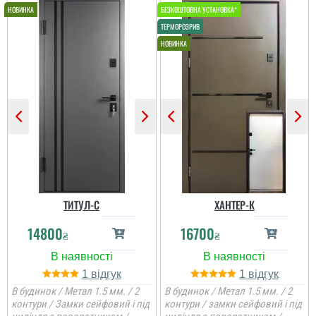
ТИТУЛ-С
ХАНТЕР-К
14800
16700
₴
₴
1
1
В будинок / Метал 1.5 мм. / 2
В будинок / Метал 1.5 мм. / 2
контури / Замки сейфовий і під
контури / замки сейфовий і під