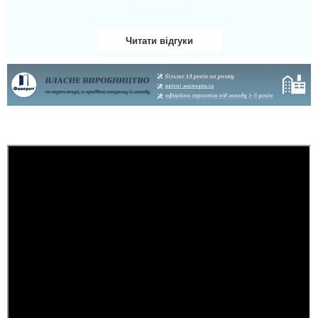
бажаю процвітання та
великої кіл...
Читати відгуки
Ігор
Дуже довго шукали
двері, щоб влізти по ціні
та якості, дуже