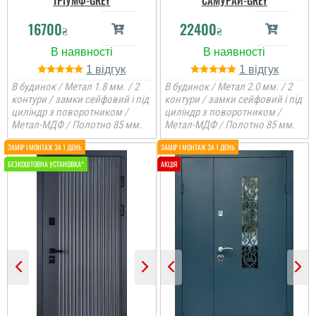
ТРІУМФ-GREY
САМУРАЙ-GREY
16700
22400
₴
₴
1
1
В будинок / Метал 1.8 мм. / 2
В будинок / Метал 2.0 мм. / 2
контури / замки сейфовий і під
контури / замки сейфовий і під
циліндр з поворотником /
циліндр з поворотником /
Метал-МДФ / Полотно 85 мм.
Метал-МДФ / Полотно 85 мм.
Коля
Не переплачуєш
посереднику і купуєш
двері напряму у
виробника, тому якщо
цінуєте свої кошти і вам
потрібні двері, то вам
сюди. ...