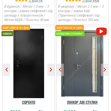
1
5
В будинок / Метал 1.5 мм. / 2
В квартиру / Метал 2.2 мм. / 3
контури / замки сейфовий і під
контури / замки Kale
циліндр з поворотником /
(Туреччина) сейфовий і під
Метал-МДФ / Полотно 90 мм.
циліндр / Полотно 105 мм.
СОРЕНТО
ЛІНКОР ДВІ СТУЛКИ
Іван