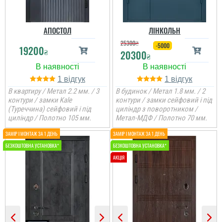
Роман
АПОСТОЛ
ЛІНКОЛЬН
25300
₴
-5000
19200
₴
20300
₴
Шукав двері для
приватного будинку, щоб
було хороше покриття і
був зовнішній вигляд
1
1
чудовий , ну і щоб ціна
В квартиру / Метал 2.2 мм. / 3
В будинок / Метал 1.8 мм. / 2
радувала теж. ...
контури / замки Kale
контури / замки сейфовий і під
(Туреччина) сейфовий і під
циліндр з поворотником /
циліндр / Полотно 105 мм.
Метал-МДФ / Полотно 70 мм.
Ігор