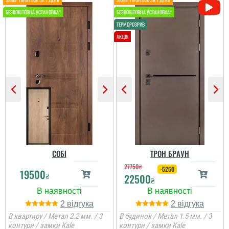
дверей та встановленні.
Двері дуже масивні і
дуже сподобалися.
Раджу!
СОБІ
ТРОН БРАУН
27750
₴
-5250
19500
₴
22500
₴
2
2
Женя
В квартиру / Метал 2.2 мм. / 3
В будинок / Метал 1.5 мм. / 3
контури / замки Kale
контури / замки Kale