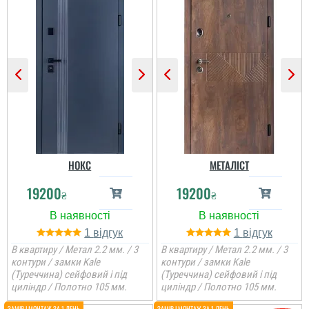
читати всі відгуки
НОКС
МЕТАЛІСТ
19200
19200
₴
₴
1
1
В квартиру / Метал 2.2 мм. / 3
В квартиру / Метал 2.2 мм. / 3
Сергій
контури / замки Kale
контури / замки Kale
(Туреччина) сейфовий і під
(Туреччина) сейфовий і під
циліндр / Полотно 105 мм.
циліндр / Полотно 105 мм.
Всім дякую за швидку
допомогу у виборі