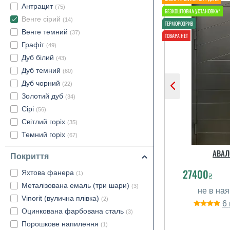
Антрацит
(75)
Венге сірий
(14)
Венге темний
(37)
Графіт
(49)
Дуб білий
(43)
Дуб темний
(60)
Дуб чорний
(22)
Золотий дуб
(34)
Сірі
(56)
Світлий горіх
(35)
Темний горіх
(67)
АВАЛ
Покриття
27400
Яхтова фанера
₴
(1)
Металізована емаль (три шари)
(3)
Vinorit (вулична плівка)
(2)
6
Оцинкована фарбована сталь
(3)
Порошкове напилення
(1)