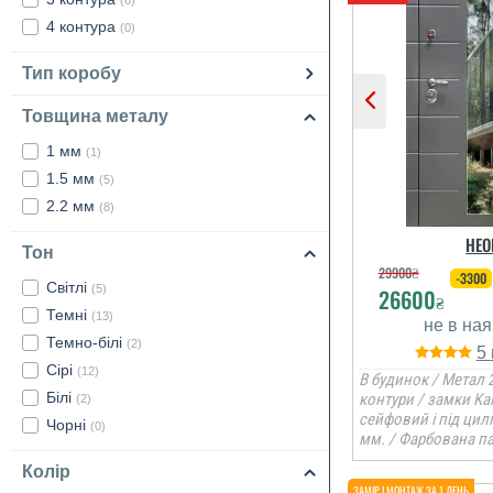
(6)
4 контура
(0)
Тип коробу
Товщина металу
1 мм
(1)
1.5 мм
(5)
2.2 мм
(8)
НЕО
Тон
29900
₴
-3300
Світлі
(5)
26600
₴
Темні
(13)
Темно-білі
(2)
5
Сірі
(12)
В будинок / Метал 2
Білі
контури / замки Ka
(2)
сейфовий і під цил
Чорні
(0)
мм. / Фарбована п
Колір