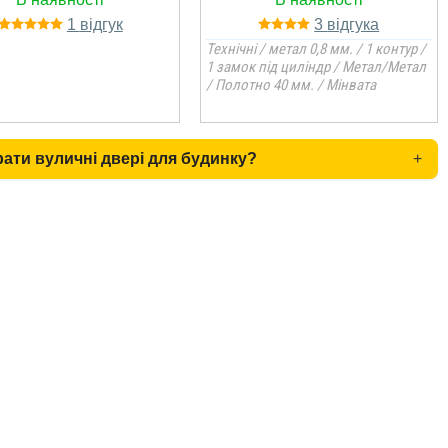
1
3
Технічні / метал 0,8 мм. / 1 контур /
1 замок під циліндр / Метал/Метал
/ Полотно 40 мм. / Мінвата
рати вуличні двері для будинку?
+