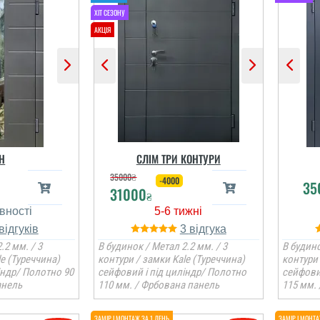
Н
СЛІМ ТРИ КОНТУРИ
35000
₴
-4000
35
31000
₴
3
.2 мм. / 3
В будинок / Метал 2.2 мм. / 3
В будино
le (Туреччина)
контури / замки Kale (Туреччина)
контури 
індр/ Полотно 90
сейфовий і під циліндр/ Полотно
сейфови
анель
110 мм. / Фрбована панель
115 мм.