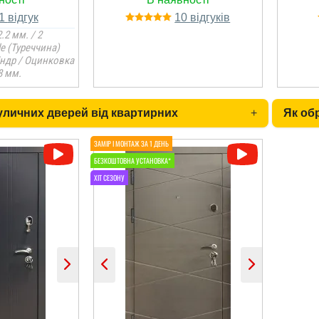
1
10
.2 мм. / 2
le (Туреччина)
індр / Оцинковка
8 мм.
вуличних дверей від квартирних
+
Як об