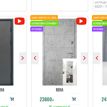
циліндр
МДФ / П
ІНА
ВЕНА
23800
24
₴