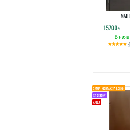
МАНІ
15700
₴
Повезло о
останні двері
не встигают
попит пере
можуть зр
субботу о
вагоном вско
дійсно сподо
читати вс