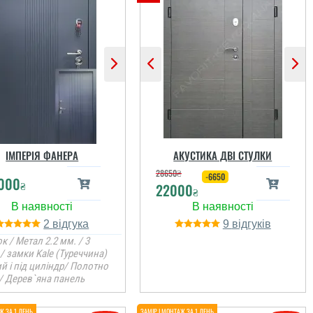
ІМПЕРІЯ ФАНЕРА
АКУСТИКА ДВІ СТУЛКИ
28650
₴
-6650
000
₴
22000
₴
2
9
к / Метал 2.2 мм. / 3
/ замки Kale (Туреччина)
й і під циліндр/ Полотно
 / Дерев`яна панель