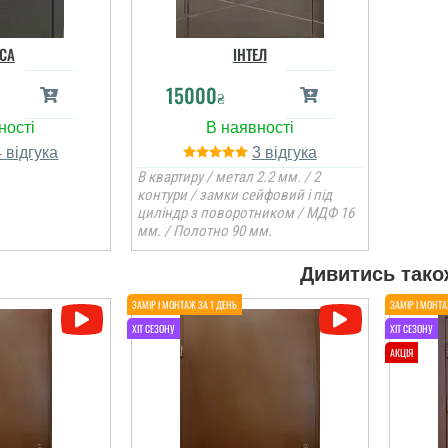
СА
ІНТЕЛ
15000
₴
4
3
В квартиру / метал 2.2 мм. / 2
контури / замки сейфовий і під
Світлана
Павло
циліндр з поворотником / МДФ 16
мм. / Полотно 90 мм.
тримати
Неділю назад
, бо кажуть
встановили двері. я
ь робить,
задоволений, двері
Дивитись тако
вищує ніж
виглядають міцно,
обить, в
гарно. Установщики
станнім
Євген та Олександр
чили, двері
майстри своєї справи.
бались....
Далі будемо дивитися...
і відгуки
читати всі відгуки