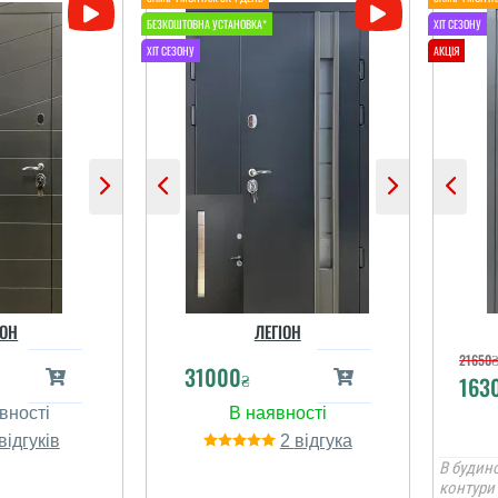
ОН
ЛЕГІОН
21650
31000
₴
163
2
В будино
контури 