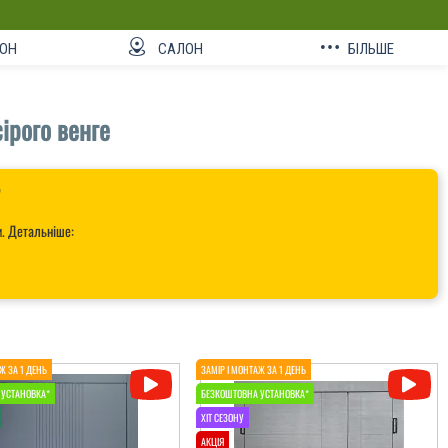
ОН
САЛОН
БІЛЬШЕ
сірого венге

и. Детальніше: