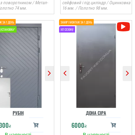
 з поворотником / Метал-
сейфовий і під циліндр / Оцинковка
олотно 74 мм.
16 мм. / Полотно 98 мм.
РУБІН
ДОНА СІРА
300
6000
₴
₴