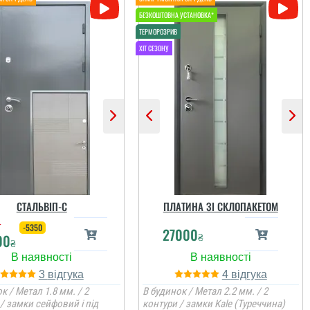
СТАЛЬВІП-С
ПЛАТИНА ЗІ СКЛОПАКЕТОМ
₴
-5350
27000
₴
00
₴
3
4
к / Метал 1.8 мм. / 2
В будинок / Метал 2.2 мм. / 2
/ замки сейфовий і під
контури / замки Kale (Туреччина)