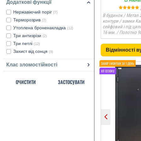
Додаткові функції
Нержавіючий поріг
(7)
В будинок / Метал 2
Терморозрив
(7)
контури / замки Ka
сейфовий і під цил
Утоплена броненакладка
(12)
16 мм. / Полотно 9
Три антизрізи
(2)
Три петлі
(12)
Відмінності 
Захист від сонця
(9)
Клас зломостійкості
ОЧИСТИТИ
ЗАСТОСУВАТИ