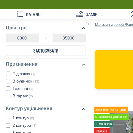
КАТАЛОГ
ЗАМІР
Магазин дверей Фав
Ціна, грн.
-
ЗАСТОСУВАТИ
Призначення
Під заказ
(1)
В будинок
(13)
Технічні
(1)
В гараж
(2)
Контур ущільнення
1 контур
(0)
2 контура
(8)
3 контура