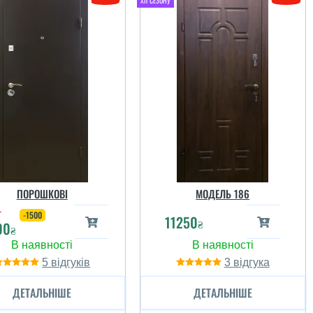
читати всі відгуки
читати всі відгуки
ПОРОШКОВІ
МОДЕЛЬ 186
₴
-1500
11250
₴
00
₴
Руслан
5
3
ДЕТАЛЬНІШЕ
ДЕТАЛЬНІШЕ
Искал графитовый
ттенок снаружи, бонус