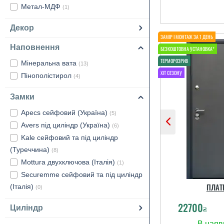
Метал-МДФ
(1)
Декор
Наповнення
Мінеральна вата
(13)
Пінополістирол
(4)
Замки
Apecs сейфовий (Україна)
(5)
Avers під циліндр (Україна)
(6)
Kale сейфовий та під циліндр
(Туреччина)
(8)
Mottura двухключова (Італія)
(1)
Securemme сейфовий та під циліндр
ПЛАТ
(Італія)
(0)
22700
₴
Циліндр