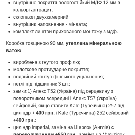
внутрішнє покриття вологостійкий МДФ 12 мм в
кольорі антрацит;
склопакет двухкамерний;
внутрішнє наповнення - мінвата;
комплект лиштви прихованого монтажу з мдф.
Коробка товщиною 90 мм,
утеплена мінеральною
ватою
:
вироблена з гнутого профілю;
молоткове протиударне покриття;
подвійний контур фінського ущільнення;
петлі під підшипник 3 шт.;
замки:1) Апекс Т52 (Україна) під серцевину з
поворотником всередині і Апекс Т57 (Україна)
сейфовий, якщо ставити Kale (Туреччина) 257 під
циліндр
+ 400 грн.
і Kale (Туреччина) 252 сейфовий
+400 грн.
;
циліндр Imperial, заміна на Шерлок (Англія)
с
перекодуванням +850 грн., заміна
на Мультілок