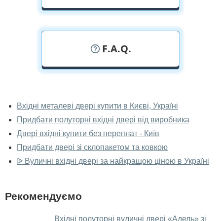
F.A.Q.
У вас можна подивитися двері вхідні
наживо?
Вхідні металеві двері купити в Києві, Україні
Придбати полуторні вхідні двері від виробника
Так, можна подивитися двері вхідні у нашому
фірмовому салоні-магазині.
Двері вхідні купити без переплат - Київ
Придбати двері зі склопакетом та ковкою
У вас великий магазин?
ᐉ Вуличні вхідні двері за найкращою ціною в Україні
Так, у нас великий вибір міжкімнатних та вхідних
дверей.
Рекомендуємо
Чи допомагаєте ви вибрати двері
вхідні?
Вхідні полуторні вуличні двері «Адель» зі