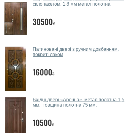
склопакетом, 1.8 мм метал полотна
Так. Ми консультуємо покупців
по телефону
, через
месенджери, онлайн-чат або безпосередньо в нашому
30500
салоні-магазині.
₴
Які двері вхідні порадите?
Наші рекомендації залежать від необхідних
Патиновані двері з ручним довбанням,
параметрів, бюджету та інших факторів. Підбір
покриті лаком
вхідних дверей проводиться індивідуально для
кожного відвідувача.
16000
₴
Заміри дверей робите?
Так, робимо. Наші фахівці можуть зробити замір та
консультацію на виїзді. Кожен співробітник має із
Вхідні двері «Арочна», метал полотна 1,5
собою каталоги кольорів та візерунків. Після виміру та
мм., товщина полотна 75 мм.
консультації Ви можете оформити заявку, не
відвідуючи наш офіс.
10500
₴
Скільки коштує викликати замірника?