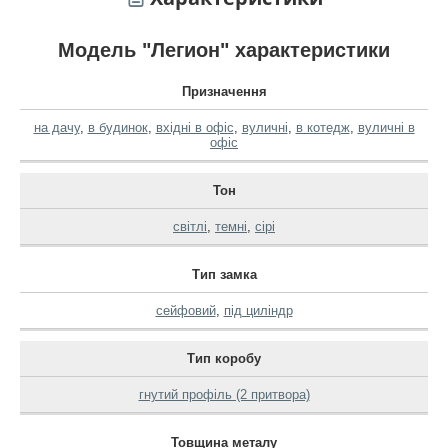
Модель "Легион" характеристики
Призначення
на дачу
,
в будинок
,
вхідні в офіс
,
вуличні
,
в котедж
,
вуличні в
офіс
Тон
світлі
,
темні
,
сірі
Тип замка
сейфовий
,
під циліндр
Тип коробу
гнутий профіль (2 притвора)
Товщина металу