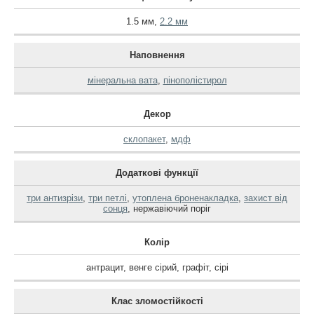
1.5 мм
,
2.2 мм
Наповнення
мінеральна вата
,
пінополістирол
Декор
склопакет
,
мдф
Додаткові функції
три антизрізи
,
три петлі
,
утоплена броненакладка
,
захист від
сонця
,
нержавіючий поріг
Колір
антрацит
,
венге сірий
,
графіт
,
сірі
Клас зломостійкості