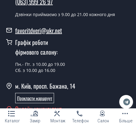
(063) 999 26 97
У вас є в наявності готові двері
Дзвінки приймаємо з 9.00 до 21.00 кожного дня
вхідні?
favoritdveri@ukr.net
Так, ми маємо великий асортимент готових вхідних
дверей.
Графік роботи
Яка вартість найдешевших вхідних
фірмового салону:
дверей?
Пн.- Пт. з 10.00 до 19.00
Від 5200 грн.
Сб. з 10.00 до 16.00
Потрібні двері вхідні економ класу,
м. Київ, просп. Бажана, 14
що порадите?
Прокласти маршруут
Кожна наша порада індивідуальна, у тому числі і з
приводу вхідних дверей економ класу. Спробуйте
Онлайн консультант
звернутися до наших менеджерів будь-яким зручним
для Вас способом - ми підберемо недорогий варіант.
Каталог
Замір
Монтаж
Телефон
Салон
Більше
Потрібні хороші двері вхідні,