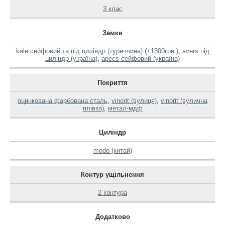
3 клас
Замки
kale сейфовий та під циліндр (туреччина) (+1300грн.)
,
avers під
циліндр (україна)
,
apecs сейфовий (україна)
Покриття
оцинкована фарбована сталь
,
vinorit (вулиця)
,
vinorit (вулична
плівка)
,
метал-мдф
Циліндр
modo (китай)
Контур ущільнення
2 контура
Додатково