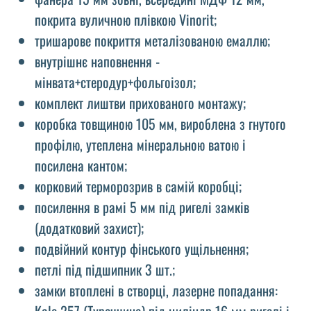
покрита вуличною плівкою Vinorit;
тришарове покриття металізованою емаллю;
внутрішнє наповнення -
мінвата+стеродур+фольгоізол;
комплект лиштви прихованого монтажу;
коробка товщиною 105 мм, вироблена з гнутого
профілю, утеплена мінеральною ватою і
посилена кантом;
корковий терморозрив в самій коробці;
посилення в рамі 5 мм під ригелі замків
(додатковий захист);
подвійний контур фінського ущільнення;
петлі під підшипник 3 шт.;
замки втоплені в створці, лазерне попадання:
Kale 257 (Туреччина) під циліндр 16 мм ригелі і