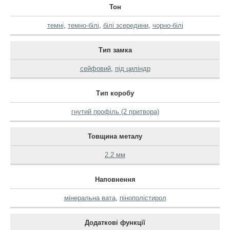
Тон
темні
,
темно-білі
,
білі зсередини
,
чорно-білі
Тип замка
сейфовий
,
під циліндр
Тип коробу
гнутий профіль (2 притвора)
Товщина металу
2.2 мм
Наповнення
мінеральна вата
,
пінополістирол
Додаткові функції