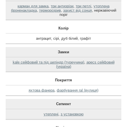
карман для замка
,
три антизрізи
,
три петлі
,
утоплена
броненакладка
,
терморозрив
,
захист від сонця
,
нержавіючий
поріг
Колір
антрацит
,
сірі
,
дуб білий
,
графіт
Замки
kale сейфовий та під циліндр (туреччина)
,
apecs сейфовий
(україна)
Покриття
яхтова фанера
,
фарбування ral (вулиця)
Сегмент
утеплені
,
з установкою