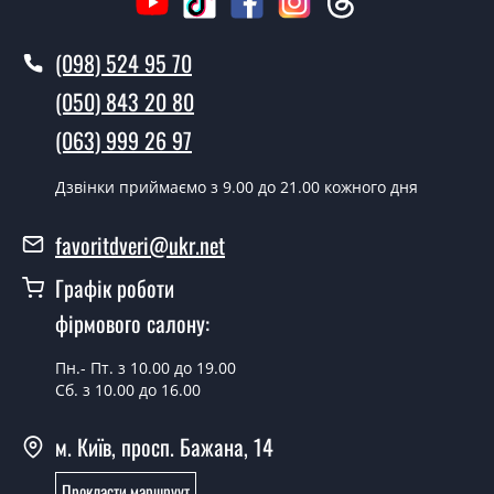
Клівленд?
(098) 524 95 70
У той самий день протягом кількох годин, за умови
наявності їх на складі, чи наступного дня.
(050) 843 20 80
Чи можна на сьогодні викликати
(063) 999 26 97
замірника?
Дзвінки приймаємо з 9.00 до 21.00 кожного дня
Так можна.
У вас є в наявності готові двері
favoritdveri@ukr.net
вхідні?
Графік роботи
Так, ми маємо великий асортимент готових вхідних
фірмового салону:
дверей.
Пн.- Пт. з 10.00 до 19.00
Яка вартість найдешевших вхідних
Сб. з 10.00 до 16.00
дверей?
м. Київ, просп. Бажана, 14
Від 5200 грн.
Потрібні двері вхідні економ класу,
Прокласти маршруут