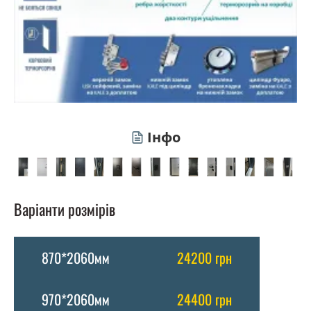
Інфо
Варіанти розмірів
870*2060мм
24200 грн
970*2060мм
24400 грн