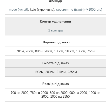
Циліндр
modo (китай)
,
kale (туреччина)
,
securemme (італія) (+1000грн.)
Контур ущільнення
2 контура
Ширина під заказ
70см
,
78см
,
80см
,
90см
,
100см
,
110см
,
130см
,
75см
Висота під заказ
190см
,
200см
,
210см
,
235см
Розмір під заказ
700 на 2000
,
780 на 2000
,
800 на 2000
,
900 на 2000
,
1000 на
2000
,
1000 на 2350