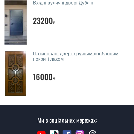
Вхідні вуличні двері Дублін
Так, робимо. Наші фахівці можуть зробити замір та
консультацію на виїзді. Кожен співробітник має із
23200
₴
собою каталоги кольорів та візерунків. Після виміру та
консультації Ви можете оформити заявку, не
відвідуючи наш офіс.
Скільки коштує викликати замірника?
Патиновані двері з ручним довбанням,
покриті лаком
Виклик замірника-консультанта коштує 450 грн.
Ви робите установку вхідних дверей?
16000
₴
Так робимо. Монтаж вхідних дверей проводиться
згідно з чергою, у всі дні крім неділі.
Скільки коштує установка дверей
Клівленд?
Ми в соціальних мережах:
Вартість встановлення дверей Клівленд - від 1600 грн.
Як швидко можете встановити двері