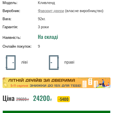
Модель:
Кливленд
Виробник:
Фаворит-двери
(власне виробництво)
Вага:
92
кг
.
Гарантія:
3 роки
На складі
Наявність:
Онлайн покупок:
9
ліві
праві
Ціна
24200
29600
₴
-5400
₴