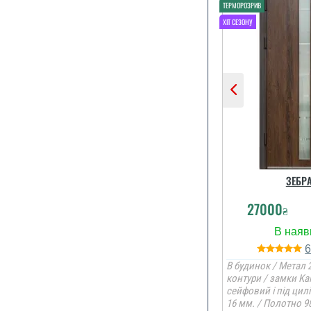
устанлвщики
Євген на п
якісно працю
хороші молоді
ЗЕБР
27000
₴
В будинок / Метал 2
контури / замки Ka
сейфовий і під цил
16 мм. / Полотно 9