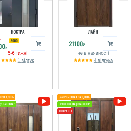
асливі. Двері супер.
читати всі відгуки
НОСТРА
ЛАЙН
₴
3000
21100
₴
00
₴
1
4
Геннадий
Олена
Очень доволен
дверьми, качеством
орки, изготовлением и
Двері мене просто
внешним видом,
вразили своєю красою,
теплённые с отличным
якісні та добротні. Я ну
адёжным улпрытием,
дуже задоволена
ороший метал и замки
 есть терморазрыв....