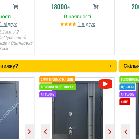
18000
20
₴
1
1
.2 мм. / 2
le (Туреччина)
індр / Оцинковка
8 мм.
знижку?
+
Скільк