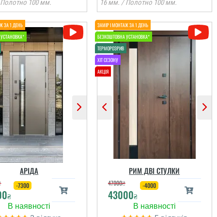
 Полотно 100 мм.
16 мм. / Полотно 100 мм.
АРІДА
‎РИМ ДВІ СТУЛКИ
₴
47000
₴
-7300
-4000
00
43000
₴
₴