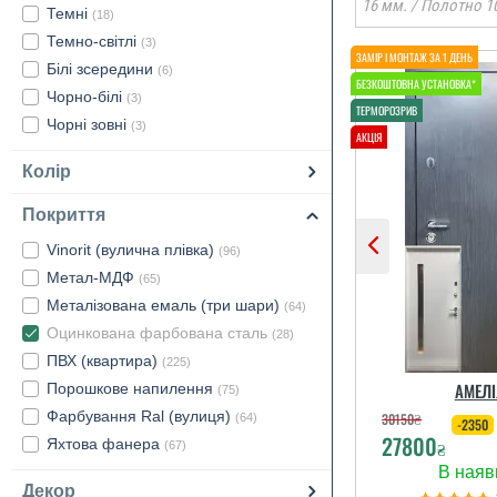
16 мм. / Полотно 1
Темні
(18)
Темно-світлі
(3)
Білі зсередини
(6)
Чорно-білі
(3)
Чорні зовні
(3)
Колір
Покриття
Vinorit (вулична плівка)
(96)
Метал-МДФ
(65)
Металізована емаль (три шари)
(64)
Оцинкована фарбована сталь
(28)
ПВХ (квартира)
(225)
АМЕЛІ
Порошкове напилення
(75)
Фарбування Ral (вулиця)
30150
₴
(64)
-2350
27800
Яхтова фанера
₴
(67)
Декор