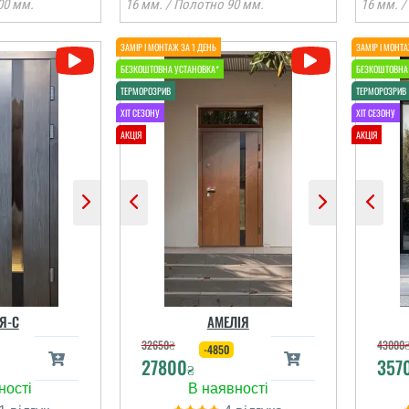
00 мм.
16 мм. / Полотно 90 мм.
16 мм. /
Я-С
АМЕЛІЯ
32650
₴
43000
-4850
27800
357
₴