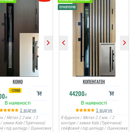
КОМО
КОПЕНГАГЕН
-12900
44200
₴
00
₴
1
1
к / Метал 2.2 мм. / 2
В будинок / Метал 2.2 мм. / 2
/ замки Kale (Туреччина)
контури / замки Kale (Туреччина)
й і під циліндр / Оцинковка
сейфовий і під циліндр / Оцинковка