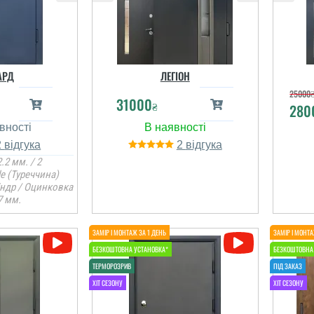
щ
АРД
ЛЕГІОН
25000
31000
₴
280
2
2
.2 мм. / 2
Гена
le (Туреччина)
Хороші добротні двері,
Олена
індр / Оцинковка
мені та дружині
7 мм.
сподобались, ми
задоволені, встановили
ії сусідів і
швидко на слідуючий
ли. теж
день, за собою
лись
прибрали сміття,
сб
еними.
допомгли в
правильному
у
викорастанні, менеджер
н
Віталій молодець,
х
підска...
і відгуки
и