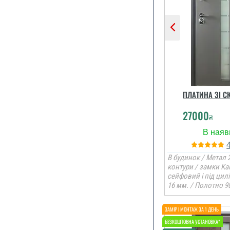
ПЛАТИНА ЗІ С
27000
₴
В будинок / Метал 2
контури / замки Ka
сейфовий і під цил
16 мм. / Полотно 9
Встанов
слідуючи