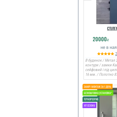
СТІЛГ
20000
₴
В будинок / Метал 2
контури / замки Ka
сейфовий і під цил
16 мм. / Полотно 8
По рекомендац
ми замови
залиши
задовол
читати вс