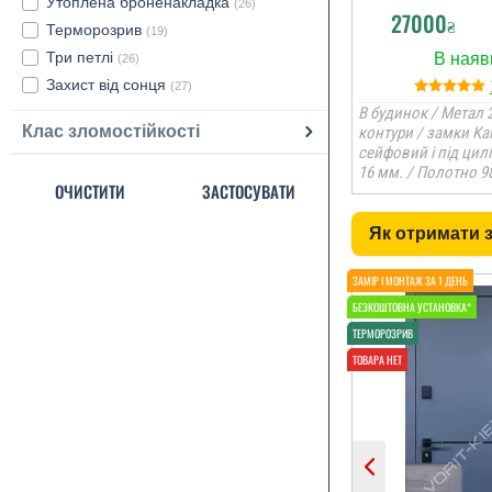
Утоплена броненакладка
(26)
27000
₴
Терморозрив
(19)
Три петлі
(26)
Захист від сонця
(27)
В будинок / Метал 2
Клас зломостійкості
контури / замки Ka
сейфовий і під цил
16 мм. / Полотно 9
ОЧИСТИТИ
ЗАСТОСУВАТИ
Як отримати 