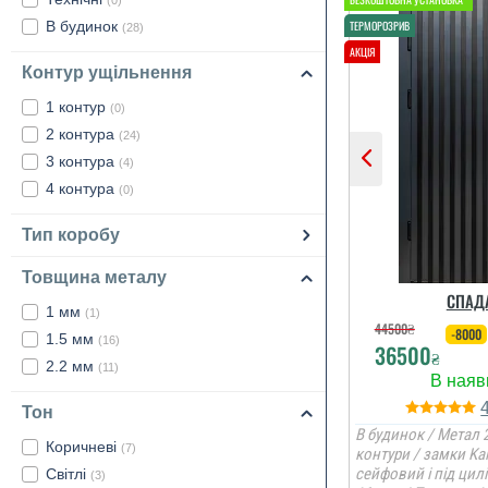
(0)
В будинок
(28)
Контур ущільнення
1 контур
(0)
2 контура
(24)
3 контура
(4)
4 контура
(0)
Тип коробу
Товщина металу
СПАД
1 мм
(1)
44500
₴
-8000
1.5 мм
(16)
36500
₴
2.2 мм
(11)
Тон
В будинок / Метал 2
Коричневі
(7)
контури / замки Ka
сейфовий і під цил
Світлі
(3)