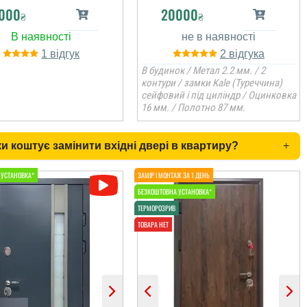
000
20000
₴
₴
1
2
В будинок / Метал 2.2 мм. / 2
контури / замки Kale (Туреччина)
сейфовий і під циліндр / Оцинковка
16 мм. / Полотно 87 мм.
и коштує замінити вхідні двері в квартиру?
+
Сергій
Дякуємо вам за
рекомендацію, ми