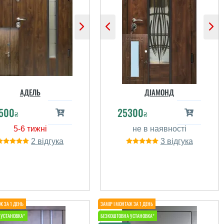
АДЕЛЬ
ДІАМОНД
500
25300
₴
₴
2
3