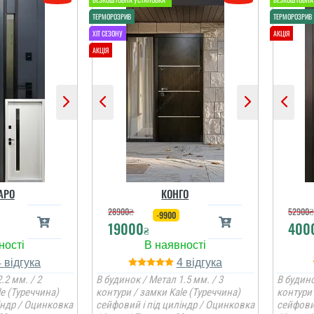
АРО
КОНГО
28900
₴
52900
₴
-9900
19000
400
₴
4
4
.2 мм. / 2
В будинок / Метал 1.5 мм. / 3
В будино
le (Туреччина)
контури / замки Kale (Туреччина)
контури 
індр / Оцинковка
сейфовий і під циліндр / Оцинковка
сейфови