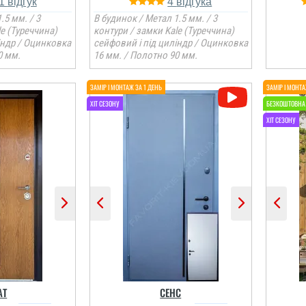
1
4
.5 мм. / 3
В будинок / Метал 1.5 мм. / 3
le (Туреччина)
контури / замки Kale (Туреччина)
індр / Оцинковка
сейфовий і під циліндр / Оцинковка
0 мм.
16 мм. / Полотно 90 мм.
АТ
СЕНС