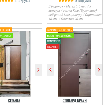
2
5
В будинок / Метал 1.5 мм. / 3
контури / замки Kale (Туреччина)
сейфовий і під циліндр / Оцинковка
16 мм. / Полотно 90 мм.
СЕТАНТА
СТІЛГАРД БРАУН