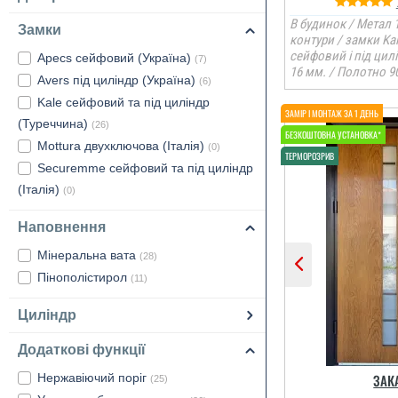
В будинок / Метал 1
Замки
контури / замки Ka
сейфовий і під цил
Apecs сейфовий (Україна)
(7)
16 мм. / Полотно 9
Avers під циліндр (Україна)
(6)
Kale сейфовий та під циліндр
(Туреччина)
(26)
Mottura двухключова (Італія)
(0)
Securemme сейфовий та під циліндр
(Італія)
(0)
Наповнення
Мінеральна вата
(28)
Пінополістирол
(11)
Циліндр
Додаткові функції
Нержавіючий поріг
ЗАК
(25)