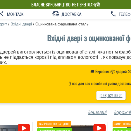
ВЛАСНЕ ВИРОБНИЦТВО-НЕ ПЕРЕПЛАЧУЙ!
МОНТАЖ
ДОСТАВКА
ТЕЛЕФ
орит
/
Вхідні двері
/
Оцинкована фарбована сталь
Вхідні двері з оцинкованої ф
дверей виготовляється із оцинкованої сталі, яка потім фарб
 не піддається корозії під впливом вологості і, як показує д
их.
🚚 Виробник 📦 дверей 
У нас для вас є особливі умови доставк
(098) 524 95 70
дешевші
дорожчі