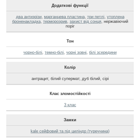
Додаткові функції
два антизрізи
,
марганцева пластина
,
три петлі
,
утоплена
броненакладка
,
терморозрив
,
захист від сонця
,
нержавіючий
поріг
Тон
чорно-білі
,
темно-білі
,
чорні зовні
,
білі зсередини
Колір
антрацит
,
білий супермат
,
дуб білий
,
сірі
Клас зломостійкості
3 клас
Замки
kale сейфовий та під циліндр (туреччина)