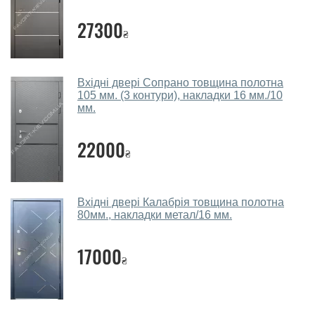
Так. Ми консультуємо покупців
по телефону
, через
27300
₴
месенджери, онлайн-чат або безпосередньо в нашому
салоні-магазині.
Які двері вхідні порадите?
Вхідні двері Сопрано товщина полотна
105 мм. (3 контури), накладки 16 мм./10
мм.
Наші рекомендації залежать від необхідних
параметрів, бюджету та інших факторів. Підбір
22000
вхідних дверей проводиться індивідуально для
₴
кожного відвідувача.
Заміри дверей робите?
Вхідні двері Калабрія товщина полотна
Так, робимо. Наші фахівці можуть зробити замір та
80мм., накладки метал/16 мм.
консультацію на виїзді. Кожен співробітник має із
собою каталоги кольорів та візерунків. Після виміру та
17000
₴
консультації Ви можете оформити заявку, не
відвідуючи наш офіс.
Скільки коштує викликати замірника?