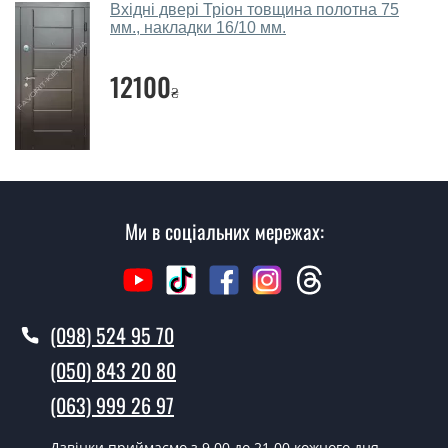
Вхідні двері Тріон товщина полотна 75
мм., накладки 16/10 мм.
Виклик замірника-консультанта коштує 450 грн.
Ви робите установку вхідних дверей?
12100
₴
Так робимо. Монтаж вхідних дверей проводиться
згідно з чергою, у всі дні крім неділі.
Скільки коштує установка дверей
Неаполь?
Ми в соціальних мережах:
Вартість встановлення дверей Неаполь - від 1600 грн.
Як швидко можете встановити двері
Неаполь?
(098) 524 95 70
У той самий день протягом кількох годин, за умови
наявності їх на складі, чи наступного дня.
(050) 843 20 80
Чи можна на сьогодні викликати
(063) 999 26 97
замірника?
Дзвінки приймаємо з 9.00 до 21.00 кожного дня