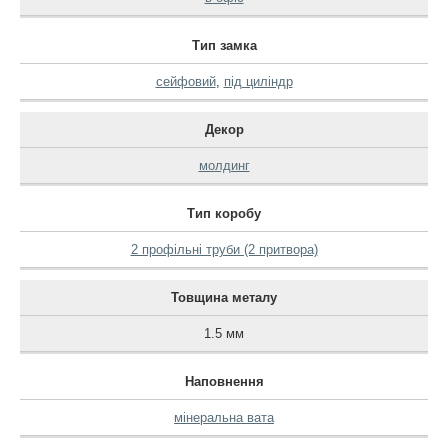
Тип замка
сейфовий
,
під циліндр
Декор
молдинг
Тип коробу
2 профільні труби (2 притвора)
Товщина металу
1.5 мм
Наповнення
мінеральна вата