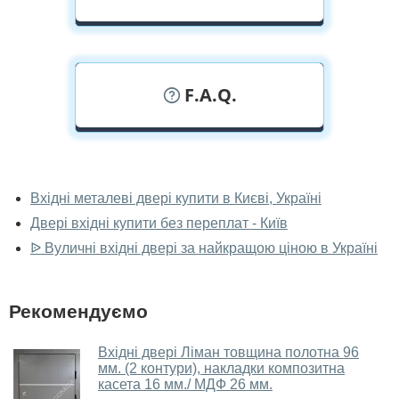
F.A.Q.
У вас можна подивитися двері вхідні
наживо?
Вхідні металеві двері купити в Києві, Україні
Двері вхідні купити без переплат - Київ
Так, можна подивитися двері вхідні у нашому
фірмовому салоні-магазині.
ᐉ Вуличні вхідні двері за найкращою ціною в Україні
У вас великий магазин?
Рекомендуємо
Так, у нас великий вибір міжкімнатних та вхідних
дверей.
Вхідні двері Ліман товщина полотна 96
мм. (2 контури), накладки композитна
Чи допомагаєте ви вибрати двері
касета 16 мм./ МДФ 26 мм.
вхідні?