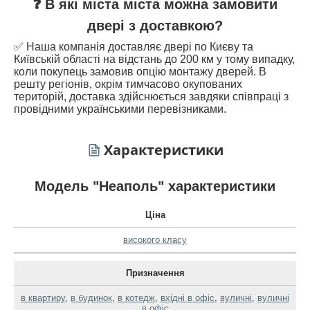
❓ В які міста міста можна замовити
двері з доставкою?
✅ Наша компанія доставляє двері по Києву та
Київській області на відстань до 200 км у тому випадку,
коли покупець замовив опцію монтажу дверей. В
решту регіонів, окрім тимчасово окупованих
територій, доставка здійснюється завдяки співпраці з
провідними українськими перевізниками.
Характеристики
Модель "Неаполь" характеристики
Ціна
високого класу
Призначення
в квартиру
,
в будинок
,
в котедж
,
вхідні в офіс
,
вуличні
,
вуличні
в офіс