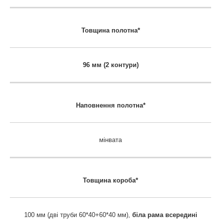
Товщина полотна*
96 мм (2 контури)
Наповнення полотна*
мінвата
Товщина короба*
100 мм (дві труби 60*40+60*40 мм),
біла рама всередині