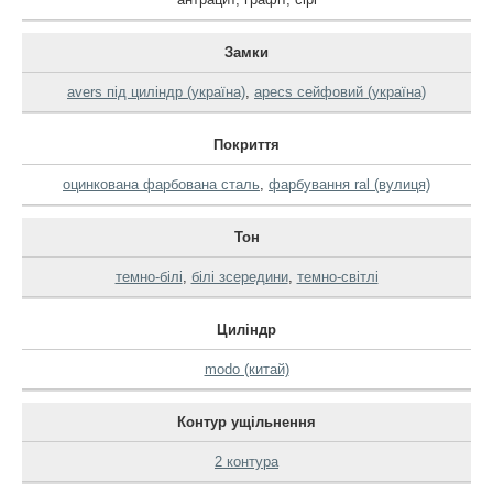
Замки
avers під циліндр (україна)
,
apecs сейфовий (україна)
Покриття
оцинкована фарбована сталь
,
фарбування ral (вулиця)
Тон
темно-білі
,
білі зсередини
,
темно-світлі
Циліндр
modo (китай)
Контур ущільнення
2 контура