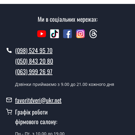
Скільки коштує установка дверей
Сенс?
Ми в соціальних мережах:
Вартість встановлення дверей Сенс - від 1600 грн.
Як швидко можете встановити двері
Сенс?
(098) 524 95 70
У той самий день протягом кількох годин, за умови
наявності їх на складі, чи наступного дня.
(050) 843 20 80
Чи можна на сьогодні викликати
(063) 999 26 97
замірника?
Дзвінки приймаємо з 9.00 до 21.00 кожного дня
Так можна.
У вас є в наявності готові двері
favoritdveri@ukr.net
вхідні?
Графік роботи
Так, ми маємо великий асортимент готових вхідних
фірмового салону:
дверей.
Пн.- Пт. з 10.00 до 19.00