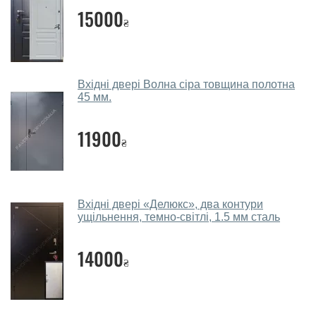
параметрів, бюджету та інших факторів. Підбір
15000
₴
вхідних дверей проводиться індивідуально для
кожного відвідувача.
Заміри дверей робите?
Вхідні двері Волна сіра товщина полотна
Так, робимо. Наші фахівці можуть зробити замір та
45 мм.
консультацію на виїзді. Кожен співробітник має із
собою каталоги кольорів та візерунків. Після виміру та
11900
₴
консультації Ви можете оформити заявку, не
відвідуючи наш офіс.
Скільки коштує викликати замірника?
Вхідні двері «Делюкс», два контури
ущільнення, темно-світлі, 1.5 мм сталь
Виклик замірника-консультанта коштує 450 грн.
Ви робите установку вхідних дверей?
14000
₴
Так робимо. Монтаж вхідних дверей проводиться
згідно з чергою, у всі дні крім неділі.