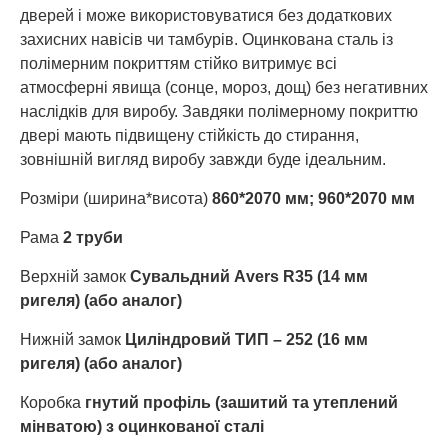
дверей і може використовуватися без додаткових
захисних навісів чи тамбурів. Оцинкована сталь із
полімерним покриттям стійко витримує всі
атмосферні явища (сонце, мороз, дощ) без негативних
наслідків для виробу. Завдяки полімерному покриттю
двері мають підвищену стійкість до стирання,
зовнішній вигляд виробу завжди буде ідеальним.
Розміри (ширина*висота)
860*2070 мм; 960*2070 мм
Рама
2 труби
Верхній замок
Сувальдний Аvers R35 (14 мм
ригеля) (або аналог)
Нижній замок
Циліндровий ТИП – 252 (16 мм
ригеля) (або аналог)
Коробка
гнутий профіль (зашитий та утеплений
мінватою) з оцинкованої сталі